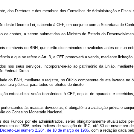
ente, dos Diretores e dos membros dos Conselhos de Administração e Fiscal 
ação deste Decreto-Lei, cabendo à CEF, em conjunto com a Secretaria de Cont
ação de contas, a serem submetidas ao Ministro de Estado do Desenvolvime
veis e imóveis do BNH, que serão discriminados e avaliados antes de sua ent
sferência a que se refere o Art. 3, a CEF promoverá a venda, mediante licita
dos nos seus serviços, incorporar-se-ão ao patrimônio da União, mediante
o Federal Direta.
iedade do BNH, mediante o registro, no Ofício competente de ata lavrada no
escritura pública, para todos os efeitos de direito.
idação extrajudicial serão transferidos à CEF, depois de apurados e recebido
 pertencentes às massas devedoras, é obrigatória a avaliação prévia e conju
são do Conselho Monetário Nacional.
s dos Fundos por ele administrados, serão obrigatoriamente atualizados pel
fevereiro de 1986, pelos índices de variação do IPC, até 30 de novembro de 
o Decreto-Lei número 2.284, de 10 de março de 1986
, com a redação dada pel