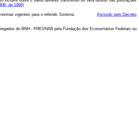
 incidirá sobre o saldo devedor transferido ou será diluído nas prestações
406, de 1988)
vadas as normas vigentes para o referido Sistema.
(Incluído pelo Decreto
s Empregados do BNH - PREVHAB pela Fundação dos Economiários Federais ou