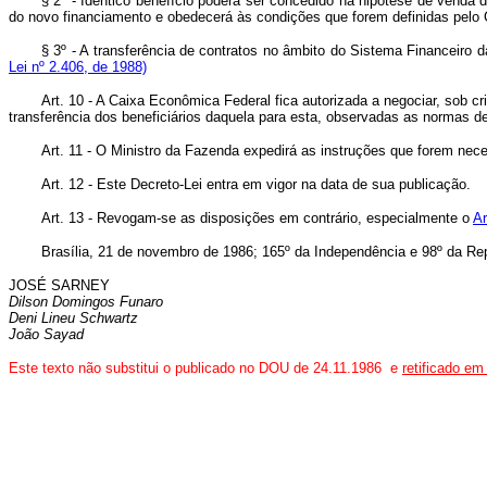
§ 2º - Idêntico benefício poderá ser concedido na hipótese de venda 
do novo financiamento e obedecerá às condições que forem definida
§ 3º - A transferência de contratos no âmbito do Sistema Financ
Lei nº 2.406, de 1988)
Art. 10 - A Caixa Econômica Federal fica autorizada a negociar, so
transferência dos beneficiários daquela para esta, observadas as normas de 
Art. 11 - O Ministro da Fazenda expedirá as instruções que forem nec
Art. 12 - Este Decreto-Lei entra em vigor na data de sua publicação.
Art. 13 - Revogam-se as disposições em contrário, especialmente o
Ar
Brasília, 21 de novembro de 1986; 165º da Independência e 98º da Rep
JOSÉ SARNEY
Dilson Domingos Funaro
Deni Lineu Schwartz
João Sayad
Este texto não substitui o publicado no DOU de 24.11.1986
e
retificado em