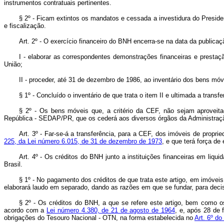
instrumentos contratuais pertinentes.
§ 2º - Ficam extintos os mandatos e cessada a investidura do Presid
e fiscalização.
Art. 2º - O exercício financeiro do BNH encerra-se na data da public
I - elaborar as correspondentes demonstrações financeiras e prest
União;
II - proceder, até 31 de dezembro de 1986, ao inventário dos bens mó
§ 1º - Concluído o inventário de que trata o item II e ultimada a tran
§ 2º - Os bens móveis que, a critério da CEF, não sejam aproveita
República - SEDAP/PR, que os cederá aos diversos órgãos da Administraçã
Art. 3º - Far-se-á a transferência, para a CEF, dos imóveis de propr
225, da Lei número 6.015, de 31 de dezembro de 1973
, e que terá força de 
Art. 4º - Os créditos do BNH junto a instituições financeiras em liqu
Brasil.
§ 1º - No pagamento dos créditos de que trata este artigo, em imóveis
elaborará laudo em separado, dando as razões em que se fundar, para deci
§ 2º - Os créditos do BNH, a que se refere este artigo, bem como o
acordo com a
Lei número 4.380, de 21 de agosto de 1964
, e, após 28 de 
obrigações do Tesouro Nacional - OTN, na forma estabelecida no
Art. 6º d