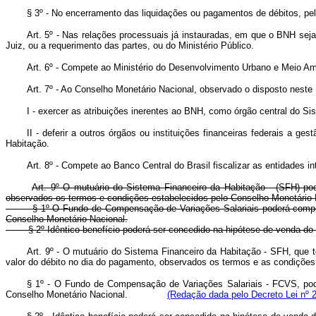
§ 3º - No encerramento das liquidações ou pagamentos de débitos, pel
Art. 5º - Nas relações processuais já instauradas, em que o BNH sej
Juiz, ou a requerimento das partes, ou do Ministério Público.
Art. 6º - Compete ao Ministério do Desenvolvimento Urbano e Meio Am
Art. 7º - Ao Conselho Monetário Nacional, observado o disposto neste
I - exercer as atribuições inerentes ao BNH, como órgão central do 
II - deferir a outros órgãos ou instituições financeiras federais a ges
Habitação.
Art. 8º - Compete ao Banco Central do Brasil fiscalizar as entidades i
Art. 9º O mutuário do Sistema Financeiro da Habitação - (SFH) pod
observados os termos e condições estabelecidos pelo Conselho Monetário 
§ 1º O Fundo de Compensação de Variações Salariais poderá compe
Conselho Monetário Nacional.
§ 2º Idêntico benefício poderá ser concedido na hipótese de venda do
Art. 9º - O mutuário do Sistema Financeiro da Habitação - SFH, que t
valor do débito no dia do pagamento, observados os termos e as cond
§ 1º - O Fundo de Compensação de Variações Salariais - FCVS, pod
Conselho Monetário Nacional.
(Redação dada pelo Decreto Lei nº 2