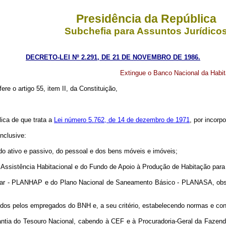
Presidência da República
Subchefia para Assuntos Jurídico
DECRETO-LEI Nº 2.291, DE 21 DE NOVEMBRO DE 1986.
Extingue o Banco Nacional da Habit
ere o artigo 55, item II, da Constituição,
lica de que trata a
Lei número 5.762, de 14 de dezembro de 1971
, por incor
nclusive:
, do ativo e passivo, do pessoal e dos bens móveis e imóveis;
 Assistência Habitacional e do Fundo de Apoio à Produção de Habitação par
ar - PLANHAP e do Plano Nacional de Saneamento Básico - PLANASA, observ
iridos pelos empregados do BNH e, a seu critério, estabelecendo normas e co
antia do Tesouro Nacional, cabendo à CEF e à Procuradoria-Geral da Fazen