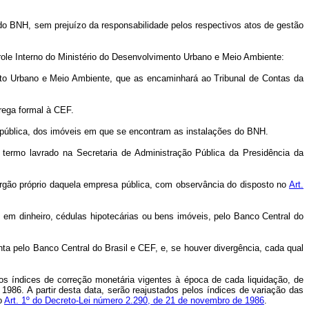
do BNH, sem prejuízo da responsabilidade pelos respectivos atos de gestão
role Interno do Ministério do Desenvolvimento Urbano e Meio Ambiente:
nto Urbano e Meio Ambiente, que as encaminhará ao Tribunal de Contas da
rega formal à CEF.
ção pública, dos imóveis em que se encontram as instalações do BNH.
 termo lavrado na Secretaria de Administração Pública da Presidência da
 órgão próprio daquela empresa pública, com observância do disposto no
Art.
s, em dinheiro, cédulas hipotecárias ou bens imóveis, pelo Banco Central do
nta pelo Banco Central do Brasil e CEF, e, se houver divergência, cada qual
os índices de correção monetária vigentes à época de cada liquidação, de
1986. A partir desta data, serão reajustados pelos índices de variação das
o
Art. 1º do Decreto-Lei número 2.290, de 21 de novembro de 1986
.