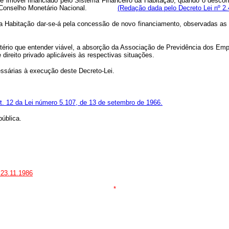
de imóvel financiado pelo Sistema Financeiro da Habitação, quando o desconto
s pelo Conselho Monetário Nacional.
(Redação dada pelo Decreto Lei nº 2.
eiro da Habitação dar-se-á pela concessão de novo financiamento, obser
b critério que entender viável, a absorção da Associação de Previdência do
direito privado aplicáveis às respectivas situações.
essárias à execução deste Decreto-Lei.
t. 12 da Lei número 5.107, de 13 de setembro de 1966.
ública.
 23.11.1986
*