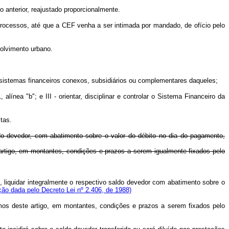
 anterior, reajustado proporcionalmente.
processos, até que a CEF venha a ser intimada por mandado, de ofício pelo
volvimento urbano.
 sistemas financeiros conexos, subsidiários ou complementares daqueles;
alínea "b"; e III - orientar, disciplinar e controlar o Sistema Financeiro da
tas.
ldo devedor, com abatimento sobre o valor do débito no dia do pagamento,
tigo, em montantes, condições e prazos a serem igualmente fixados pelo
, liquidar integralmente o respectivo saldo devedor com abatimento sobre o
ão dada pelo Decreto Lei nº 2.406, de 1988)
s deste artigo, em montantes, condições e prazos a serem fixados pelo