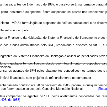
a massa, antes de 1 de março de 1987, o passivo será, na forma do parágrafo
a parte, assistente ou opoente, ficam suspensos os prazos nos respectivos 
biente - MDU a formulação de propostas de política habitacional e de desen
 Decreto-Lei compete:
Sistema Financeiro da Habitação, do Sistema Financeiro do Saneamento e dos
tão dos fundos administrados pelo BNH, ressalvado o disposto no Art. 1, § 1, 
ntegrantes do Sistema Financeiro da Habitação e aplicar as penalidades previs
erá, a qualquer tempo, liquidar, desde que integralmente, o respectivo sa
Nacional.
nsar os agentes do SFH pelos abatimentos concedidos nos termos deste ar
 imóvel financiado, sem prejuízo de refinanciamento ao comprador.
enha firmado contrato até 28 de fevereiro de 1986, poderá, a qualquer tempo
ições que forem estabelecidos pelo Conselho Monetário Nacional.
(Redaç
erá compensar os agentes do SFH pelos abatimentos concedidos nos termo
.406, de 1988)