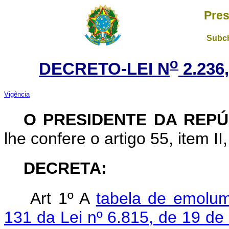
Pres
Subch
o
DECRETO-LEI N
2.236
Vigência
O PRESIDENTE DA REP
lhe confere o artigo 55, item II
DECRETA:
Art 1º A
tabela de emolum
131 da Lei nº 6.815, de 19 de