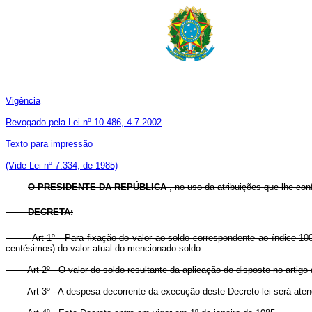
Vigência
Revogado pela Lei nº 10.486, 4.7.2002
Texto para impressão
(Vide Lei nº 7.334, de 1985)
O PRESIDENTE DA REPÚBLICA
, no uso da atribuições que lhe conf
DECRETA:
Art 1º - Para fixação do valor ao soldo correspondente ao índice 1
centésimos) do valor atual do mencionado soldo.
Art 2º - O valor do soldo resultante da aplicação do disposto no artigo
Art 3º - A despesa decorrente da execução deste Decreto-lei será atendi