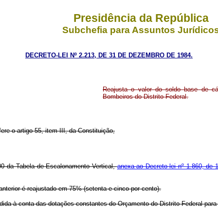
Presidência da República
Subchefia para Assuntos Jurídico
DECRETO-LEI Nº 2.213, DE 31 DE DEZEMBRO DE 1984.
Reajusta o valor do soldo base de cá
Bombeiros do Distrito Federal.
ere o artigo 55, item III, da Constituição,
000 da Tabela de Escalonamento Vertical,
anexa ao Decreto-lei nº 1.860, de 
 anterior é reajustado em 75% (setenta e cinco por cento).
da à conta das dotações constantes do Orçamento do Distrito Federal para 