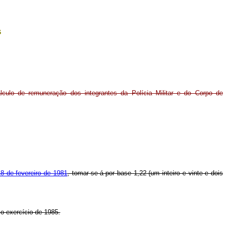
s
lculo de remuneração dos integrantes da Polícia Militar e do Corpo de
18 de fevereiro de 1981
, tomar-se-á por base 1,22 (um inteiro e vinte e dois
o exercício de 1985.