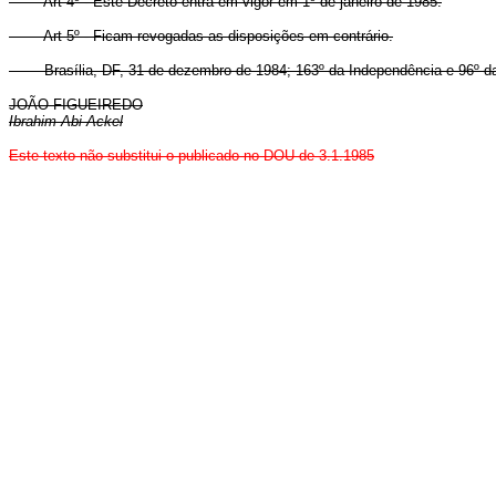
Art 4º - Este Decreto entra em vigor em 1º de janeiro de 1985.
Art 5º - Ficam revogadas as disposições em contrário.
Brasília, DF, 31 de dezembro de 1984; 163º da Independência e 96º da
JOÃO FIGUEIREDO
Ibrahim Abi-Ackel
Este texto não substitui o publicado no DOU de 3.1.1985