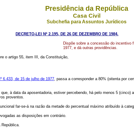
Presidência da República
Casa Civil
Subchefia para Assuntos Jurídicos
DECRETO-LEI Nº 2.195, DE 26 DE DEZEMBRO DE 1984.
Dispõe sobre a concessão do incentivo fu
1977, e dá outras providências.
re o artigo 55, item III, da Constituição,
 nº 6.433, de 15 de julho de 1977
, passa a corresponder a 80% (oitenta por cen
e, à data da aposentadoria, estiver percebendo, há pelo menos 5 (cinco) anos
vos proventos.
cional far-se-á na razão da metade do percentual máximo atribuído à catego
evogadas as disposições em contrário.
 República.