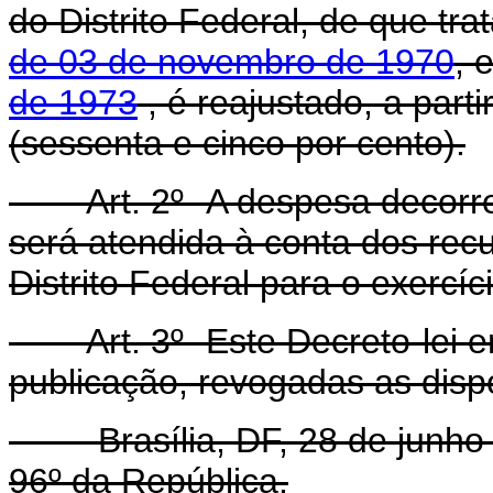
do Distrito Federal, de que tr
de 03 de novembro de 1970
, 
de 1973
, é reajustado, a part
(sessenta e cinco por cento).
Art. 2º -A despesa decorr
será atendida à conta dos rec
Distrito Federal para o exercíc
Art. 3º -Este Decreto-lei 
publicação, revogadas as disp
Brasília, DF, 28 de junho d
96º da República.