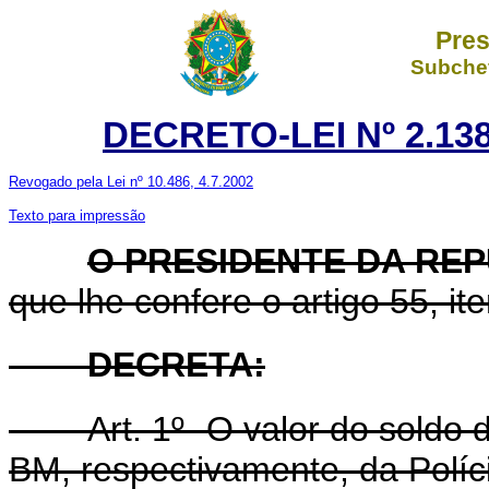
Pres
Subchef
DECRETO-LEI Nº 2.138
Revogado pela Lei nº 10.486, 4.7.2002
Texto para impressão
O PRESIDENTE DA RE
que lhe confere o artigo 55, ite
DECRETA:
Art. 1º -O valor do soldo
BM, respectivamente, da Políc