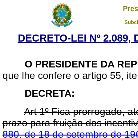
Pres
Subch
DECRETO-LEI Nº 2.089,
O PRESIDENTE DA REP
que lhe confere o artigo 55, ite
DECRETA:
Art 1º Fica prorrogado, at
prazo para fruição dos incentiv
880, de 18 de setembro de 19