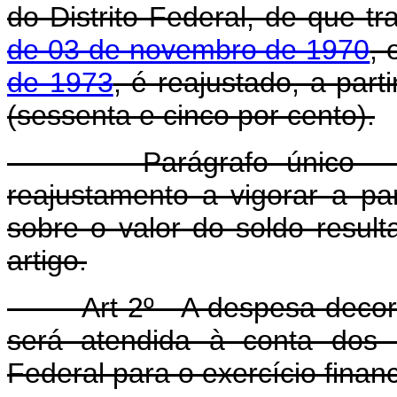
do Distrito Federal, de que t
de 03 de novembro de 1970
,
de 1973
, é reajustado, a par
(sessenta e cinco por cento).
Parágrafo único - O pe
reajustamento a vigorar a par
sobre o valor do soldo result
artigo.
Art 2º - A despesa decorren
será atendida à conta dos r
Federal para o exercício finan