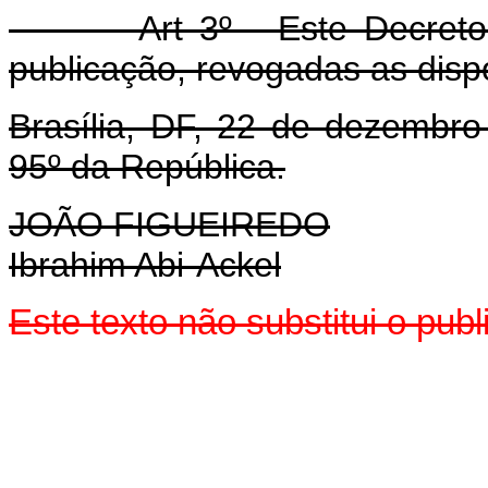
Art 3º - Este Decreto-lei
publicação, revogadas as disp
Brasília, DF, 22 de dezembr
95º da República.
JOÃO FIGUEIREDO
Ibrahim Abi-Ackel
Este texto não substitui o pu