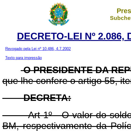
Pres
Subchef
DECRETO-LEI Nº 2.086,
Revogado pela Lei nº 10.486, 4.7.2002
Texto para impressão
O PRESIDENTE DA RE
que lhe confere o artigo 55, ite
DECRETA:
Art 1º - O valor do sol
BM, respectivamente da Políc