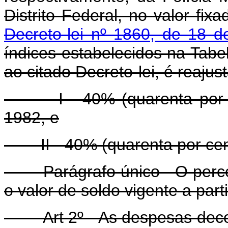
Distrito Federal, no valor fixa
Decreto-lei nº 1860, de 18 d
índices estabelecidos na Tabe
ao citado Decreto-lei, é reaju
I - 40% (quarenta por cent
1982, e
II - 40% (quarenta por cento
Parágrafo único - O percentu
o valor de soldo vigente a part
Art 2º - As despesas decorr