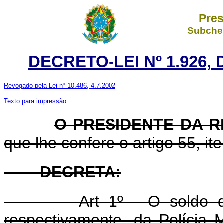
Pres
Subchef
DECRETO-LEI Nº 1.926, 
Revogado pela Lei nº 10.486, 4.7.2002
Texto para impressão
O PRESIDENTE DA 
que lhe confere o artigo 55, ite
DECRETA:
Art 1º - O soldo dos 
respectivamente, da Polícia 