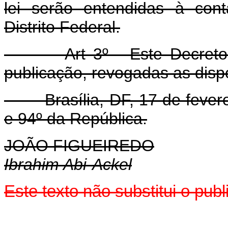
lei serão entendidas à con
Distrito Federal.
Art 3º - Este Decreto-lei
publicação, revogadas as disp
Brasília, DF, 17 de feverei
e 94º da República.
JOÃO FIGUEIREDO
Ibrahim Abi-Ackel
Este texto não substitui o pu