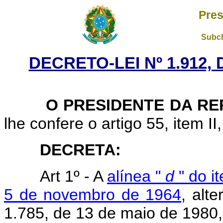
Pres
Subch
DECRETO-LEI Nº 1.912,
O PRESIDENTE DA RE
lhe confere o artigo 55, item II
DECRETA:
Art 1º - A
alínea "
d
" do it
5 de novembro de 1964
, alt
1.785, de 13 de maio de 1980,