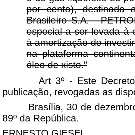
por cento), destinada a
Brasileiro S.A. - PETRO
especial a ser levada à 
à amortização de invest
na plataforma continent
óleo de xisto."
Art 3º - Este Decret
publicação, revogadas as disp
Brasília, 30 de dezembro d
89º da República.
ERNESTO GIESEL