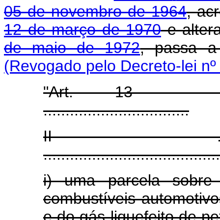
05 de novembro de 1964
, ac
12 de março de 1970
e alter
de maio de 1972
, passa a
(Revogado pelo Decreto-lei nº
"Art. 13 - ...............
.................................
II - ...................
........................................
i) uma parcela sobre
combustíveis automotivo
e do gás liquefeito de pe