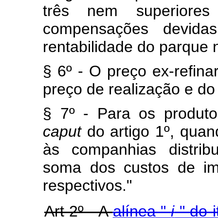
três nem superior
compensações devid
rentabilidade do parque n
§ 6º - O preço ex-refin
preço de realização e do
§ 7º - Para os produto
caput
do artigo 1º, quan
às companhias distrib
soma dos custos de im
respectivos."
Art 2º - A
alínea "
i
" do i