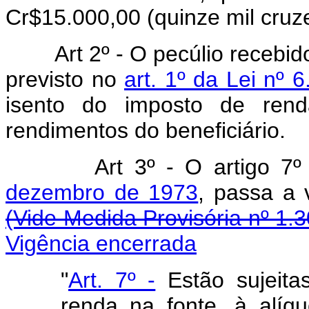
Cr$15.000,00 (quinze mil cruze
Art 2º - O pecúlio recebid
previsto no
art. 1º da Lei nº
isento do imposto de ren
rendimentos do beneficiário.
Art 3º - O artigo 7
dezembro de 1973
, passa a
(Vide Medida Provisória nº 1.
Vigência encerrada
"
Art. 7º -
Estão sujeita
renda na fonte, à alíq