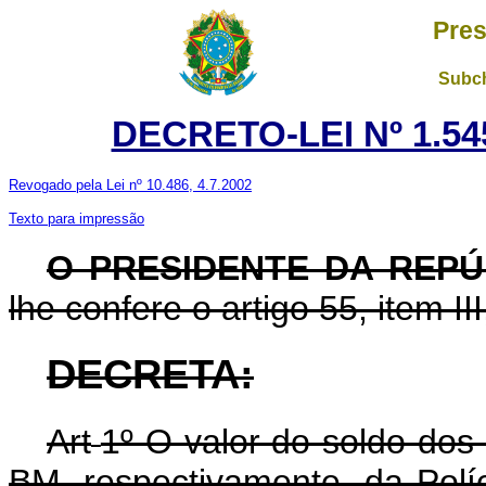
Pres
Subch
DECRETO-LEI Nº 1.54
Revogado pela Lei nº 10.486, 4.7.2002
Texto para impressão
O PRESIDENTE DA REPÚ
lhe confere o artigo 55, item II
DECRETA:
Art
1º O valor do soldo dos
BM, respectivamente, da Polí