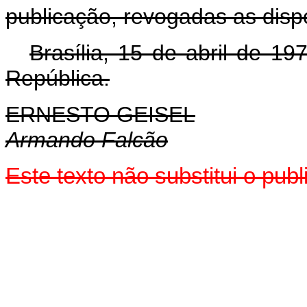
publicação, revogadas as disp
Brasília, 15 de abril de 1
República.
ERNESTO GEISEL
Armando Falcão
Este texto não substitui o pu