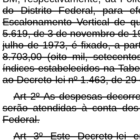
do Distrito Federal, para e
Escalonamento Vertical de qu
5.619, de 3 de novembro de 19
julho de 1973, é fixado, a pa
8.703,00 (oito mil, setecent
índices estabelecidos na Tab
ao Decreto-lei nº 1.463, de 29 
Art 2º As despesas decorre
serão atendidas à conta dos 
Federal.
Art 3º Este Decreto-lei