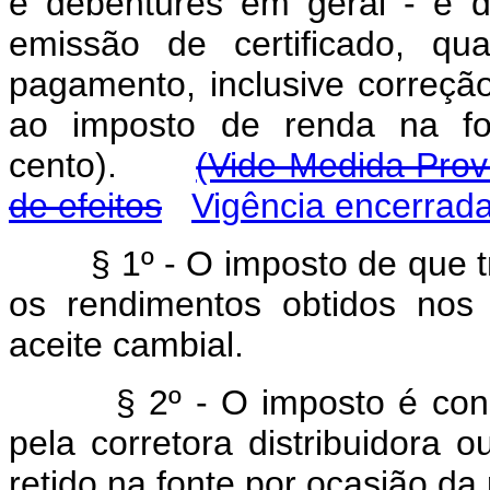
e debêntures em geral - e 
emissão de certificado, q
pagamento, inclusive correção
ao imposto de renda na fo
cento).
(Vide Medida Provi
de efeitos
Vigência encerrad
§ 1º - O imposto de que tr
os rendimentos obtidos nos
aceite cambial.
§ 2º - O imposto é consi
pela corretora distribuidora ou
retido na fonte por ocasião da 