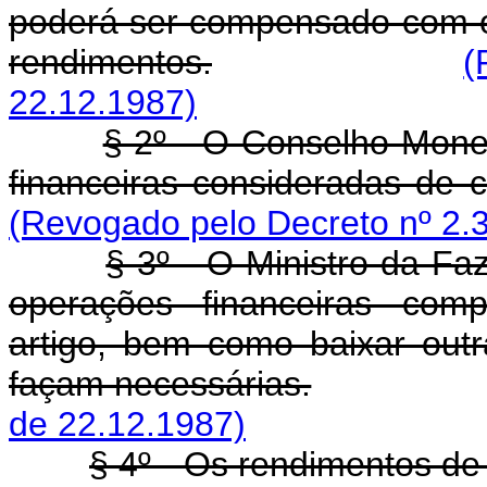
poderá ser compensado com o
rendimentos.
(
22.12.1987)
§ 2º - O Conselho Monet
financeiras consideradas de c
(Revogado pelo Decreto nº 2.
§ 3º - O Ministro da Fa
operações financeiras comp
artigo, bem como baixar ou
façam necessárias.
de 22.12.1987)
§ 4º - Os rendimentos de 