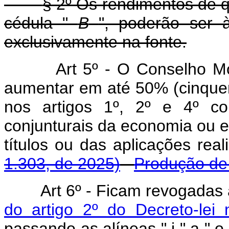
§ 2º Os rendimentos de qu
cédula "
B
", poderão ser à
exclusivamente na fonte.
Art 5º - O Conselho Mo
aumentar em até 50% (cinquent
nos artigos 1º, 2º e 4º c
conjunturais da economia ou 
títulos ou das aplicações re
1.303, de 2025)
Produção de 
Art 6º - Ficam revogadas
do artigo 2º do Decreto-lei
passando as alíneas " j " a " o 