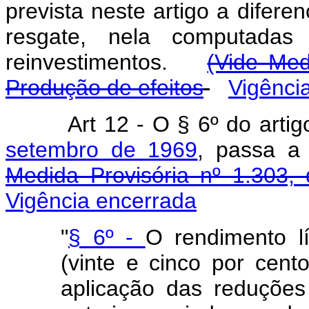
prevista neste artigo a difere
resgate, nela computadas 
reinvestimentos.
(Vide Med
Produção de efeitos
Vigênci
Art
12 - O § 6º do arti
setembro de 1969
, passa 
Medida Provisória nº 1.303,
Vigência encerrada
"
§ 6º -
O rendimento l
(vinte e cinco por cent
aplicação das reduçõe