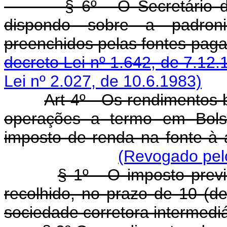
§ 6º - O Secretário 
dispondo sobre a padron
preenchidos pelas fo
decreto Lei nº 1.642, de 7.12.
Lei nº 2.027, de 10.6.1983)
Art 4º - Os rendimentos 
operações a termo em Bolsa
imposto de renda na fonte à 
(Revogado pelo
§ 1º - O imposto previ
recolhido, no prazo de 10 (d
sociedade corretora intermediá