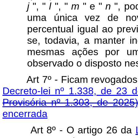
j
", "
l
", "
m
" e "
n
", po
uma única vez de no
percentual igual ao prev
se, todavia, a manter i
mesmas ações por um 
observado o disposto nes
Art
7º - Ficam revogados 
Decreto-lei nº 1.338, de 23 
Provisória nº 1.303, de 2025
encerrada
Art
8º - O artigo 26 da