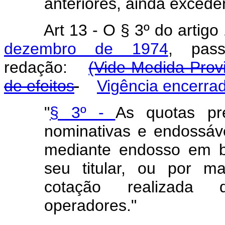
anteriores, ainda exceder 
Art
13 - O § 3º do artig
dezembro de 1974
, pas
redação:
(Vide Medida Provi
de efeitos
Vigência encerra
"
§ 3º -
As quotas pr
nominativas e endossáve
mediante endosso em b
seu titular, ou por ma
cotação realizada 
operadores."