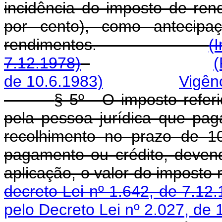
incidência do imposto de ren
por cento), como antecipa
rendimentos.
(
7.12.1978)
(
de 10.6.1983)
Vigên
§ 5º - O imposto referi
pela pessoa jurídica que pag
recolhimento no prazo de 1
pagamento ou crédito, deven
aplicação, o valor do
decreto Lei nº 1.642, de 7.12
pelo Decreto Lei nº 2.027, de 