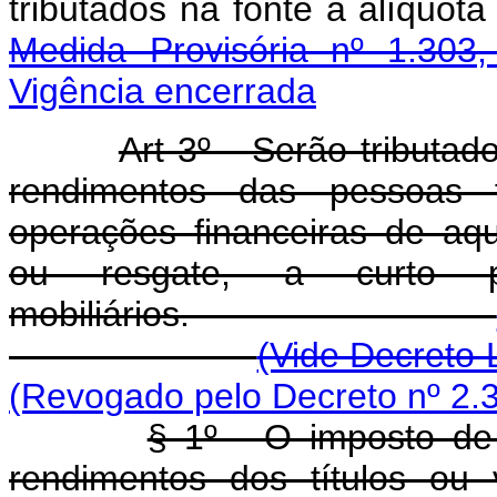
tributados na fonte à alíquo
Medida Provisória nº 1.303
Vigência encerrada
Art 3º - Serão tributa
rendimentos das pessoas 
operações financeiras de aqu
ou resgate, a curto p
mobiliários.
(Vide Decreto 
(Revogado pelo Decreto nº 2.
§ 1º - O imposto de
rendimentos dos títulos ou 