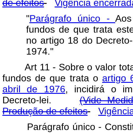
de efeitos
Vigência encerrad
"
Parágrafo único -
Aos
fundos de que trata este
no artigo 18 do Decreto-
1974."
Art
11 - Sobre o valor tot
fundos de que trata o
artigo 
abril de 1976
, incidirá o i
Decreto-lei.
(Vide Medid
Produção de efeitos
Vigênci
Parágrafo único - Consti