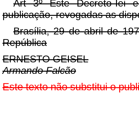
Art 3º Este Decreto-Iei
publicação, revogadas as disp
Brasília, 29 de abril de 1
República
ERNESTO GEISEL
Armando Falcão
Este texto não substitui o pu