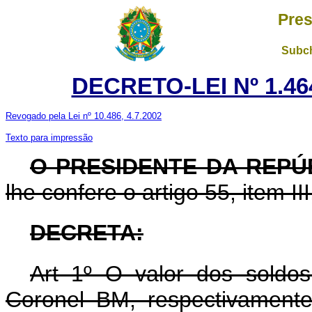
Pres
Subch
DECRETO-LEI Nº 1.464
Revogado pela Lei nº 10.486, 4.7.2002
Texto para impressão
O PRESIDENTE DA REP
lhe confere o artigo 55, item II
DECRETA:
Art 1º O valor dos sold
Coronel BM, respectivamente