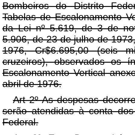
Bombeiros do Distrito Fede
Tabelas de Escalonamento Ver
da Lei nº 5.619, de 3 de n
5.906, de 23 de julho de 1973,
1976, Cr$6.695,00 (seis m
cruzeiros), observados os í
Escalonamento Vertical anexo
abril de 1976.
Art 2º As despesas decorre
serão atendidas à conta dos 
Federal.