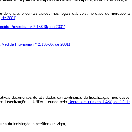
bmetida ao regime de entreposto aduaneiro na importação ou na exportação,
u de ofício, e demais acréscimos legais cabíveis, no caso de mercadoria
, de 2001)
dida Provisória nº 2.158-35, de 2001)
 Medida Provisória nº 2.158-35, de 2001)
ativas decorrentes de atividades extraordinárias de fiscalização, nos casos
 de Fiscalização - FUNDAF, criado pelo
Decreto-lei número 1.437, de 17 de
rma da legislação específica em vigor;