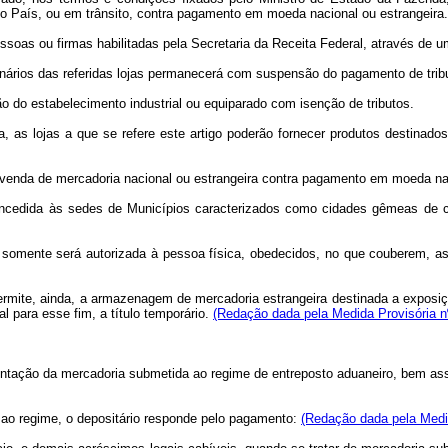
do País, ou em trânsito, contra pagamento em moeda nacional ou estrangeira
essoas ou firmas habilitadas pela Secretaria da Receita Federal, através de u
onários das referidas lojas permanecerá com suspensão do pagamento de tribu
ão do estabelecimento industrial ou equiparado com isenção de tributos.
a, as lojas a que se refere este artigo poderão fornecer produtos destin
 a venda de mercadoria nacional ou estrangeira contra pagamento em moeda na
cedida às sedes de Municípios caracterizados como cidades gêmeas de cidad
o somente será autorizada à pessoa física, obedecidos, no que couberem, as 
ermite, ainda, a armazenagem de mercadoria estrangeira destinada a exposiç
l para esse fim, a título temporário.
(Redação dada pela Medida Provisória n
esentação da mercadoria submetida ao regime de entreposto aduaneiro, bem a
 ao regime, o depositário responde pelo pagamento:
(Redação dada pela Medid