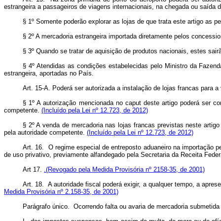
estrangeira a passageiros de viagens internacionais, na chegada ou saída 
§ 1º Somente poderão explorar as lojas de que trata este artigo as p
§ 2º A mercadoria estrangeira importada diretamente pelos concessi
§ 3º Quando se tratar de aquisição de produtos nacionais, estes sair
§ 4º Atendidas as condições estabelecidas pelo Ministro da Fazend
estrangeira, aportadas no País.
Art. 15-A. Poderá ser autorizada a instalação de lojas francas para
§ 1º A autorização mencionada no caput deste artigo poderá ser con
competente.
(Incluído pela Lei nº 12.723, de 2012)
§ 2º A venda de mercadoria nas lojas francas previstas neste artig
pela autoridade competente.
(Incluído pela Lei nº 12.723, de 2012)
Art. 16. O regime especial de entreposto aduaneiro na importação p
de uso privativo, previamente alfandegado pela Secretaria da Receita Federa
Art 17.
.(Revogado pela Medida Provisória nº 2158-35, de 2001)
Art. 18. A autoridade fiscal poderá exigir, a qualquer tempo, a apr
Medida Provisória nº 2.158-35, de 2001)
Parágrafo único. Ocorrendo falta ou avaria de mercadoria submetida