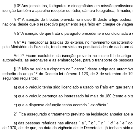
§ 3º Aos jornalistas, fotógrafos e cinegrafistas em missão profissio
isenção também a aparelho receptor de rádio, câmara fotográfica, filmador,
§ 4º A isenção de tributos prevista no inciso III deste artigo pod
nacional desde que o respectivo pagamento seja feito em cheque de viage
§ 5º A isenção de que trata o parágrafo precedente é condicionada a
§ 6º As mercadorias trazidas do exterior, no movimento característi
pelo Ministério da Fazenda, tendo em vista as peculiaridades de cada um d
Art 2º Ficam excluídos da isenção prevista no inciso III do arti
automóveis, as aeronaves e as embarcações, para o transporte de pessoas,
§ 1º Não se aplica o disposto no "
caput
" deste artigo aos automóv
redação do artigo 1º do Decreto-lei número 1.123, de 3 de setembro de 19
seguintes requisitos:
a) que o veículo tenha sido licenciado e usado no País em que servia
b) que o veículo pertença ao interessado há mais de 180 (cento e oit
c) que a dispensa dafunção tenha ocorrido "
ex
officio
".
2º Fica assegurado o tratamento previsto na legislação anterior aos 
a) das pessoas referidas nas alíneas "
a
", "
b
", "
c
", "
d
" e "
e
" do
de 1970, desde que, na data da vigência deste Decreto-lei, já tenham sido 