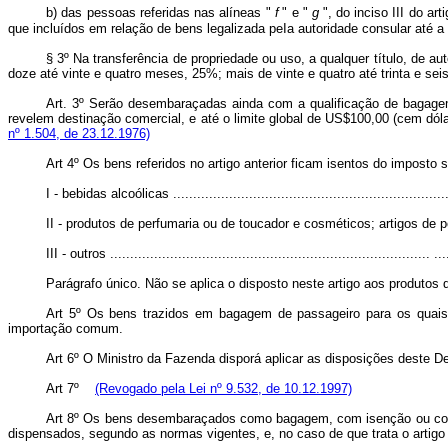
b) das pessoas referidas nas alíneas "
f
" e "
g
", do inciso III do a
que incluídos em relação de bens legalizada peIa autoridade consular até a 
§ 3º Na transferência de propriedade ou uso, a qualquer título, de
doze até vinte e quatro meses, 25%; mais de vinte e quatro até trinta e s
Art. 3º Serão desembaraçadas ainda com a qualificação de bagagem,
revelem destinação comercial, e até o limite global de US$100,00 (cem dólar
nº 1.504, de 23.12.1976)
Art 4º Os bens referidos no artigo anterior ficam isentos do imposto
I - bebidas alcoólicas ...................................................................
II - produtos de perfumaria ou de toucador e cosméticos; artigos de peleteria, 
III - outros ................................................................................ .
Parágrafo único. Não se aplica o disposto neste artigo aos produtos 
Art 5º Os bens trazidos em bagagem de passageiro para os quais 
importação comum.
Art 6º O Ministro da Fazenda disporá aplicar as disposições deste D
Art 7º
(Revogado pela Lei nº 9.532, de 10.12.1997)
Art 8º Os bens desembaraçados como bagagem, com isenção ou com 
dispensados, segundo as normas vigentes, e, no caso de que trata o artig