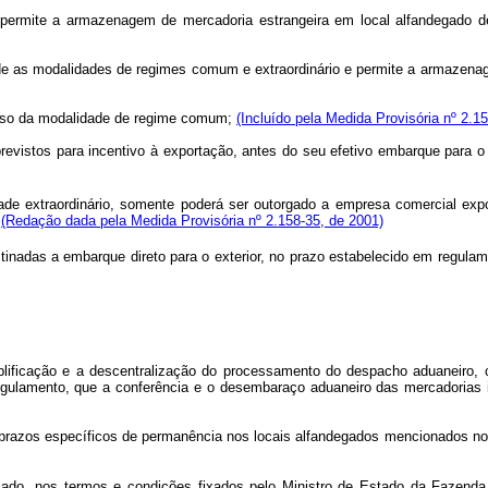
permite a armazenagem de mercadoria estrangeira em local alfandegado 
de as modalidades de regimes comum e extraordinário e permite a armazena
caso da modalidade de regime comum;
(Incluído pela Medida Provisória nº 2.1
s previstos para incentivo à exportação, antes do seu efetivo embarque para o
e extraordinário, somente poderá ser outorgado a empresa comercial expor
.
(Redação dada pela Medida Provisória nº 2.158-35, de 2001)
tinadas a embarque direto para o exterior, no prazo estabelecido em regula
implificação e a descentralização do processamento do despacho aduaneiro,
gulamento, que a conferência e o desembaraço aduaneiro das mercadorias i
r prazos específicos de permanência nos locais alfandegados mencionados n
izado, nos termos e condições fixados pelo Ministro de Estado da Fazenda