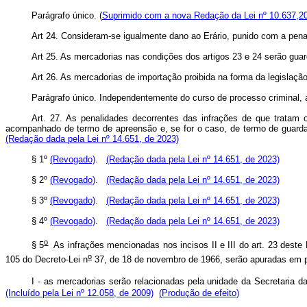
Parágrafo único. (
Suprimido com a nova Redação da Lei nº 10.637,2
Art 24. Consideram-se igualmente dano ao Erário, punido com a pena p
Art 25. As mercadorias nas condições dos artigos 23 e 24 serão gu
Art 26. As mercadorias de importação proibida na forma da legislaç
Parágrafo único. Independentemente do curso de processo criminal, a
Art. 27. As penalidades decorrentes das infrações de que tratam o
acompanhado de termo de apreensão e, se for o caso, de termo de guarda
(Redação dada pela Lei nº 14.651, de 2023)
§ 1º
(Revogado)
.
(Redação dada pela Lei nº 14.651, de 2023)
§ 2º
(Revogado)
.
(Redação dada pela Lei nº 14.651, de 2023)
§ 3º
(Revogado)
.
(Redação dada pela Lei nº 14.651, de 2023)
§ 4º
(Revogado)
.
(Redação dada pela Lei nº 14.651, de 2023)
o
§ 5
As infrações mencionadas nos incisos II e III do art. 23 deste 
o
105 do Decreto-Lei n
37, de 18 de novembro de 1966, serão apuradas em p
I - as mercadorias serão relacionadas pela unidade da Secretaria da
(Incluído pela Lei nº 12.058, de 2009)
(Produção de efeito)