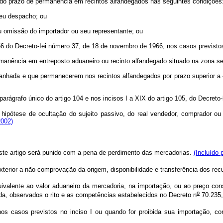
 do prazo de permanência em recintos alfandegados nas seguintes condições
seu despacho; ou
u omissão do importador ou seu representante; ou
o 56 do Decreto-Iei número 37, de 18 de novembro de 1966, nos casos previsto
ermanência em entreposto aduaneiro ou recinto alfandegado situado na zona s
nhada e que permanecerem nos recintos alfandegados por prazo superior a 45
 parágrafo único do artigo 104 e nos incisos I a XIX do artigo 105, do Decret
 hipótese de ocultação do sujeito passivo, do real vendedor, comprador ou
2002)
este artigo será punido com a pena de perdimento das mercadorias.
(Incluído 
terior a não-comprovação da origem, disponibilidade e transferência dos re
valente ao valor aduaneiro da mercadoria, na importação, ou ao preço cons
o
ida, observados o rito e as competências estabelecidos no Decreto n
70.235,
 casos previstos no inciso I ou quando for proibida sua importação, cons