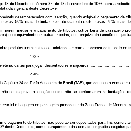
rtigo 13 do Decreto-lei número 37, de 18 de novembro de 1966, com a redação
data da vigência deste Decreto-lei.
 automóveis desembaraçados com isenção, quando exigível o pagamento de trib
eis meses, 50%; mais de trinta e seis até quarenta e oito meses, 75%; mais 
 porém mediante o pagamento de tributos, outros bens de passageiro proce
es) ou o equivalente em outras moedas, sem prejuízo da isenção de que tratam
 sobre produtos industrializados, adotando-se para a cobrança do imposto de i
............. .............400%
cartas para jogar, despertadores e isqueiros ...........................................
............................250%
do Capítulo 24 da Tarifa Aduaneira do Brasil (TAB), que continuam com o seu 
não esteja prevista isenção ou que não se conformarem às limitações do
ecreto-lei à bagagem de passageiro procedente da Zona Franca de Manaus, po
o pagamento de tributos, não poderão ser depositados para fins comerciai
o 3º deste Decreto-lei, com o cumprimento das demais obrigações exigidas p