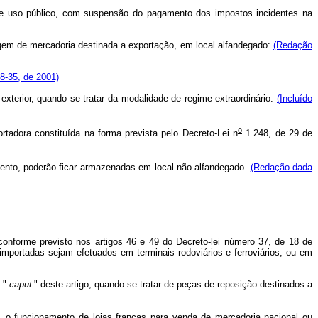
de uso público, com suspensão do pagamento dos impostos incidentes na
gem de mercadoria destinada a exportação, em local alfandegado:
(Redação
58-35, de 2001)
 exterior, quando se tratar da modalidade de regime extraordinário.
(Incluído
o
tadora constituída na forma prevista pelo Decreto-Lei n
1.248, de 29 de
mento, poderão ficar armazenadas em local não alfandegado.
(Redação dada
 conforme previsto nos artigos 46 e 49 do Decreto-lei número 37, de 18 de
mportadas sejam efetuados em terminais rodoviários e ferroviários, ou em
o "
caput
" deste artigo, quando se tratar de peças de reposição destinados a
, o funcionamento de lojas francas para venda de mercadoria nacional ou