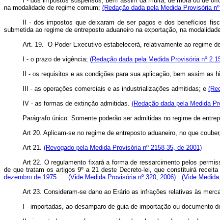
I - dos impostos suspensos, bem assim da multa, de mora ou de ofíc
na modalidade de regime comum;
(Redação dada pela Medida Provisória nº
II - dos impostos que deixaram de ser pagos e dos benefícios fis
submetida ao regime de entreposto aduaneiro na exportação, na modalidade
Art. 19. O Poder Executivo estabelecerá, relativamente ao regime d
I - o prazo de vigência;
(Redação dada pela Medida Provisória nº 2.1
II - os requisitos e as condições para sua aplicação, bem assim as
III - as operações comerciais e as industrializações admitidas; e
(Re
IV - as formas de extinção admitidas.
(Redação dada pela Medida Pro
Parágrafo único. Somente poderão ser admitidas no regime de entrep
Art 20. Aplicam-se no regime de entreposto aduaneiro, no que couber
Art 21.
(Revogado pela Medida Provisória nº 2158-35, de 2001)
Art 22. O regulamento fixará a forma de ressarcimento pelos permiss
de que tratam os artigos 9º a 21 deste Decreto-lei, que constituirá rec
dezembro de 1975
.
(Vide Medida Provisória nº 320, 2006)
(Vide Medida 
Art 23. Consideram-se dano ao Erário as infrações relativas às merca
I - importadas, ao desamparo de guia de importação ou documento de