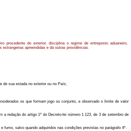
o procedente do exterior, disciplina o regime de entreposto aduaneiro,
 estrangeiras apreendidas e dá outras providências.
e de sua estada no exterior ou no País;
nsiderados os que formam jogo ou conjunto, e observado o limite de valor
m a redação do artigo 1º do Decreto-lei número 1.123, de 3 de setembro de
s e fumo, salvo quando adquiridos nas condições previstas no parágrafo 4º.