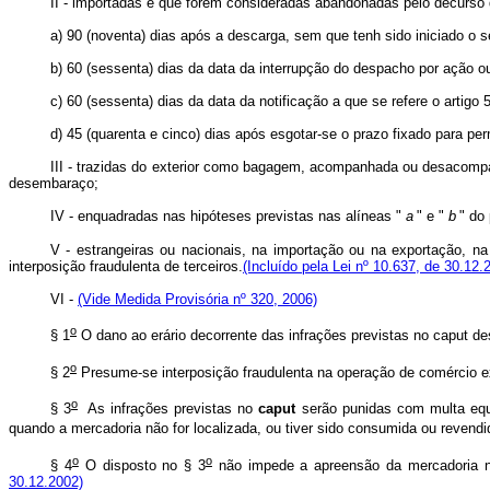
II - importadas e que forem consideradas abandonadas pelo decurso
a) 90 (noventa) dias após a descarga, sem que tenh sido iniciado o 
b) 60 (sessenta) dias da data da interrupção do despacho por ação o
c) 60 (sessenta) dias da data da notificação a que se refere o artig
d) 45 (quarenta e cinco) dias após esgotar-se o prazo fixado para p
III - trazidas do exterior como bagagem, acompanhada ou desacompa
desembaraço;
IV - enquadradas nas hipóteses previstas nas alíneas "
a
" e "
b
" do
V - estrangeiras ou nacionais, na importação ou na exportação, na
interposição fraudulenta de terceiros.
(Incluído pela Lei nº 10.637, de 30.12.
VI -
(Vide Medida Provisória nº 320, 2006)
o
§ 1
O dano ao erário decorrente das infrações previstas no caput d
o
§ 2
Presume-se interposição fraudulenta na operação de comércio ex
o
§ 3
As infrações previstas no
caput
serão punidas com multa equi
quando a mercadoria não for localizada, ou tiver sido consumida ou revend
o
o
§ 4
O disposto no § 3
não impede a apreensão da mercadoria nos
30.12.2002)