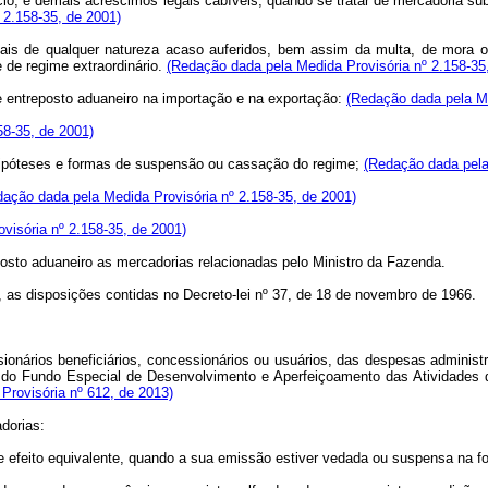
io, e demais acréscimos legais cabíveis, quando se tratar de mercadoria su
 2.158-35, de 2001)
cais de qualquer natureza acaso auferidos, bem assim da multa, de mora o
 de regime extraordinário.
(Redação dada pela Medida Provisória nº 2.158-35
e entreposto aduaneiro na importação e na exportação:
(Redação dada pela Me
58-35, de 2001)
 hipóteses e formas de suspensão ou cassação do regime;
(Redação dada pela
dação dada pela Medida Provisória nº 2.158-35, de 2001)
visória nº 2.158-35, de 2001)
osto aduaneiro as mercadorias relacionadas pelo Ministro da Fazenda.
, as disposições contidas no Decreto-lei nº 37, de 18 de novembro de 1966.
ionários beneficiários, concessionários ou usuários, das despesas administr
eita do Fundo Especial de Desenvolvimento e Aperfeiçoamento das Atividades
Provisória nº 612, de 2013)
dorias:
 efeito equivalente, quando a sua emissão estiver vedada ou suspensa na fo