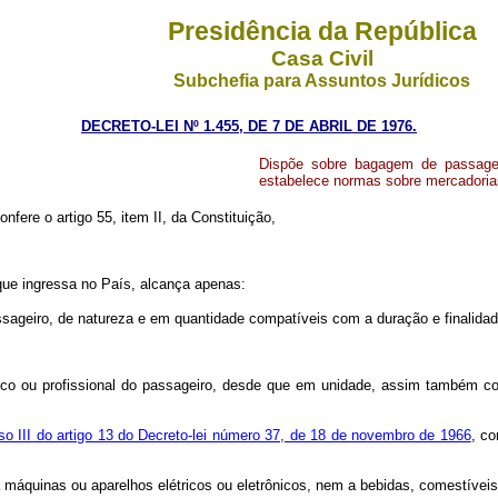
Presidência da República
Casa Civil
Subchefia para Assuntos Jurídicos
DECRETO-LEI Nº 1.455, DE 7 DE ABRIL DE 1976.
Dispõe sobre bagagem de passageir
estabelece normas sobre mercadorias
nfere o artigo 55, item II, da Constituição,
que ingressa no País, alcança apenas:
assageiro, de natureza e em quantidade compatíveis com a duração e finalidad
tico ou profissional do passageiro, desde que em unidade, assim também co
iso III do artigo 13 do Decreto-lei número 37, de 18 de novembro de 1966
, co
 a máquinas ou aparelhos elétricos ou eletrônicos, nem a bebidas, comestívei