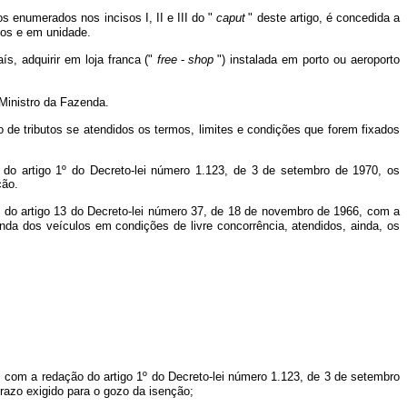
s enumerados nos incisos I, II e III do "
caput
" deste artigo, é concedida a
ados e em unidade.
s, adquirir em loja franca ("
free
-
shop
") instalada em porto ou aeroporto
 Ministro da Fazenda.
o de tributos se atendidos os termos, limites e condições que forem fixados
 do artigo 1º do Decreto-lei número 1.123, de 3 de setembro de 1970, os
ção.
Ill do artigo 13 do Decreto-lei número 37, de 18 de novembro de 1966, com a
nda dos veículos em condições de livre concorrência, atendidos, ainda, os
6, com a redação do artigo 1º do Decreto-lei número 1.123, de 3 de setembro
prazo exigido para o gozo da isenção;