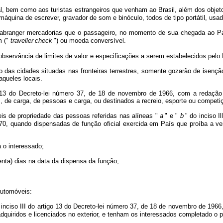
nal, bem como aos turistas estrangeiros que venham ao Brasil, além dos objeto
 máquina de escrever, gravador de som e binóculo, todos de tipo portátil, us
erá abranger mercadorias que o passageiro, no momento de sua chegada ao Paí
m ("
traveller
check
") ou moeda conversível.
 observância de limites de valor e especificações a serem estabelecidos pelo
co das cidades situadas nas fronteiras terrestres, somente gozarão de isençã
aqueles locais.
go 13 do Decreto-lei número 37, de 18 de novembro de 1966, com a redação
 de carga, de pessoas e carga, ou destinados a recreio, esporte ou competi
eis de propriedade das pessoas referidas nas alíneas "
a
" e "
b
" do inciso 
70, quando dispensadas de função oficial exercida em País que proíba a ve
 o interessado;
enta) dias na data da dispensa da função;
automóveis:
 inciso III do artigo 13 do Decreto-lei número 37, de 18 de novembro de 196
adquiridos e licenciados no exterior, e tenham os interessados completado o 