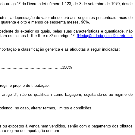
 do artigo 1º do Decreto-lei número 1.123, de 3 de setembro de 1970, desde
utos, a depreciação do valor obedecerá aos seguintes percentuais: mais de
de quarenta e oito e menos de sessenta meses, 90%.
dente do exterior os quais, pelas suas características e quantidade, não
 os incisos I, II e III e o 3º do artigo 1º.
(Redação dada pelo Decreto-Lei
mportação a classificação genérica e as alíquotas a seguir indicadas:
..................................... ......350%
regime próprio de tributação.
 artigo 3º, não se qualificam como bagagem, sujeitando-se ao regime de
dendo, no caso, alterar termos, limites e condições.
s ou expostos à venda nem vendidos, senão com o pagamento dos tributos
ara o regime de importação comum.