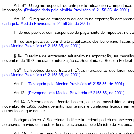
o
Art. 9
O regime especial de entreposto aduaneiro na importação 
importação.
(Redação dada pela Medida Provisória nº 2.158-35, de 2001)
Art. 10. O regime de entreposto aduaneiro na exportação compreen
dada pela Medida Provisória nº 2.158-35, de 2001)
I - de uso público, com suspensão do pagamento de impostos, no 
II - de uso privativo, com direito a utilização dos benefícios fiscai
pela Medida Provisória nº 2.158-35, de 2001)
o
§ 1
O regime de entreposto aduaneiro na exportação, na modalidad
novembro de 1972, mediante autorização da Secretaria da Receita Federal
o
o
§ 2
Na hipótese de que trata o § 1
, as mercadorias que forem des
pela Medida Provisória nº 2.158-35, de 2001)
Art 11.
.(Revogado pela Medida Provisória nº 2158-35, de 2001)
Art 12.
.(Revogado pela Medida Provisória nº 2158-35, de 2001)
Art 14. A Secretaria da Receita Federal, a fim de possibilitar a s
novembro de 1966, poderá permitir, nos termos e condições fixados em re
outros locais que admitir.
Parágrafo único. A Secretaria da Receita Federal poderá estabelece
aeronaves, navios ou a outros bens relacionados pelo Ministro da Fazenda.
Art. 15. Na zona primária de porto ou aeroporto poderá ser autor