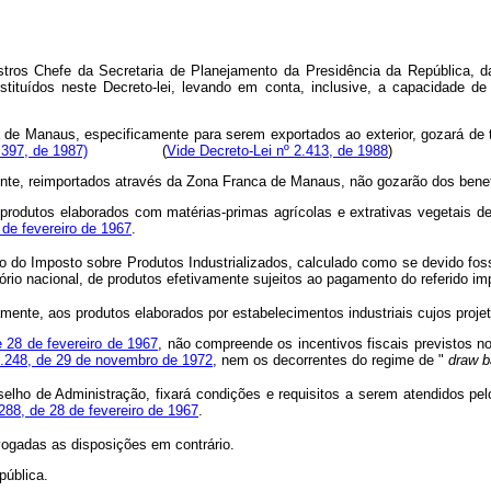
inistros Chefe da Secretaria de Planejamento da Presidência da República, d
tituídos neste Decreto-lei, levando em conta, inclusive, a capacidade de
a de Manaus, especificamente para serem exportados ao exterior, gozará de 
.397, de 1987)
(
Vide Decreto-Lei nº 2.413, de 1988
)
mente, reimportados através da Zona Franca de Manaus, não gozarão dos bene
 produtos elaborados com matérias-primas agrícolas e extrativas vegetais de
8 de fevereiro de 1967
.
ito do Imposto sobre Produtos Industrializados, calculado como se devido f
ório nacional, de produtos efetivamente sujeitos ao pagamento do referido im
ivamente, aos produtos elaborados por estabelecimentos industriais cujos p
de 28 de fevereiro de 1967
, não compreende os incentivos fiscais previstos 
.248, de 29 de novembro de 1972
, nem os decorrentes do regime de "
draw 
lho de Administração, fixará condições e requisitos a serem atendidos pe
288, de 28 de fevereiro de 1967
.
evogadas as disposições em contrário.
ública.