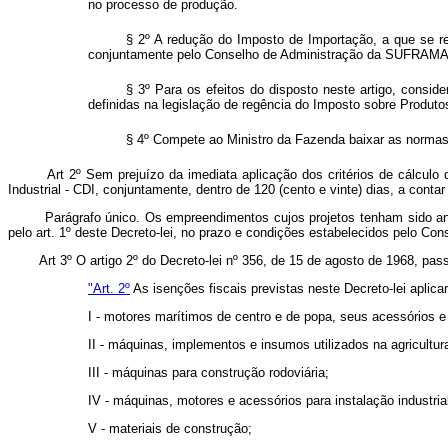
no processo de produção.
§ 2º A redução do Imposto de Importação, a que se re
conjuntamente pelo Conselho de Administração da SUFRAMA e
§ 3º Para os efeitos do disposto neste artigo, consi
definidas na legislação de regência do Imposto sobre Produtos
§ 4º Compete ao Ministro da Fazenda baixar as normas
Art 2º Sem prejuízo da imediata aplicação dos critérios de cálcul
Industrial - CDI, conjuntamente, dentro de 120 (cento e vinte) dias, a conta
Parágrafo único. Os empreendimentos cujos projetos tenham sido ante
pelo art. 1º deste Decreto-lei, no prazo e condições estabelecidos pelo C
Art 3º O artigo 2º do Decreto-lei nº 356, de 15 de agosto de 1968, pas
"Art. 2º
As isenções fiscais previstas neste Decreto-lei apli
I - motores marítimos de centro e de popa, seus acessórios e
II - máquinas, implementos e insumos utilizados na agricultura
III - máquinas para construção rodoviária;
IV - máquinas, motores e acessórios para instalação industria
V - materiais de construção;