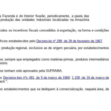
a Fazenda e do Interior fixarão, periodicamente, a pauta das
 produção das unidades industriais localizadas na Amazônia
todos os incentivos fiscais concedidos à exportação, na forma e condições
fícios estabelecidos pelo
Decreto-lei nº 288, de 28 de fevereiro de 1967
.
 produção regional, exclusive as de origem pecuária, por estabelecimentos
osse, sempre que empregados como matérias-primas, produtos intermediários
posto.
rojetos tenham sido aprovados pela SUFRAMA.
nos
Decretos-leis nºs 491, de 5 de março de 1969
;
1.158, de 16 de março de
back
".
los estabelecimentos que se dediquem à comercialização, naquela área, de