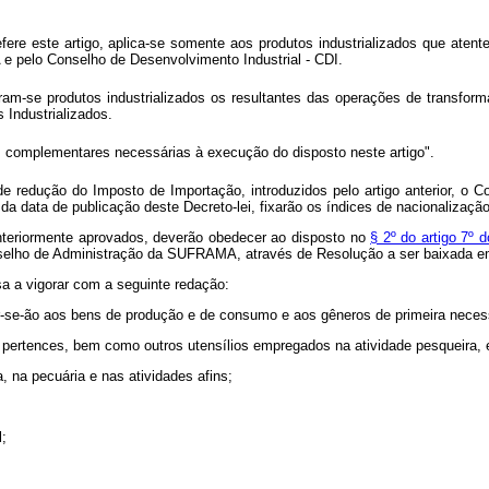
fere este artigo, aplica-se somente aos produtos industrializados que aten
 pelo Conselho de Desenvolvimento Industrial - CDI.
deram-se produtos industrializados os resultantes das operações de transf
 Industrializados.
 complementares necessárias à execução do disposto neste artigo".
o de redução do Imposto de Importação, introduzidos pelo artigo anterior
r da data de publicação deste Decreto-lei, fixarão os índices de nacionalização
riormente aprovados, deverão obedecer ao disposto no
§ 2º do artigo 7º 
onselho de Administração da SUFRAMA, através de Resolução a ser baixada em 
sa a vigorar com a seguinte redação:
car-se-ão aos bens de produção e de consumo e aos gêneros de primeira neces
 pertences, bem como outros utensílios empregados na atividade pesqueira, e
, na pecuária e nas atividades afins;
l;