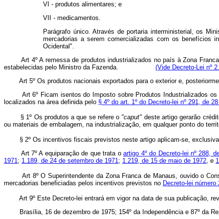
VI - produtos alimentares; e
VII - medicamentos.
Parágrafo único. Através de portaria interministerial, os M
mercadorias a serem comercializadas com os benefícios ins
Ocidental".
Art 4º A remessa de produtos industrializados no país à Zona Franc
estabelecidas pelo Ministro da Fazenda.
(Vide Decreto-Lei nº 2
Art 5º Os produtos nacionais exportados para o exterior e, posterior
Art 6º Ficam isentos do Imposto sobre Produtos Industrializados os
localizados na área definida pelo
§ 4º do art. 1º do Decreto-lei nº 291, de 2
§ 1º Os produtos a que se refere o
"caput"
deste artigo gerarão créd
ou materiais de embalagem, na industrialização, em qualquer ponto do territ
§ 2º Os incentivos fiscais previstos neste artigo aplicam-se, exclus
Art 7º A equiparação de que trata o
artigo 4º do Decreto-lei nº 288, 
1971
;
1.189, de 24 de setembro de 1971
;
1.219, de 15 de maio de 1972
, e
1
Art
8º O Superintendente da Zona Franca de Manaus, ouvido o Conse
mercadorias beneficiadas pelos incentivos previstos no
Decreto-lei número 
Art 9º Este Decreto-lei entrará em vigor na data de sua publicação, r
Brasília, 16 de dezembro de 1975; 154º da Independência e 87º da Rep