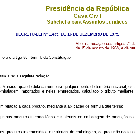
Presidência da República
Casa Civil
Subchefia para Assuntos Jurídicos
DECRETO-LEI Nº 1.435, DE 16 DE DEZEMBRO DE 1975.
Altera a redação dos artigos 7º do
de 15 de agosto de 1968, e dá out
fere o artigo 55, item II, da Constituição,
assa a ter a seguinte redação:
 Manaus, quando dela saírem para qualquer ponto do território nacional, esta
e embalagem importados e neles empregados, calculado o tributo mediante
em relação a cada produto, mediante a aplicação de fórmula que tenha:
primas produtos intermediários e materiais de embalagem de produção na
as, produtos intermediários e materiais de embalagem, de produção naciona