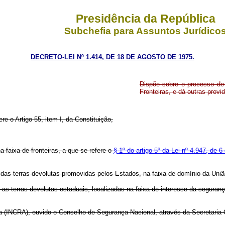
Presidência da República
Subchefia para Assuntos Jurídico
DECRETO-LEI Nº 1.414, DE 18 DE AGOSTO DE 1975.
Dispõe sobre o processo de 
Fronteiras, e dá outras provi
re o Artigo 55, item I, da Constituição,
a faixa de fronteiras, a que se refere o
§ 1º do artigo 5º da Lei nº 4.947, de 6
 das terras devolutas promovidas pelos Estados, na faixa de domínio da Uniã
i as terras devolutas estaduais, localizadas na faixa de interesse da segura
a (INCRA), ouvido o Conselho de Segurança Nacional, através da Secretaria-G