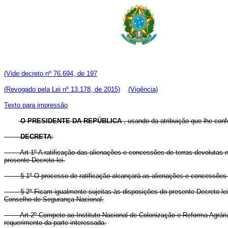
(Vide decreto nº 76.694, de 197
(Revogado pela Lei nº 13.178, de 2015)
(Vigência)
Texto para impressão
O PRESIDENTE DA REPÚBLICA
, usando da atribuição que lhe confe
DECRETA
:
Art
1º A ratificação das alienações e concessões de terras devolutas n
presente Decreto-lei.
§ 1º O processo de ratificação alcançará as alienações e concessões
§ 2º Ficam igualmente sujeitas às disposições do presente Decreto-le
Conselho de Segurança Nacional.
Art 2º Compete ao Instituto Nacional de Colonização e Reforma Agrári
requerimento da parte interessada.