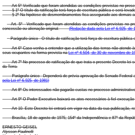
Art 5º Verificado que foram atendidas as condições previstas no presen
§ 1º O título da ratificação terá força de escritura pública e será leva
§ 2º Na hipótese de desmembramentos fica assegurado aos demais adqui
Art. 5º - Verificado que foram atendidas as condições previstas no pr
concessão ou alienação original.
(Redação dada pela Lei nº 6.925, de 
Parágrafo único - O título de ratificação terá força de escritura púb
Art 6º Caso venha a entender que a utilização das terras não atende 
seus ocupantes na forma prevista na
Lei nº 4.504, de 30 de novembro de 1
Art 7º No processo de ratificação de que trata o presente Decreto-lei
da Terra.
Parágrafo único - Dependerá de prévia aprovação do Senado Federal 
pela Lei nº 6.925, de 1981)
Art 8º Os interessados não pagarão custas no processo administrativ
Art 9º O Poder Executivo baixará os atos necessários à fiel execução 
Art 10. Este Decreto-lei entrará em vigor na data da sua publicação, 
Brasília, 18 de agosto de 1975; 154º da Independência e 87º da Repúb
ERNESTO GEISEL
Alysson Paulinelli