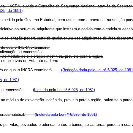
ria - INCRA, ouvido o Conselho de Segurança Nacional, através da Secretaria
925, de 1981)
lo expedido pela Governo Estadual, bem assim com a prova da transcrição porve
niciativa ao seu atual adquirente que instruirá o pedido com a cadeia sucessóri
a solicitação poderá partir de qualquer um dos adquirentes de área desmem
és do qual o INCRA examinará:
e alienação ou concessão.
es ao módulo de exploração indefinida, previsto para a região.
 os objetivos do Estatuto da Terra.
através do qual o INCRA examinará.
(Redação dada pela Lei nº 6.925, de 1981
5, de 1981)
ação ou concessão;
(Incluída pela Lei nº 6.925, de 1981)
ores ao módulo de exploração indefinida, previsto para a região, salvo se o
de morada habitual;
(Incluída pela Lei nº 6.925, de 1981)
adas por vilas, povoados e adensamentos urbanos, se as terras perderam 