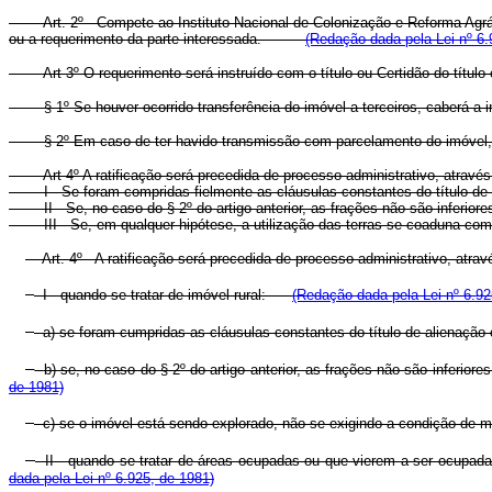
Art. 2º - Compete ao Instituto Nacional de Colonização e Reforma Agrá
ou a requerimento da parte interessada.
(Redação dada pela Lei nº 6.
Art 3º O requerimento será instruído com o título ou Certidão do títu
§ 1º Se houver ocorrido transferência do imóvel a terceiros, caberá a i
§ 2º Em caso de ter havido transmissão com parcelamento do imóvel, 
Art 4º A ratificação será precedida de processo administrativo, atrav
I - Se foram compridas fielmente as cláusulas constantes do título d
II - Se, no caso do § 2º do artigo anterior, as frações não são inferior
III - Se, em qualquer hipótese, a utilização das terras se coaduna com
Art. 4º - A ratificação será precedida de processo administrativo, 
I - quando se tratar de imóvel rural:
(Redação dada pela Lei nº 6.92
a) se foram cumpridas as cláusulas constantes do título de alien
b) se, no caso do § 2º do artigo anterior, as frações não são inferi
de 1981)
c) se o imóvel está sendo explorado, não se exigindo a condição 
II - quando se tratar de áreas ocupadas ou que vierem a ser ocup
dada pela Lei nº 6.925, de 1981)