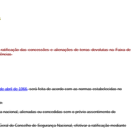
s
ratificação das concessões e alienações de terras devolutas na Faixa de
dências.
 de abril de 1966,
será feita de acordo com as normas estabelecidas no
o.
nça nacional, alienadas ou concedidas sem o prévio assentimento do
eral do Conselho de Segurança Nacional, efetivar a ratificação mediante