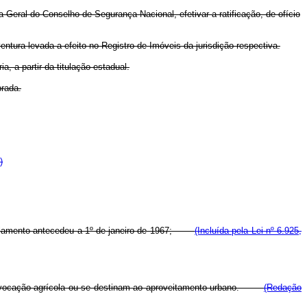
-Geral do Conselho de Segurança Nacional, efetivar a ratificação, de ofício
ntura levada a efeito no Registro de Imóveis da jurisdição respectiva.
a, a partir da titulação estadual.
brada.
)
 parcelamento antecedeu a 1º de janeiro de 1967;
(Incluída pela Lei nº 6.925,
sua vocação agrícola ou se destinam ao aproveitamento urbano.
(Redação