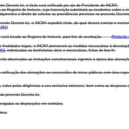
te Decreto-lei, o título será retificado por ato do Presidente do INCRA.
do ao Registro de Imóveis, cuja transcrição substituirá as incidentes sobre o im
rentes o direito de solicitar as providências previstas no presente Decreto-
esente Decreto-lei, o INCRA expedirá título, do qual deverá constar o memori
1981)
lica e será levado ao Registro de Imóveis, para fins de averbação.
(Redação d
às finalidades legais, o INCRA promoverá as medidas necessárias à decretaçã
964
, indenizadas as benfeitorias úteis e necessárias, feitas de boa fé.
 serão observadas as limitações constitucionais vigentes à época das aliena
a ratificação das alienações ou concessões de terras públicas com área sup
o, salvo pelas diligências a seu exclusivo interesse, bem como as despesas 
do presente Decreto-lei.
revogadas as disposições em contrário.
lica.