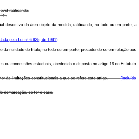
óvel ratificando.
lei.
al descritivo da área objeto da medida, ratificando, no todo ou em parte, a
ada pela Lei nº 6.925, de 1981)
o da nulidade do título, no todo ou em parte, procedendo-se em relação aos
ções ou concessões estaduais, obedecido o disposto no artigo 16 do Estatuto
erior às limitações constitucionais a que se refere este artigo.
(Incluído
de demarcação, se for o caso.