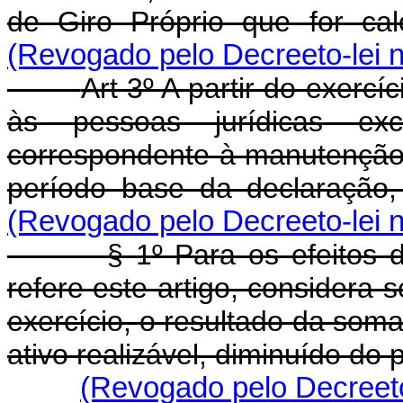
de Giro Próprio que for cal
(Revogado pelo Decreeto-lei n
Art 3º A partir do exercí
às pessoas jurídicas exc
correspondente à manutenção d
período base da declaração,
(Revogado pelo Decreeto-lei n
§ 1º Para os efeitos do 
refere este artigo, considera-s
exercício, o resultado da soma
ativo realizável, diminuído do 
(Revogado pelo Decreeto