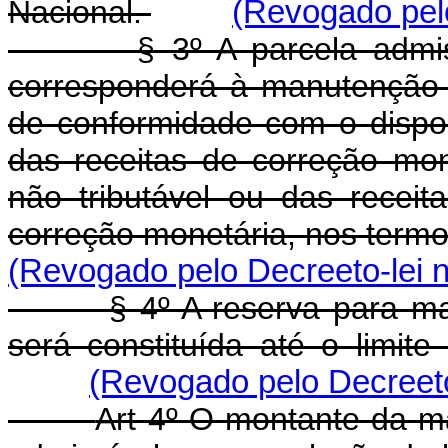
Nacional.
(Revogado pelo
§ 3º A parcela admissíve
corresponderá à manutenção d
de conformidade com o dispos
das receitas de correção mon
não tributável ou das rece
correção monetária, nos term
(Revogado pelo Decreeto-lei n
§ 4º A reserva para manute
será constituída até o limite
(Revogado pelo Decreeto
Art 4º O montante da ma