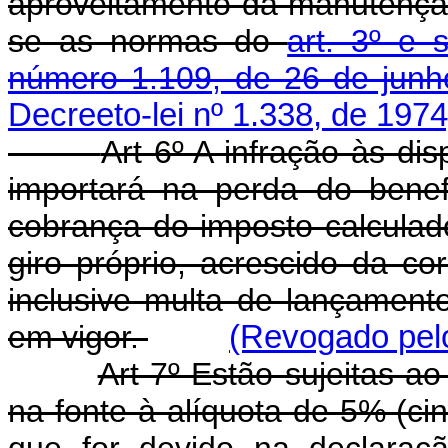
aproveitamento da manutenção 
se as normas do
art. 3º e 
número 1.109, de 26 de jun
Decreeto-lei nº 1.338, de 1974
Art 6º A infração às dis
importará na perda do bene
cobrança do imposto calculad
giro próprio, acrescido da co
inclusive multa de lançamen
em vigor.
(Revogado pelo
Art 7º Estão sujeitas a
na fonte à alíquota de 5% (ci
que for devido na declaraçã