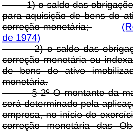
1) o saldo das obrigações 
para aquisição de bens do at
correção monetária;
(R
de 1974)
2) o saldo das obrigações
correção monetária ou indexa
de bens do ativo imobiliza
monetária.
§ 2º O montante da manute
será determinado pela aplicaçã
empresa, no início do exercíci
correção monetária das Obr