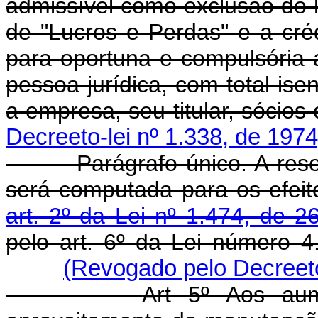
admissível como exclusão do lu
de "Lucros e Perdas" e a créd
para oportuna e compulsória 
pessoa jurídica, com total is
a empresa, seu titular, sócios
Decreeto-lei nº 1.338, de 1974
Parágrafo único. A reserva
será computada para os efeit
art. 2º da Lei nº 1.474, de 
pelo art. 6º da Lei número 
(Revogado pelo Decreeto
Art 5º Aos aum