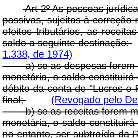
Art 2º As pessoas jurídic
passivas, sujeitas à correção
efeitos tributários, as recei
saldo a seguinte destinação:
1.338, de 1974)
a) se as despesas forem ma
monetária, o saldo constituirá
débito da conta de "Lucros e 
final;
(Revogado pelo Dec
b) se as receitas forem ma
monetária, o saldo constituirá
no entanto, ser subtraído da