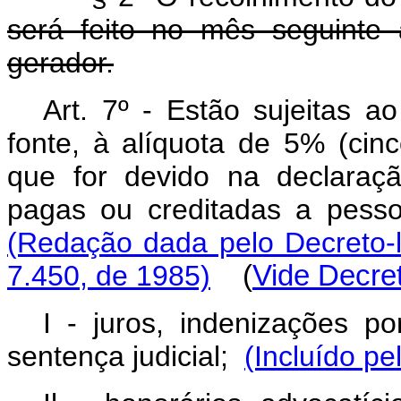
será feito no mês seguinte 
gerador.
Art. 7º - Estão sujeitas 
fonte, à alíquota de 5% (cin
que for devido na declaraçã
pagas ou creditadas a pessoas
(Redação dada pelo Decreto-l
7.450, de 1985)
(
Vide Decret
I - juros, indenizações p
sentença judicial;
(Incluído pe