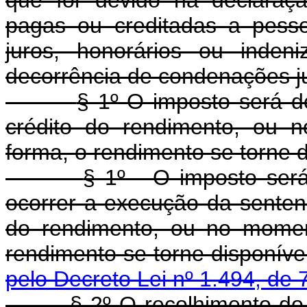
pagas ou creditadas a pessoa
juros, honorários ou inden
decorrência de condenações ju
§ 1º O imposto será 
crédito do rendimento, ou 
forma, o rendimento se torne d
§ 1º - O imposto será
ocorrer a execução da senten
do rendimento, ou no momen
rendimento se torne disponível
pelo Decreto Lei nº 1.494, de 
§ 2º O recolhimento do imp