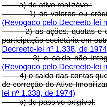
a) do ativo realizável:
1) os valores ou crédito
(Revogado pelo Decreeto-lei n
2) as ações, quotas e quai
participação societária em ou
Decreeto-lei nº 1.338, de 1974
3) o saldo não integrali
(Revogado pelo Decreeto-lei n
4) o saldo das contas que, 
de correção do Ativo Imobiliz
lei nº 1.338, de 1974)
b) do passivo exigível: