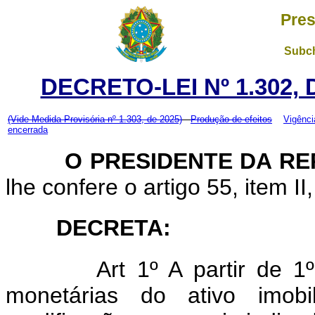
Pres
Subch
DECRETO-LEI Nº 1.302,
(Vide Medida Provisória nº 1.303, de 2025)
Produção de efeitos
Vigênci
encerrada
O PRESIDENTE DA RE
lhe confere o artigo 55, item II
DECRETA:
Art
1º A partir de 1
monetárias do ativo imob