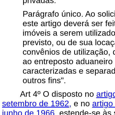
privadas.
Parágrafo único. Ao solic
este artigo deverá ser fe
imóveis a serem utilizad
previsto, ou de sua loca
convênios de utilização,
ao entreposto aduaneiro
caracterizadas e separad
outros fins".
Art 4º O disposto no
artig
setembro de 1962,
e no
artigo
junho de 1966
, estende-se às 