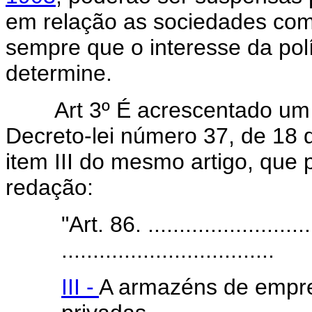
em relação as sociedades comer
sempre que o interesse da pol
determine.
Art 3º É acrescentado um 
Decreto-lei número 37, de 18 
item III do mesmo artigo, que 
redação:
"Art. 86. ............................
..................................
III -
A armazéns de empre