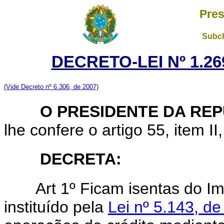
Pres
Subch
DECRETO-LEI Nº 1.269
(Vide Decreto nº 6.306, de 2007)
O PRESIDENTE DA REP
lhe confere o artigo 55, item II
DECRETA:
Art
1º Ficam isentas do I
instituído pela
Lei nº 5.143, d