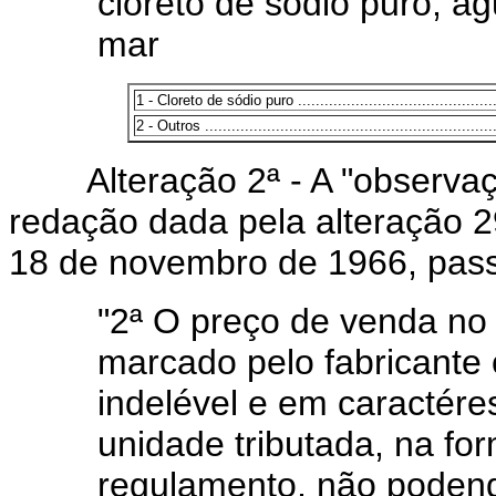
cloreto de sódio puro; á
mar
1 - Cloreto de sódio puro ................................................
2 - Outros ...................................................................
Alteração 2ª - A "observaçã
redação dada pela alteração 29
18 de novembro de 1966, pass
"2ª O preço de venda no 
marcado pelo fabricante 
indelével e em caractére
unidade tributada, na fo
regulamento, não podend