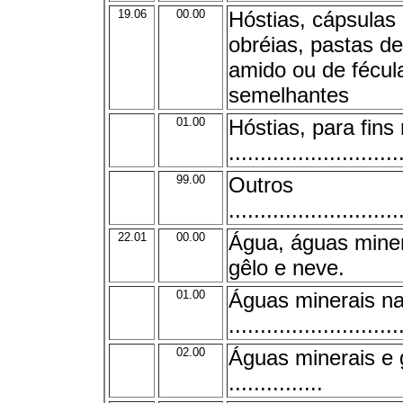
19.06
00.00
Hóstias, cápsulas
obréias, pastas d
amido ou de fécul
semelhantes
01.00
Hóstias, para fins 
...........................
99.00
Outros
...........................
22.01
00.00
Água, águas miner
gêlo e neve.
01.00
Águas minerais na
...........................
02.00
Águas minerais e g
...............