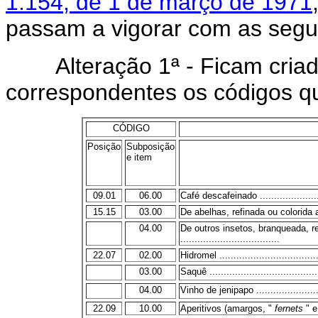
1.154, de 1 de março de 1971
passam a vigorar com as segui
Alteração 1ª - Ficam criados
correspondentes os códigos 
CÓDIGO
Posição
Subposição
e item
09.01
06.00
Café descafeinado .......................
15.15
03.00
De abelhas, refinada ou colorida a
04.00
De outros insetos, branqueada, re
...................................
22.07
02.00
Hidromel ....................................
03.00
Saquê .......................................
04.00
Vinho de jenipapo ........................
22.09
10.00
Aperitivos (amargos, "
fernets
" e 