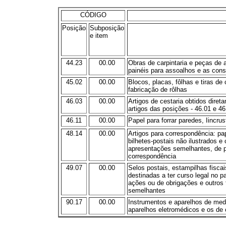
CÓDIGO
Posição
Subposição
e item
44.23
00.00
Obras de carpintaria e peças de 
painéis para assoalhos e as con
45.02
00.00
Blocos, placas, fôlhas e tiras de
fabricação de rôlhas
46.03
00.00
Artigos de cestaria obtidos dire
artigos das posições - 46.01 e 46
46.11
00.00
Papel para forrar paredes, Iincrus
48.14
00.00
Artigos para correspondência: pa
bilhetes-postais não ilustrados e
apresentações semelhantes, de pa
correspondência
49.07
00.00
Selos postais, estampilhas fisca
destinadas a ter curso legal no p
ações ou de obrigações e outros 
semelhantes
90.17
00.00
Instrumentos e aparelhos de medic
aparelhos eletromédicos e os de 