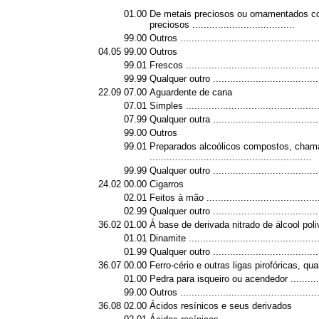
01.00
De metais preciosos ou ornamentados co
preciosos ....................................
99.00
Outros .................................................
04.05
99.00
Outros
99.01
Frescos ...............................................
99.99
Qualquer outro ......................................
22.09
07.00
Aguardente de cana
07.01
Simples ...............................................
07.99
Qualquer outra ......................................
99.00
Outros
99.01
Preparados alcoólicos compostos, chama
.........................................................
99.99
Qualquer outro ......................................
24.02
00.00
Cigarros
02.01
Feitos à mão ........................................
02.99
Qualquer outro ......................................
36.02
01.00
Á base de derivada nitrado de álcool poli
01.01
Dinamite ..............................................
01.99
Qualquer outro ......................................
36.07
00.00
Ferro-cério e outras ligas pirofóricas, q
01.00
Pedra para isqueiro ou acendedor ............
99.00
Outros .................................................
36.08
02.00
Ácidos resínicos e seus derivados