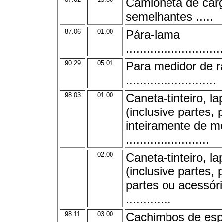
Camioneta de carg
semelhantes .....
87.06
01.00
Pára-lama
...........................
90.29
05.01
Para medidor de r
..........................
98.03
01.00
Caneta-tinteiro, l
(inclusive partes,
inteiramente de m
........................
02.00
Caneta-tinteiro, l
(inclusive partes,
partes ou acessór
.............
98.11
03.00
Cachimbos de es