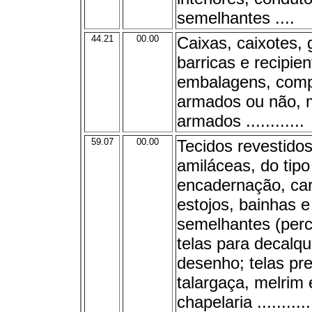
semelhantes ....
44.21
00.00
Caixas, caixotes,
barricas e recipie
embalagens, comp
armados ou não, 
armados ............
59.07
00.00
Tecidos revestido
amiláceas, do tipo
encadernação, car
estojos, bainhas e
semelhantes (perca
telas para decalq
desenho; telas pre
talargaça, melrim
chapelaria ..............