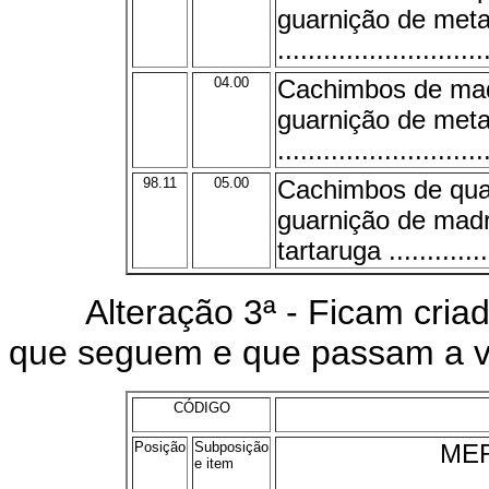
guarnição de meta
...........................
04.00
Cachimbos de mad
guarnição de meta
...........................
98.11
05.00
Cachimbos de qua
guarnição de madr
tartaruga .............
Alteração 3ª - Ficam criada
que seguem e que passam a vi
CÓDIGO
Posição
Subposição
ME
e item