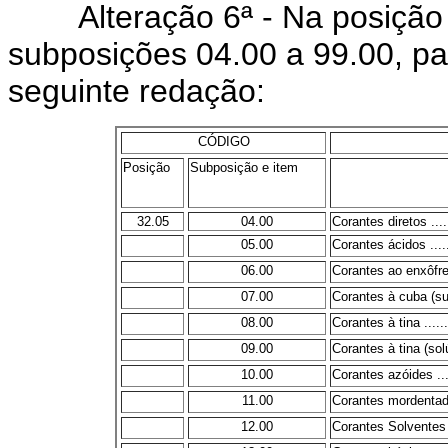
Alteração 6ª - Na posição 32
subposições 04.00 a 99.00, pa
seguinte redação:
CÓDIGO
Posição
Subposição e item
32.05
04.00
Corantes diretos ........
05.00
Corantes ácidos .........
06.00
Corantes ao enxôfre (s
07.00
Corantes à cuba (sufura
08.00
Corantes à tina ..........
09.00
Corantes à tina (solúvei
10.00
Corantes azóides ........
11.00
Corantes mordentados ..
12.00
Corantes Solventes .....