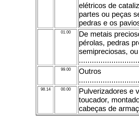
elétricos de catali
partes ou peças s
pedras e os pavio
01.00
De metais precio
pérolas, pedras p
semipreciosas, ou
...........................
99.00
Outros
...........................
98.14
00.00
Pulverizadores e 
toucador, montad
cabeças de arma