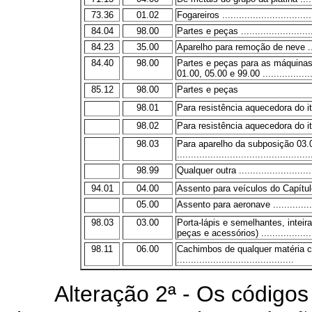
73.36
01.02
Fogareiros .................................
84.04
98.00
Partes e peças ...........................
84.23
35.00
Aparelho para remoção de neve ......
84.40
98.00
Partes e peças para as máquinas
01.00, 05.00 e 99.00 .....................
85.12
98.00
Partes e peças
98.01
Para resistência aquecedora do it
98.02
Para resistência aquecedora do it
98.03
Para aparelho da subposição 03.
................................................
98.99
Qualquer outra ............................
94.01
04.00
Assento para veículos do Capítulo 8
05.00
Assento para aeronave .................
98.03
03.00
Porta-lápis e semelhantes, inteir
peças e acessórios) ...................
98.11
06.00
Cachimbos de qualquer matéria c
..........................................
Alteração 2ª - Os códigos 