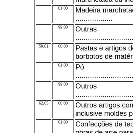
01.00
Madeira marcheta
..................
99.00
Outras
...........................
59.01
00.00
Pastas e artigos d
borbotos de matéri
01.00
Pó
...........................
99.00
Outros
...........................
62.05
00.00
Outros artigos co
inclusive moldes p
01.00
Confecções de te
obras de arte par