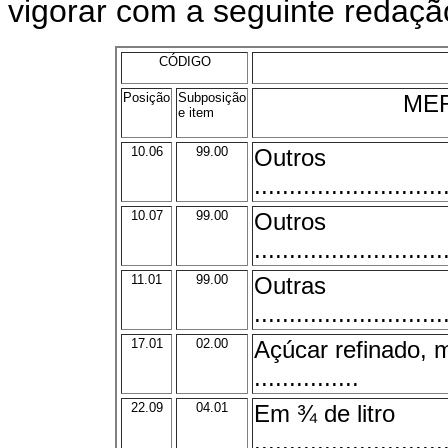
vigorar com a seguinte redaçã
CÓDIGO
Posição
Subposição
ME
e item
10.06
99.00
Outros
...........................
10.07
99.00
Outros
...........................
11.01
99.00
Outras
...........................
17.01
02.00
Açúcar refinado, 
...............
22.09
04.01
Em ¾ de litro
...........................