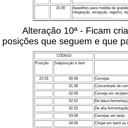
.......................
15.00
Aparelhos para medida de grandez
integração, recepção, registro, r
....................................
Alteração 10ª - Ficam criad
posições que seguem e que pa
CÓDIGO
Posição
Subposição e item
22.03
00.00
Cervejas
01.00
Concentrado de cerveja 
02.00
Cerveja em recipien
02.01
De baixa fermentação ...
02.02
De alta fermentação ....
03.00
Cervejas em latas .......
04.00
Chope em barril ou r