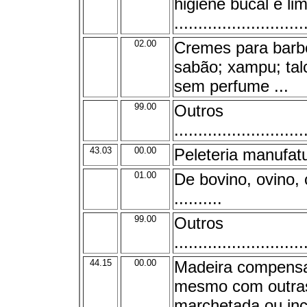
higiene bucal e l
...........................
02.00
Cremes para barb
sabão; xampu; tal
sem perfume ...
99.00
Outros
...........................
43.03
00.00
Peleteria manufat
01.00
De bovino, ovino, 
..........
99.00
Outros
...........................
44.15
00.00
Madeira compensa
mesmo com outras
marchetada ou inc