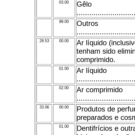
03.00
Gêlo
...........................
99.00
Outros
...........................
28.53
00.00
Ar líquido (inclusi
tenham sido elimi
comprimido.
01.00
Ar líquido
...........................
02.00
Ar comprimido
...........................
33.06
00.00
Produtos de perfu
preparados e cosm
01.00
Dentifrícios e out