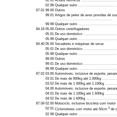
02.01
Ácidos resínicos ...................................
02.99
Qualquer outro ......................................
67.01
99.00
Outros
99.01
Artigos de peles de aves providas de s
.......................................................
99.99
Qualquer outro ......................................
84.18
05.00
Outros centrifugadores
05.01
De uso doméstico .................................
05.99
Qualquer outro ......................................
84.40
05.00
Secadores e máquinas de secar
05.01
De uso doméstico .................................
05.99
Qualquer outro ......................................
99.00
Outros
99.01
De uso doméstico .................................
99.99
Qualquer outro ......................................
87.02
03.00
Automóveis, inclusive de esporte, pesa
03.01
De mais de 800kg até 1.000kg ................
03.02
De mais de 1.000kg até 1.100kg .............
04.00
Automóveis, inclusive de esporte, pesa
04.01
De mais de 1.100kg até 1.600kg .............
04.02
De mais de 1.600kg ...............................
87.09
02.00
Motociclo, inclusive bicicleta com motor 
02.01
3
Ciclomotores com motor até 50cm
de cil
02.99
Qualquer outro ......................................