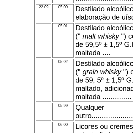
22.09
05.00
Destilado alcoólic
elaboração de uís
05.01
Destilado alcoóli
("
malt
whisky
") c
de 59,5º ± 1,5º G.
maltada ....
05.02
Destilado alcoóli
("
grain
whisky
") 
de 59, 5º ± 1,5º G
maltado, adiciona
maltada ..............
05.99
Qualquer
outro.....................
06.00
Licores ou cremes