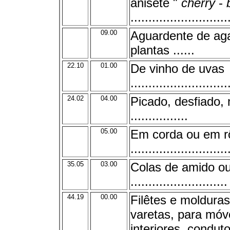
anisete "
cherry
-
...........................
09.00
Aguardente de ag
plantas ......
22.10
01.00
De vinho de uvas
...........................
24.02
04.00
Picado, desfiado,
................
05.00
Em corda ou em r
...........................
35.05
03.00
Colas de amido ou
...........................
44.19
00.00
Filêtes e molduras
varetas, para móv
interiores, conduto