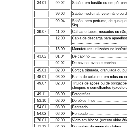
34.01
99.02
Sabão, em bastão ou em pó, para
..........................................
99.03
Sabão medicinal, veterinário ou de
99.04
Sabão, sem perfume, de qualquer
5kg ..........................................
39.07
11.00
Calhas e tubos, roscados ou não
12.00
Caixa de descarga para aparelho
.........................................
13.00
Manufaturas utilizadas na indústria de 
43.02
01.04
De caprino .................................
02.02
De bovino, ovino e caprino ............
45.01
02.00
Cortiça triturada, granulada ou pulv
48.01
03.00
Pasta de celulose, em rolos eu em 
49.07
02.00
Títulos de ações ou de obrigações
cheques e semelhantes (exceto ch
49.11
03.00
Fotografias ................................
53.10
02.00
De pêlos finos ............................
54.01
03.00
Penteado ...................................
54.02
03.00
Penteado ...................................
70.01
02.00
Vidro em blocos (exceto vidro ótico)
71.13
04.00
De metais do grupo da platina ........