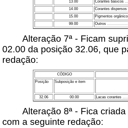
13.00
Corantes básicos ........
14.00
Corantes dispersos .....
15.00
Pigmentos orgânicos ....
99.00
Outros ....................
Alteração 7ª - Ficam suprim
02.00 da posição 32.06, que p
redação:
CÓDIGO
Posição
Subposição e item
32.06
00.00
Lacas corantes .........
Alteração 8ª - Fica criada 
com a seguinte redação: