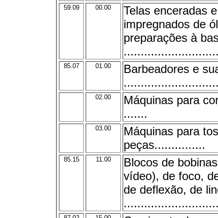
59.09
00.00
Telas enceradas e
impregnados de ól
preparações à bas
...........................
85.07
01.00
Barbeadores e su
...........................
02.00
Máquinas para cor
.......
03.00
Máquinas para tos
peças...............
85.15
11.00
Blocos de bobinas
vídeo), de foco, d
de deflexão, de li
...........................
87.02
15.00