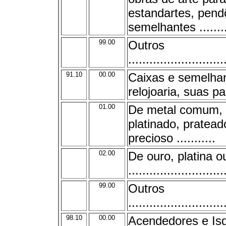
estandartes, pend
semelhantes .........
99.00
Outros
...........................
91.10
00.00
Caixas e semelhan
relojoaria, suas p
01.00
De metal comum,
platinado, pratead
precioso ...........
02.00
De ouro, platina o
...........................
99.00
Outros
...........................
98.10
00.00
Acendedores e Isq