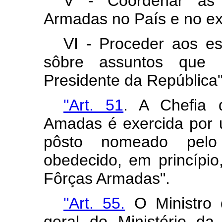
V - Coordenar as 
Armadas no País e no ext
VI - Proceder aos es
sôbre assuntos que 
Presidente da República"
"Art. 51
. A Chefia 
Amadas é exercida por u
pôsto nomeado pelo 
obedecido, em princípio,
Fôrças Armadas".
"Art. 55.
O Ministro 
geral do Ministério d