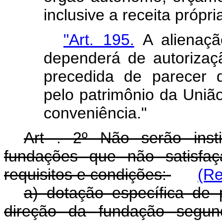
inclusive a receita própria
"Art. 195.
A alienaçã
dependerá de autoriza
precedida de parecer 
pelo patrimônio da Uniã
conveniência."
Art . 2º Não serão inst
fundações que não satisfaç
requisitos e condições:
(Re
a) dotação específica de 
direção da fundação segund