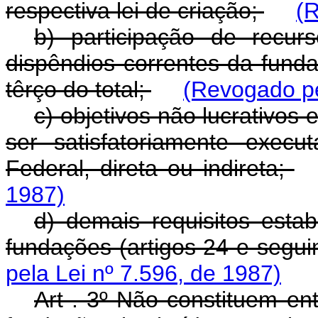
respectiva lei de criação;
(R
b) participação de recur
dispêndios correntes da fund
têrço do total;
(Revogado pe
c) objetivos não lucrativos
ser satisfatoriamente exec
Federal, direta ou indireta;
1987)
d) demais requisitos estab
fundações (artigos 24 e segui
pela Lei nº 7.596, de 1987)
Art . 3º Não constituem en