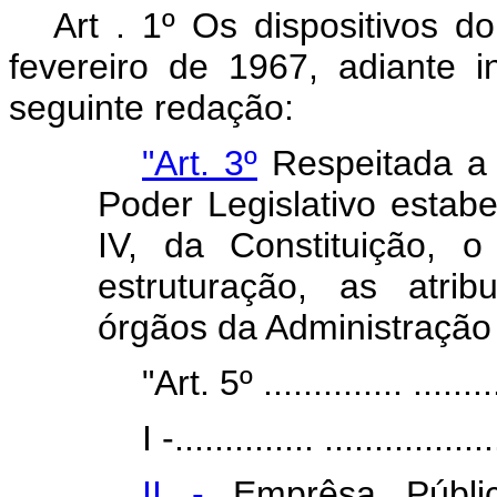
Art . 1º Os dispositivos 
fevereiro de 1967, adiante 
seguinte redação:
"Art. 3º
Respeitada a 
Poder Legislativo estabel
IV, da Constituição, 
estruturação, as atri
órgãos da Administração 
"Art. 5º .............. .........
I -.............. .................
II -
Emprêsa Públic