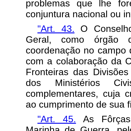
problemas que lhe fo
conjuntura nacional ou in
"Art. 43.
O Conselho
Geral, como órgão d
coordenação no campo d
com a colaboração da C
Fronteiras das Divisõe
dos Ministérios C
complementares, cuja cr
ao cumprimento de sua fi
"Art. 45.
As Fôrças 
Marinha de Guerra, pel