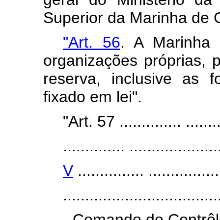
Superior da Marinha de 
"Art. 56
. A Marinha
organizações próprias, 
reserva, inclusive as 
fixado em lei".
"Art. 57 .............. .........
.............. ....................
V
............... ................
...................................
- Comando do Contrôl