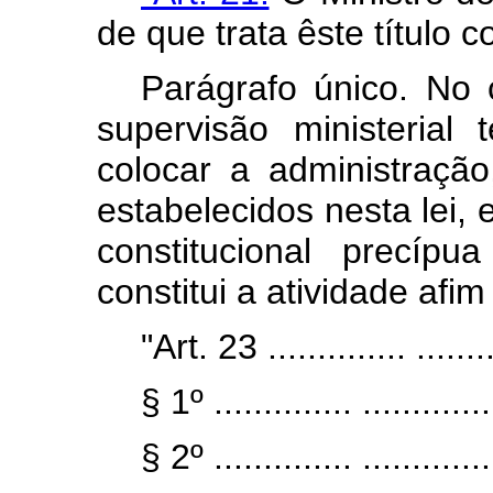
de que trata êste título
Parágrafo único. No 
supervisão ministerial
colocar a administração
estabelecidos nesta lei,
constitucional precíp
constitui a atividade afim
"Art. 23 .............. .........
§ 1º .............. ..............
§ 2º .............. ..............