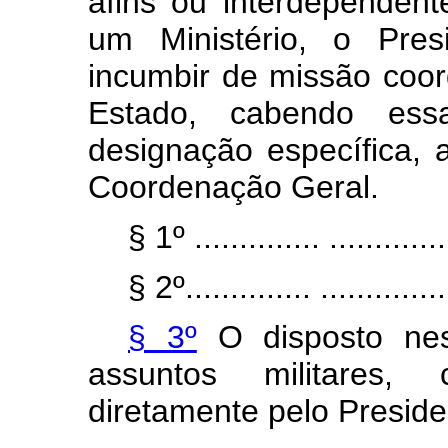
afins ou interdependen
um Ministério, o Pres
incumbir de missão coo
Estado, cabendo es
designação específica, 
Coordenação Geral.
§ 1º .............. ..............
§ 2º.............. ...............
§ 3º
O disposto nes
assuntos militares, 
diretamente pelo Preside