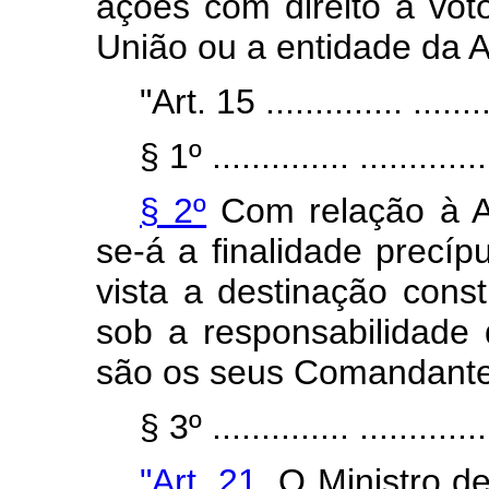
ações com direito a vo
União ou a entidade da A
"Art. 15 .............. .........
§ 1º .............. ..............
§ 2º
Com relação à Ad
se-á a finalidade precí
vista a destinação cons
sob a responsabilidade 
são os seus Comandante
§ 3º .............. ..............
"Art. 21.
O Ministro de