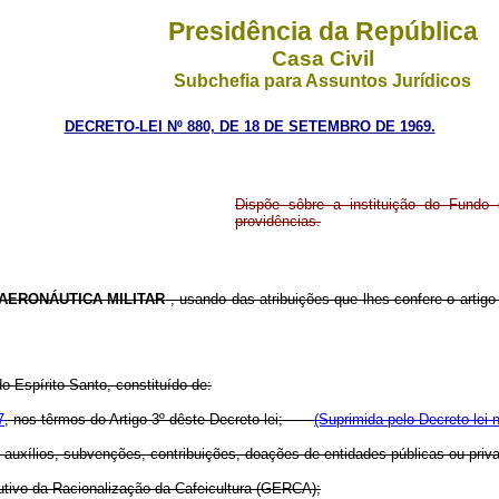
Presidência da República
Casa Civil
Subchefia para Assuntos Jurídicos
DECRETO-LEI Nº 880, DE 18 DE SETEMBRO DE 1969.
Dispõe sôbre a instituição do Fundo
providências.
 AERONÁUTICA MILITAR
, usando das atribuições que lhes confere o artigo
 Espírito Santo, constituído de:
7
, nos têrmos do Artigo 3º dêste Decreto-lei;
(Suprimida pelo Decreto-lei 
lios, subvenções, contribuições, doações de entidades públicas ou privada
ivo da Racionalização da Cafeicultura (GERCA);