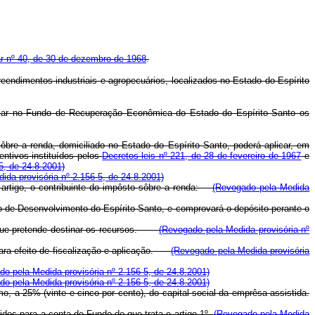
 nº 40, de 30 de dezembro de 1968
.
preendimentos industriais e agropecuários, localizados no Estado do Espírito
aplicar no Fundo de Recuperação Econômica do Estado do Espírito Santo os
bre a renda, domiciliado no Estado do Espírito Santo, poderá aplicar, em
ntivos instituídos pelos
Decretos-leis nº 221, de 28 de fevereiro de 1967
e
5, de 24.8.2001)
ida provisória nº 2.156-5, de 24.8.2001)
rtigo, o contribuinte do impôsto sôbre a renda:
(Revogado pela Medida
 de Desenvolvimento do Espírito Santo, e comprovará o depósito perante o
a que pretende destinar os recursos.
(Revogado pela Medida provisória nº
 para efeito de fiscalização e aplicação.
(Revogado pela Medida provisória
o pela Medida provisória nº 2.156-5, de 24.8.2001)
o pela Medida provisória nº 2.156-5, de 24.8.2001)
 a 25% (vinte e cinco por cento), do capital social da emprêsa assistida.
idos para a conta do Fundo de que trata o artigo 1º.
(Revogado pela Medida