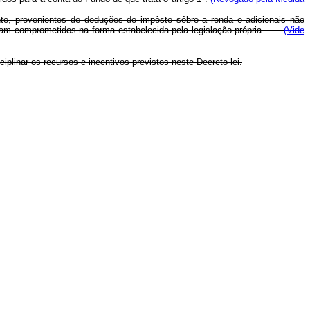
anto, provenientes de deduções do impôsto sôbre a renda e adicionais não
ejam comprometidos na forma estabelecida pela legislação própria.
(Vide
linar os recursos e incentivos previstos neste Decreto-lei.