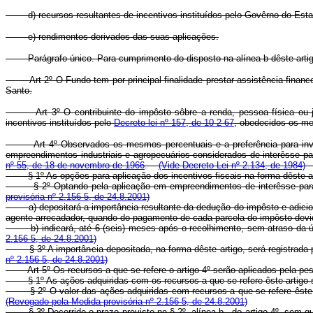
d) recursos resultantes de incentivos instituídos pelo Govêrno do Estad
e) rendimentos derivados das suas aplicações.
Parágrafo único. Para cumprimento do disposto na alínea b dêste artigo,
Art 2º O Fundo tem por principal finalidade prestar assistência finan
Santo.
Art 3º O contribuinte do impôsto sôbre a renda, pessoa física ou
incentivos instituídos pelo
Decreto-lei nº 157, de 10-2-67
, obedecidos os 
Art 4º Observados os mesmos percentuais e a preferência para inve
empreendimentos industriais e agropecuários considerados de interêsse p
nº 55, de 18 de novembro de 1966
.
(Vide Decreto-Lei nº 2.134, de 1984)
§ 1º As opções para aplicação dos incentivos fiscais na forma dêste
§ 2º Optando pela aplicação em empreendimentos de interêsse para a 
provisória nº 2.156-5, de 24.8.2001)
a) depositará a importância resultante da dedução do impôsto e adiciona
agente arrecadador, quando do pagamento de cada parcela do impôsto 
b) indicará, até 6 (seis) meses após o recolhimento, sem atraso da úl
2.156-5, de 24.8.2001)
§ 3º A importância depositada, na forma dêste artigo, será registrada pe
nº 2.156-5, de 24.8.2001)
Art 5º Os recursos a que se refere o artigo 4º serão aplicados pela 
§ 1º As ações adquiridas com os recursos a que se refere êste artigo s
§ 2º O valor das ações adquiridas com recursos a que se refere êste arti
(Revogado pela Medida provisória nº 2.156-5, de 24.8.2001)
§ 3º Decorrido o prazo previsto no § 2º, alínea b , do artigo 4º, sem que 