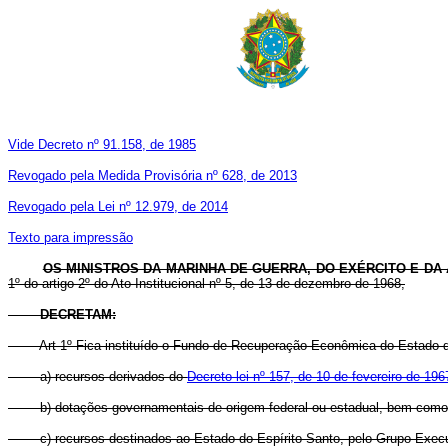
Vide Decreto nº 91.158, de 1985
Revogado pela Medida Provisória nº 628, de 2013
Revogado pela Lei nº 12.979, de 2014
Texto para impressão
OS MINISTROS DA MARINHA DE GUERRA, DO EXÉRCITO E DA
1º do artigo 2º do Ato Institucional nº 5, de 13 de dezembro de 1968,
DECRETAM:
Art 1º Fica instituído o Fundo de Recuperação Econômica do Estado do
a) recursos derivados do
Decreto-lei nº 157, de 10 de fevereiro de 196
b) dotações governamentais de origem federal ou estadual, bem como auxí
c) recursos destinados ao Estado do Espírito Santo, pelo Grupo Execut