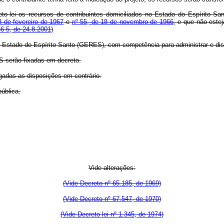
to-lei os recursos de contribuintes domiciliados no Estado do Espírito S
8 de fevereiro de 1967
e
nº 55, de 18 de novembro de 1966
, e que não est
6-5, de 24.8.2001)
stado do Espírito Santo (GERES), com competência para administrar e discip
 serão fixadas em decreto.
ogadas as disposições em contrário.
ública.
Vide alterações:
(Vide Decreto nº 65.185, de 1969)
(Vide Decreto nº 67.547, de 1970)
(Vide Decreto-lei nº 1.345, de 1974)