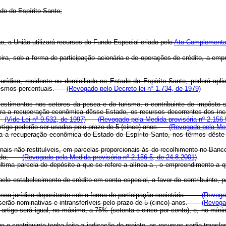
o do Espírito Santo;
 a União utilizará recursos do Fundo Especial criado pelo
Ato Complementar
ceira, sob a forma de participação acionária e de operações de crédito, a em
 jurídica, residente ou domiciliado no Estado do Espírito Santo, poderá 
mesmos percentuais.
(Revogado pelo Decreto-lei nº 1.734, de 1979)
stimentos nos setores da pesca e do turismo, o contribuinte de impôsto sô
ara a recuperação econômica dêsse Estado, os recursos decorrentes dos ince
(Vide Lei nº 9.532, de 1997)
(Revogado pela Medida provisória nº 2.156-
 artigo poderão ser usadas pelo prazo de 5 (cinco) anos.
(Revogado pela Med
recuperação econômica do Estado do Espírito Santo, nos têrmos dêste a
is não restituíveis, em parcelas proporcionais às do recolhimento no Banco
devido;
(Revogado pela Medida provisória nº 2.156-5, de 24.8.2001)
tima parcela do depósito a que se refere a alínea a , o empreendimento 
lo estabelecimento de crédito em conta especial, a favor do contribuinte,
pessoa jurídica depositante sob a forma de participação societária.
(Revogad
erão nominativas e intransferíveis pelo prazo de 5 (cinco) anos.
(Revogad
go será igual, no máximo, a 75% (setenta e cinco por cento), e, no mínimo,
o contribuinte tenha feito a indicação do projeto, os recursos serão transfer