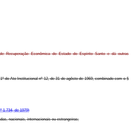
 de Recuperação Econômica do Estado do Espírito Santo e dá outras
 1º do Ato Institucional nº 12, de 31 de agôsto de 1969, combinado com o §
nº 1.734, de 1979)
s, nacionais, internacionais ou estrangeiras;