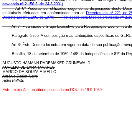
provisória nº 2.156-5, de 24.8.2001)
Art 6º Poderão ser utilizados segundo as disposições dêste Decre
restituíveis efetuadas em conformidade com os
Decretos-leis nº 221, de 2
Decreto-Lei nº 1.106, de 1970)
(Revogado pela Medida provisória nº 2.15
Art 7º Fica criado o Grupo Executivo para Recuperação Econômica do E
Parágrafo único. A composição e as atribuições específicas do GERES
Art 8º Êste Decreto-lei entra em vigor na data de sua publicação, rev
Brasília, 18 de setembro de 1969; 148º da Independência e 81º da Rep
AUGUSTO HAMANN RADEMAKER GRÜNEWALD
AURÉLIO DE LYRA TAVARES
MÁRCIO DE SOUZA E MELLO
Antônio Delfim Netto
Hélio Beltrão
Este texto não substitui o publicado no DOU de 19.9.1969