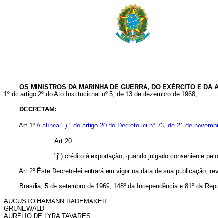
OS MINISTROS DA MARINHA DE GUERRA, DO EXÉRCITO E DA A
1º do artigo 2º do Ato Institucional nº 5, de 13 de dezembro de 1968,
DECRETAM:
Art 1º
A alínea "
j
" do artigo 20 do Decreto-lei nº 73, de 21 de novemb
Art 20 ..........................................................................
"j") crédito à exportação, quando julgado conveniente pe
Art 2º Êste Decreto-lei entrará em vigor na data de sua publicação, rev
Brasília, 5 de setembro de 1969; 148º da Independência e 81º da Repú
AUGUSTO HAMANN RADEMAKER
GRÜNEWALD
AURÉLIO DE LYRA TAVARES