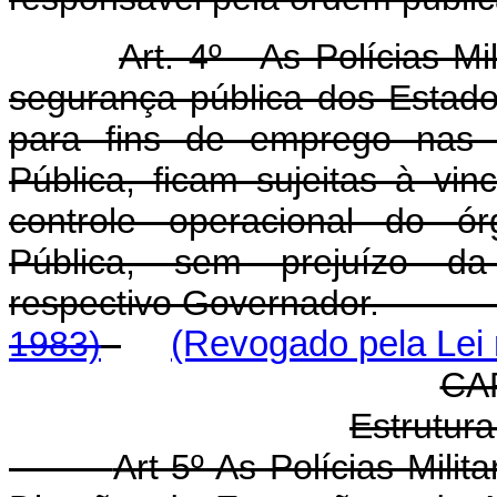
Art. 4º - As Polícias Mi
segurança pública dos Estados 
para fins de emprego nas
Pública, ficam sujeitas à vin
controle operacional do ó
Pública, sem prejuízo da 
respectivo Governador
1983)
(Revogado pela Lei 
CAP
Estrutur
Art 5º As Polícias Mili