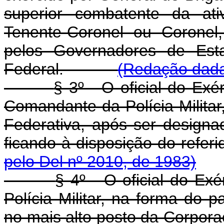
superior combatente da ati
Tenente-Coronel ou Coronel,
pelos Governadores de Esta
Federal.
(Redação dada
§ 3º - O oficial do Ex
Comandante da Polícia Milita
Federativa, após ser designa
ficando à disposição do 
pelo Del nº 2010, de 1983)
§ 4º - O oficial do E
Polícia Militar, na forma do p
no mais alto posto da Corporaç