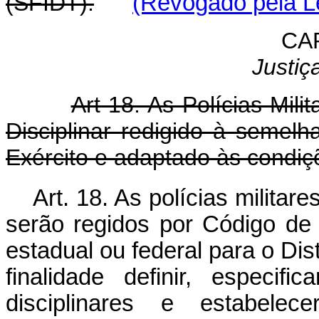
(SFIDT).
(Revogado pela Le
CA
Justiç
Art 18. As Polícias Mil
Disciplinar redigido à semel
Exército e adaptado às condiç
Art. 18. As polícias militar
serão regidos por Código de É
estadual ou federal para o Dist
finalidade definir, especifi
disciplinares e estabele