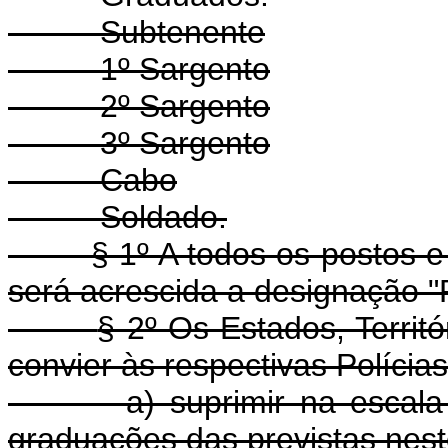
- Subtenente
- 1º Sargento
- 2º Sargento
- 3º Sargento
- Cabo
- Soldado.
§ 1º A todos os postos e gr
será acrescida a designação "PM
§ 2º Os Estados, Territó
convier às respectivas Polícias
a) suprimir na escala hi
graduações das previstas neste