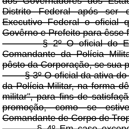
dos Governadores dos Estado
Distrito Federal após ser
Executivo Federal o oficial 
Govêrno e Prefeito para êsse f
§ 2º O oficial do 
Comandante da Polícia Milit
pôsto da Corporação, se sua pa
§ 3º O oficial da ativa 
da Polícia Militar, na forma d
militar", para fins de satisfaç
promoção, como se estiv
Comandante de Corpo de Tropa
§ 4º Em caso excepci