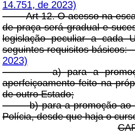
14.751, de 2023)
Art 12. O acesso na esca
de praça será gradual e suce
legislação peculiar a cada 
seguintes requisitos básicos
2023)
a) para a promoção a
aperfeiçoamento feito na próp
de outro Estado;
b) para a promoção ao pôst
Polícia, desde que haja o cur
CAP