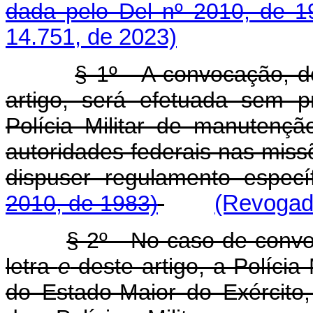
dada pelo Del nº 2010, de 1
14.751, de 2023)
§ 1º - A convocação, 
artigo, será efetuada sem 
Polícia Militar de manutenç
autoridades federais nas miss
dispuser regulamento espec
2010, de 1983)
(Revogado
§ 2º - No caso de conv
letra
e
deste artigo, a Polícia 
do Estado-Maior do Exército,