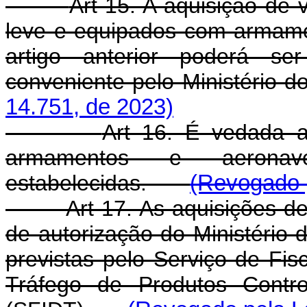
Art 15. A aquisição de
leve e equipados com armam
artigo anterior poderá se
conveniente pelo Ministério d
14.751, de 2023)
Art 16. É vedada a
armamentos e aeronav
estabelecidas.
(Revogado p
Art 17. As aquisições 
de autorização do Ministério
previstas pelo Serviço de Fis
Tráfego de Produtos Contro