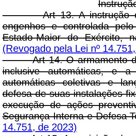
Instruç
Art 13. A instrução d
engenhos e controlada pelo 
Estado-Maior do Exército, n
(Revogado pela Lei nº 14.751,
Art 14. O armamento da
inclusive automáticas, e
automáticas coletivas e la
defesa de suas instalações fi
execução de ações preventi
Segurança Interna e Defesa Ter
14.751, de 2023)