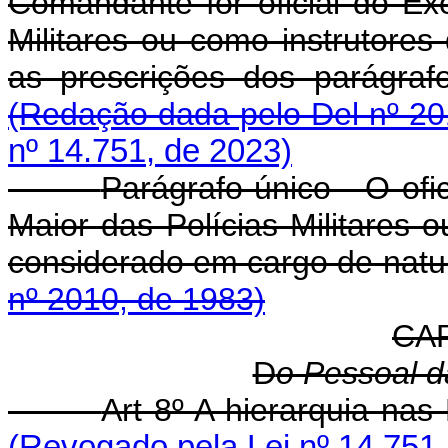
Comandante for oficial do Exé
Militares ou como instrutores
as prescrições dos parágra
(Redação dada pelo Del nº 20
nº 14.751, de 2023)
Parágrafo único - O ofi
Maior das Polícias Militares 
considerado em cargo de n
nº 2010, de 1983)
CAP
D
o Pessoal da
Art 8º A hierarquia nas 
(Revogado pela Lei nº 14.751,