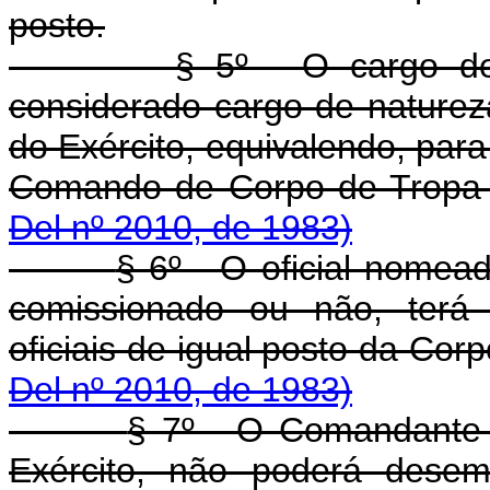
posto.
§ 5º - O cargo de
considerado cargo de natureza 
do Exército, equivalendo, par
Comando de Corpo de Tropa
Del nº 2010, de 1983)
§ 6º - O oficial nomea
comissionado ou não, terá 
oficiais de igual posto 
Del nº 2010, de 1983)
§ 7º - O Comandante da
Exército, não poderá desem