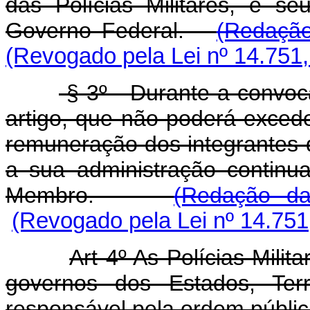
das Polícias Militares, e 
Governo Federal.
(Redação
(Revogado pela Lei nº 14.751,
§ 3º - Durante a convoc
artigo, que não poderá exced
remuneração dos integrantes d
a sua administração continu
Membro.
(Redação da
(Revogado pela Lei nº 14.751
Art 4º As Polícias Mili
governos dos Estados, Terri
responsável pela ordem públic