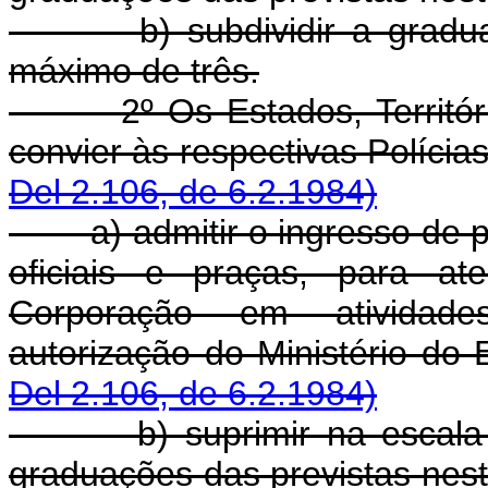
b) subdividir a graduaçã
máximo de três.
2º Os Estados, Territór
convier às respectivas Polí
Del 2.106, de 6.2.1984)
a) admitir o ingresso de pe
oficiais e praças, para at
Corporação em atividades
autorização do Ministério
Del 2.106, de 6.2.1984)
b) suprimir na escala hi
graduações das previstas n