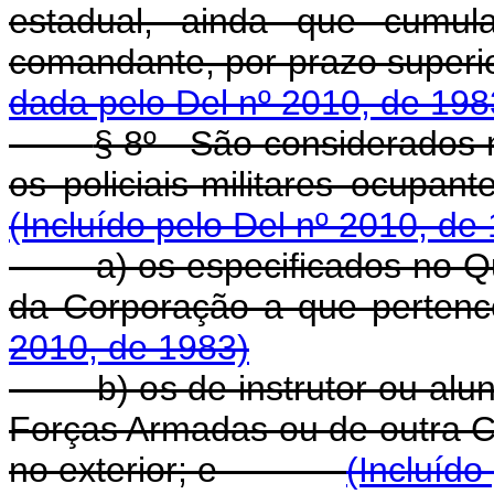
estadual, ainda que cumul
comandante, por prazo supe
dada pelo Del nº 2010, de 198
§ 8º - São considerados n
os policiais-militares o
(Incluído pelo Del nº 2010, de
a) os especificados no Qua
da Corporação a que
2010, de 1983)
b) os de instrutor ou aluno
Forças Armadas ou de outra Cor
no exterior; e
(Incluído