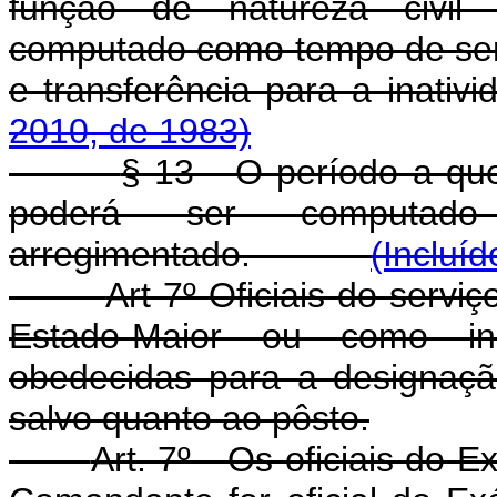
função de natureza civil
computado como tempo de ser
e transferência para a 
2010, de 1983)
§ 13 - O período a que
poderá ser computad
arregimentado.
(Incluí
Art 7º Oficiais do servi
Estado-Maior ou como inst
obedecidas para a designação
salvo quanto ao pôsto.
Art. 7º - Os oficiais do E