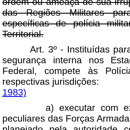
ordem ou ameaça de sua irr
das Regiões Militares pa
específicas de polícia mili
Territorial.
Art. 3º - Instituídas p
segurança interna nos Estad
Federal, compete às Políci
respectivas jurisdições
1983)
a) executar com ex
peculiares das Forças Armadas
planejado pela autoridade 