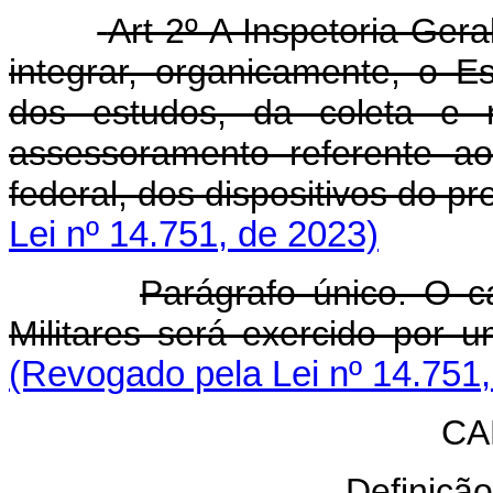
Art 2º A Inspetoria-Gera
integrar, organicamente, o E
dos estudos, da coleta e
assessoramento referente ao
federal, dos dispositivos do pr
Lei nº 14.751, de 2023)
Parágrafo único. O c
Militares será exercido por 
(Revogado pela Lei nº 14.751,
CA
Definiçã