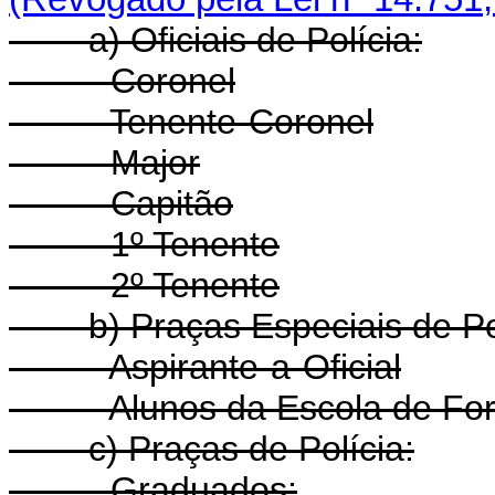
a) Oficiais de Polícia:
- Coronel
- Tenente-Coronel
- Major
- Capitão
- 1º Tenente
- 2º Tenente
b) Praças Especiais de Pol
- Aspirante-a-Oficial
- Alunos da Escola de Forma
c) Praças de Polícia:
- Graduados: