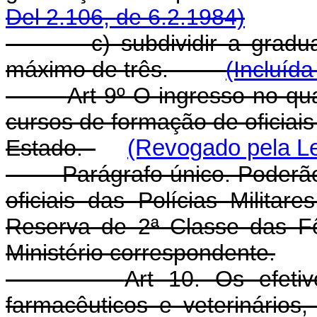
Del 2.106, de 6.2.1984)
c) subdividir a graduaçã
máximo de três.
(Incluída
Art 9º O ingresso no qua
cursos de formação de oficiais 
Estado.
(Revogado pela Le
Parágrafo único. Poderão t
oficiais das Polícias Militar
Reserva de 2ª Classe das F
Ministério correspondente.
Art 10. Os efetiv
farmacêuticos e veterinários