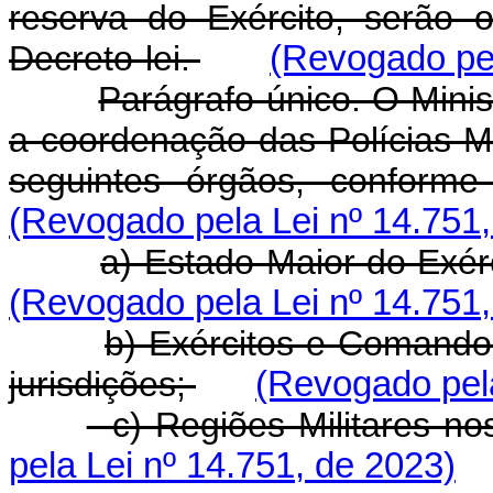
reserva do Exército, serão 
Decreto-lei.
(Revogado pel
Parágrafo único. O Minis
a coordenação das Polícias Mi
seguintes órgãos, conforme
(Revogado pela Lei nº 14.751,
a) Estado-Maior do Exérc
(Revogado pela Lei nº 14.751,
b) Exércitos e Comandos
jurisdições;
(Revogado pela
c) Regiões Militares nos 
pela Lei nº 14.751, de 2023)