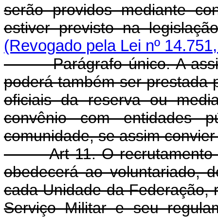
serão providos mediante co
estiver previsto na legisla
(Revogado pela Lei nº 14.751,
Parágrafo único. A assistê
poderá também ser prestada por
oficiais da reserva ou medi
convênio com entidades pú
comunidade, se assim convier
Art 11. O recrutamento 
obedecerá ao voluntariado, d
cada Unidade da Federação, r
Serviço Militar e seu regul