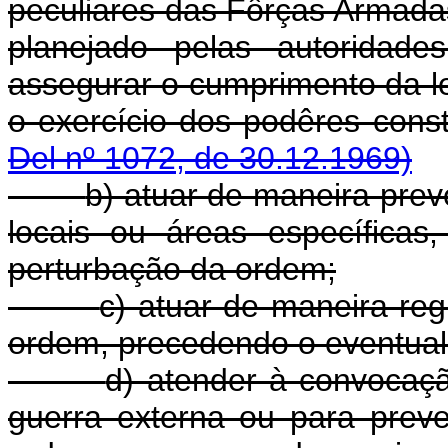
peculiares das Fôrças Armadas
planejado pelas autoridade
assegurar o cumprimento da l
o exercício dos podêres 
Del nº 1072, de 30.12.1969)
b) atuar de maneira prev
locais ou áreas específica
perturbação da ordem;
c) atuar de maneira re
ordem, precedendo o eventua
d) atender à convocaç
guerra externa ou para preve