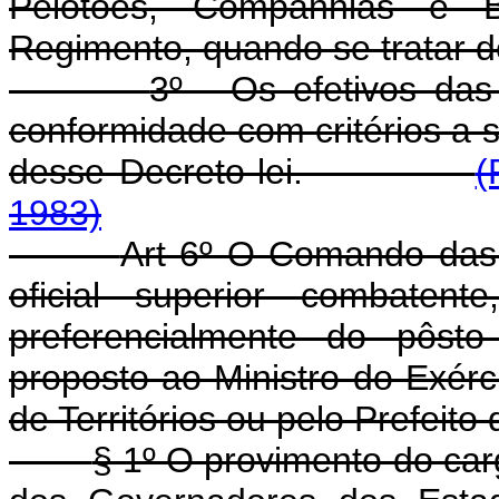
Pelotões, Companhias e 
Regimento, quando se tratar 
3º - Os efetivos das
conformidade com critérios a
desse Decreto-lei.
(
1983)
Art 6º O Comando das P
oficial superior combatent
preferencialmente do pôsto
proposto ao Ministro do Exér
de Territórios ou pelo Prefeito 
§ 1º O provimento do car