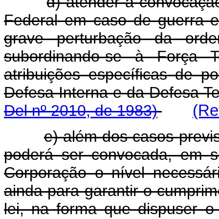
d) atender à convocação
Federal em caso de guerra ex
grave perturbação da ord
subordinando-se à Força 
atribuições específicas de po
Defesa Interna e da Defes
Del nº 2010, de 1983)
(Re
e) além dos casos previst
poderá ser convocada, em s
Corporação o nível necessár
ainda para garantir o cumprim
lei, na forma que dispuser 