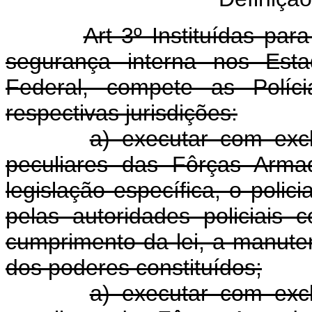
Art 3º Instituídas pa
segurança interna nos Estad
Federal, compete as Políci
respectivas jurisdições:
a) executar com excl
peculiares das Fôrças Arma
legislação específica, o polic
pelas autoridades policiais
cumprimento da lei, a manute
dos poderes constituídos;
a) executar com excl