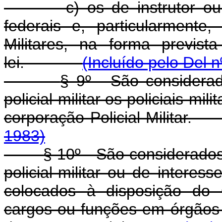
c) os de instrutor ou alu
federais e, particularmente
Militares, na forma previs
lei.
(Incluído pelo Del 
§ 9º - São considera
policial-militar os policiais-mi
corporação Policial-Mil
1983)
§ 10º - São considerados
policial-militar ou de interesse 
colocados à disposição do 
cargos ou funções em órgãos 