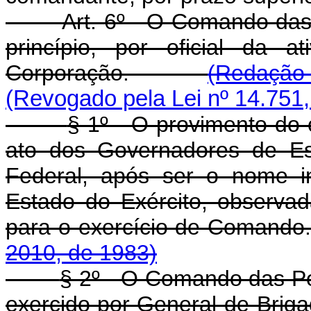
Art. 6º - O Comando das 
princípio, por oficial da a
Corporação.
(Redação 
(Revogado pela Lei nº 14.751,
§ 1º - O provimento do
ato dos Governadores de Est
Federal, após ser o nome i
Estado do Exército, observada
para o exercício de C
2010, de 1983)
§ 2º - O Comando das Pol
exercido por General-de-Brigad