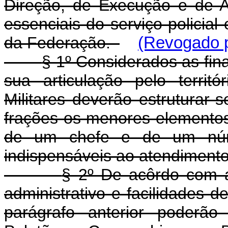
Direção, de Execução e de A
essenciais do serviço policia
da Federação.
(Revogado p
§ 1º Considerados as fina
sua articulação pelo territó
Militares deverão estruturar-
frações os menores elemento
de um chefe e de um núme
indispensáveis ao atendimento
§ 2º De acôrdo com a
administrativo e facilidades 
parágrafo anterior poderão