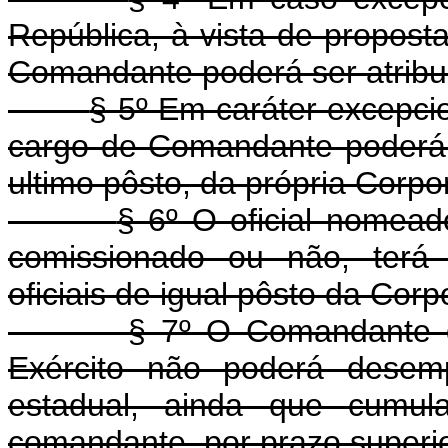
República, à vista de proposta
Comandante poderá ser atribuí
§ 5º Em caráter excepcio
cargo de Comandante poderá se
ultimo pôsto, da própria Corpo
§ 6º O oficial nomead
comissionado ou não, terá 
oficiais de igual pôsto da Cor
§ 7º O Comandante da
Exército não poderá desem
estadual, ainda que cumul
comandante, por prazo superior