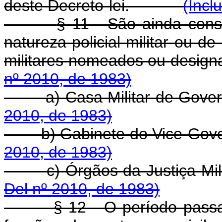
deste Decreto-lei.
(Incl
§ 11 - São ainda cons
natureza policial-militar ou de i
militares nomeados ou d
nº 2010, de 1983)
a) Casa Militar de 
2010, de 1983)
b) Gabinete do Vice-
2010, de 1983)
c) Órgãos da Justiça 
Del nº 2010, de 1983)
§ 12 - O período passa