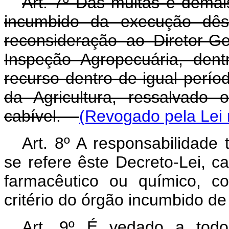
Art
. 7º Das multas e demai
incumbido da execução dêst
reconsideração ao Diretor-
Inspeção Agropecuária, dent
recurso dentro de igual perío
da Agricultura, ressalvado 
cabível.
(Revogado pela Lei 
Art
. 8º A responsabilidade
se refere êste Decreto-Lei, ca
farmacêutico ou químico, c
critério do órgão incumbido d
Art
. 9º É vedado a todo