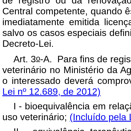
de registro ou da renovaçã
Central competente, quando ê
imediatamente emitida licenç
salvo os casos especiais defi
Decreto-Lei.
o
Art. 3
-A. Para fins de reg
veterinário no Ministério da A
o interessado deverá compro
Lei nº 12.689, de 2012)
I - bioequivalência em rel
uso veterinário;
(Incluído pela