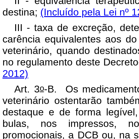
II - equivalência terapêu
destina;
(Incluído pela Lei nº 
III - taxa de excreção, de
carência equivalentes aos d
veterinário, quando destinad
no regulamento deste Decreto
2012)
o
Art. 3
-B. Os medicamentos
veterinário ostentarão tamb
destaque e de forma legível
bulas, nos impressos, n
promocionais, a DCB ou, na s