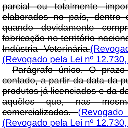
parcial ou totalmente impo
elaborados no país, dentro 
quando devidamente compr
fabricação no território nacio
Indústria Veterinária.
(Revoga
(Revogado pela Lei nº 12.730,
Parágrafo único. O prazo
contado, a partir da data da p
produtos já licenciados e da d
aquêles que, nas mesm
comercializados.
(Revogado 
(Revogado pela Lei nº 12.730,