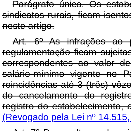
Parágrafo único. Os estabe
sindicatos rurais, ficam isen
neste artigo.
Art
. 6º As infrações ao p
regulamentação ficam sujeita
correspondentes ao valor d
salário-mínimo vigente no 
reincidências até 3 (três) vêz
do cancelamento do regist
registro do estabelecimento,
(Revogado pela Lei nº 14.515,