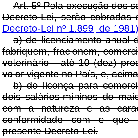
Art
. 5º Pela execução dos se
Decreto-Lei, serão cobradas 
Decreto-Lei nº 1.899, de 1981)
a) de licenciamento anual 
fabriquem, fracionem, comer
veterinário - até 10 (dez) pr
valor vigente no País, e, acima
b) de licença para comerc
dois salários-míninos do mai
com a natureza e as carac
conformidade com o que e
presente Decreto-Lei.