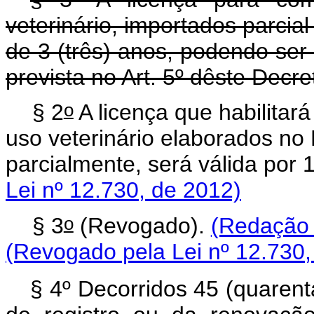
veterinário, importados parcia
de 3 (três) anos, podendo se
prevista no Art. 5º dêste Decre
o
§ 2
A licença que habilitar
uso veterinário elaborados no 
parcialmente, será válida por
Lei nº 12.730, de 2012)
o
§ 3
(Revogado).
(Redação 
(Revogado pela Lei nº 12.730,
§ 4º Decorridos 45 (quarent