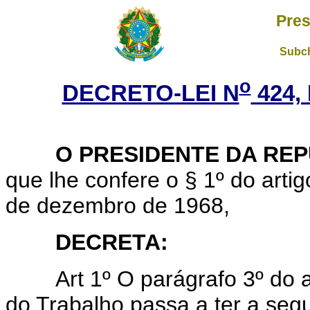
Pres
Subch
o
DECRETO-LEI N
424,
O PRESIDENTE DA REP
que lhe confere o § 1º do artigo
de dezembro de 1968,
DECRETA:
Art 1º O parágrafo 3º do 
do Trabalho passa a ter a seg