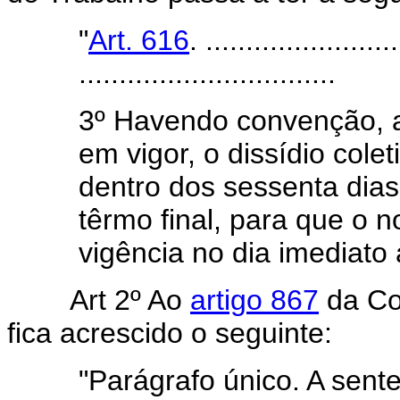
"
Art. 616
. ........................
................................
3º Havendo convenção, 
em vigor, o dissídio cole
dentro dos sessenta dias
têrmo final, para que o 
vigência no dia imediato
Art 2º Ao
artigo 867
da Co
fica acrescido o seguinte:
"Parágrafo único. A sent