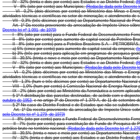
IV - 32% (trinta e dois por cento) aos Estados e ao Distrito Federal;
(R
V - 8% (oito por cento) aos Municípios;
(Redação dada pelo Decreto-le
VI - 0,2% (dois décimos por cento) ao Ministério das Minas e Ener
atividades técnicas e científicas no setor de mineração; e atendimento de s
VII - 0,3% (três décimos por cento) ao Departamento Nacional de Prod
Art. 1º Da receita proveniente da arrecadação do Impôsto Único sôbre
Decreto-lei nº 1.091, de 1970)
I - 8% (oito por cento) para o Fundo Federal do Desenvolvimento Ferro
II - 8% (oito por cento) para aumento do capital social da Petróleo Bra
II - 8% (oito por cento) para a Petróleo Brasileiro S.A. - PETROBRÁS
a) 5% (cinco por cento) para aumento do capital social da empresa;
(I
b) 3% (três por cento) para aplicação em programas de pesquisa geológica
III - 39,5% (trinta e nove e meio por cento) ao Departamento Nacion
IV - 32% (trinta e dois por cento) aos Estados e ao Distrito Federal;
(R
V - 8% (oito por cento) aos Municípios;
(Redação dada pelo Decreto-le
VI - 0,2% (dois décimos por cento) ao Ministério das Minas e Energ
atividades técnicas e científicas no setor de mineração; e atendimento de s
VIl - 1,3% (hum e três décimos por cento) ao Departamento Nacional 
VIII - 1,0% (hum por cento) à Comissão Nacional de Energia Nuclear 
IX - 2% (dois por cento) ao Ministério da Aeronáutica a serem aplica
§ 1º A distribuição das parcelas destinadas, de acôrdo com o disposto nos
outubro de 1953,
e no artigo 3º do Decreto nº 1.379-A, de 11 de setembro d
§ 2º No caso do Distrito Federal e de Estados que não se subdividem em
Art. 1º Da receita proveniente da arrecadação do Imposto Único sob
pelo Decreto-lei nº 1.279, de 1973)
I - 8% (oito por cento) para a Fundo Federal do Desenvolvimento Ferro
Il - 7% (sete por cento) para constituição do Fundo de Pesquisa de
petróleo bruto no território nacional;
(Redação dada pelo Decreto-lei nº 1.279
III - 39,5% (trinta e nove e meio por cento) ao Departamento Nacion
IV - 32% (trinta e dois por cento) aos Estados e ao Distrito Federal;
(R