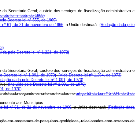
a Secretaria-Geral; custeio dos serviços de fiscalização administrativa e
creto-lei nº 555, de 1969)
pelo Decreto-lei nº 555, de 1969)
ei nº 61, de 21 de novembro de 1966
, a União destinará:
(Redação dada pelo
73)
luída pelo Decreto-lei nº 1.221, de 1972)
a Secretaria Geral; custeio dos serviços de fiscalização administrativa e
 Decreto-lei nº 1.091, de 1970)
(Vide Decreto-lei nº 1.264, de 1973)
dação dada pelo Decreto-lei nº 1.091, de 1970)
tivo;
(Incluído pelo Decreto-lei nº 1.091, de 1970)
091, de 1970)
á efetuada segundo os critérios fixados no
artigo 53 da Lei nº 2.004, de 3 de
pondente aos Municípios.
to-lei nº 61, de 21 de novembro de 1966
, a União destinará:
(Redação dada
icação em programas de pesquisas geológicas, relacionados com reservas de