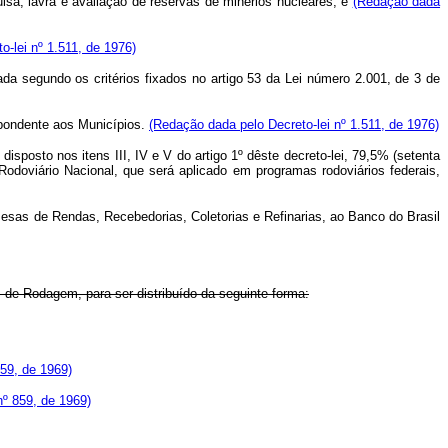
sa, lavra e avaliação de reservas de minérios nucleares; e
(Redação dada
-lei nº 1.511, de 1976)
uada segundo os critérios fixados no artigo 53 da Lei número 2.001, de 3 de
spondente aos Municípios.
(Redação dada pelo Decreto-lei nº 1.511, de 1976)
osto nos itens III, IV e V do artigo 1º dêste decreto-lei, 79,5% (setenta
Rodoviário Nacional, que será aplicado em programas rodoviários federais,
esas de Rendas, Recebedorias, Coletorias e Refinarias, ao Banco do Brasil
 de Rodagem, para ser distribuído da seguinte forma:
859, de 1969)
 nº 859, de 1969)