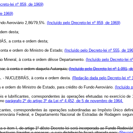
reto-lei nº 859, de 1969)
de 1969)
ndo Aeroviário 2,86/79,5%.
(Incluído pelo Drecreto-lei nº 859, de 1969)
rdem desta;
ÁS, a conta e ordem desta;
 conta e ordem do Ministro de Estado;
(Incluído pelo Decreto-lei nº 555, de 19
ão Mineral, à conta e ordem dêsse Departamento.
(Incluído pelo Decreto-lei n
ear, à conta e ordem daquela Autarquia;
(Incluído pelo Decreto-lei nº 1.091, d
.A. - NUCLEBRÁS, à conta e ordem desta.
(Redação dada pelo Decreto-lei nº 
a e ordem do Ministro de Estado, para crédito do Fundo Aeroviário.
(Incluído 
lubrificantes, correspondentes às operações efetuadas no exercício de 196
 no
parágrafo 2º do artigo 3º da Lei nº 4.452, de 5 de novembro de 1964.
tes, correspondentes às operações subordinadas ao Impôsto Único definid
rroviária Federal, e Departamento Nacional de Estradas de Rodagem segund
ata o item I, do artigo 1º dêste Decreto-lei será incorporada ao Fundo Rodoviár
stíveis líquidos e gasosos, e cuja distribuição ficará alterada para:
(Revoga