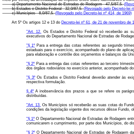
a) Departamento Nacional de Estradas de Rodagem - 47,5/87,5.
(Revo
b) Estados e Distrito Federal - 32,0/87,5.
(Revogado pelo Decreto-lei n
c) Municípios - 8,0/87,5.
(Revogado pelo Decreto-lei nº 414, de 1969)
Art 5º Os artigos 12 e 13 do
Decreto-lei nº 61, de 21 de novembro de 
"Art. 12.
Os Estados e Distrito Federal só receberão as su
executivos do Departamento Nacional de Estradas de Rodagem
"§ 1º
Para a entrega das cotas referentes ao segundo trimes
estaduais para o exercício, acompanhado do plano de aplicaçã
para elaboração e contrôle dos orçamentos e balanços da Uniã
"§ 2º
Para a entrega das cotas referentes ao terceiro trimest
dos órgãos rodoviários no exercício anterior, acompanhado d
"§ 3º
Os Estados e Distrito Federal deverão atender às exig
respectiva formulação.
§ 4º
A inobservância dos prazos a que se refere os parágra
distribuídas.
"Art. 13.
Os Municípios só receberão as suas cotas do Fundo 
condições da legislação vigente dos recursos dêsse Fundo, o
"§ 1º
O Departamento Nacional de Estradas de Rodagem entrega
comunicarem o cumprimento, por parte dos Municípios, do dis
"§ 2º
O Departamento Nacional de Estradas de Rodagem dará i