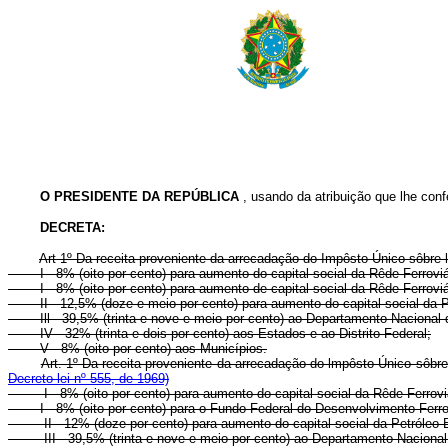
O PRESIDENTE DA REPÚBLICA
, usando da atribuição que lhe confe
DECRETA:
Art 1º Da receita proveniente da arrecadação do Impôsto Único sôbre l
I - 8% (oito por cento) para aumento do capital social da Rêde Ferroviária
I - 8% (oito por cento) para aumento de capital social da Rêde Ferrov
II - 12,5% (doze e meio por cento) para aumento do capital social da P
Ill - 39,5% (trinta e nove e meio por cento) ao Departamento Nacional
IV - 32% (trinta e dois por cento) aos Estados e ao Distrito Federal;
V - 8% (oito por cento) aos Municípios.
Art. 1º Da receita proveniente da arrecadação do lmpôsto Único sôbre
Decreto-lei nº 555, de 1969)
I - 8% (oito por cento) para aumento do capital social da Rêde Ferro
I - 8% (oito por cento) para o Fundo Federal do Desenvolvimento Ferro
II - 12% (doze por cento) para aumento do capital social da Petról
III - 39,5% (trinta e nove e meio por cento) ao Departamento Nacio