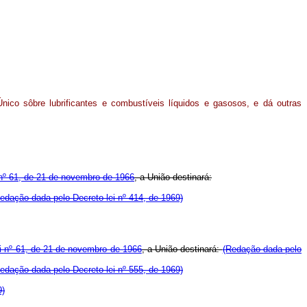
Único sôbre lubrificantes e combustíveis líquidos e gasosos, e dá outras
 nº 61, de 21 de novembro de 1966
, a União destinará:
edação dada pelo Decreto-lei nº 414, de 1969)
ei nº 61, de 21 de novembro de 1966
, a União destinará:
(Redação dada pelo
edação dada pelo Decreto-lei nº 555, de 1969)
9)