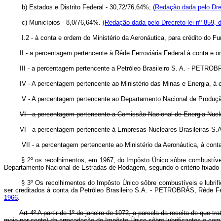
b) Estados e Distrito Federal - 30,72/76,64%;
(Redação dada pelo Drec
c) Municípios - 8,0/76,64%.
(Redação dada pelo Drecreto-lei nº 859, 
I.2 - à conta e ordem do Ministério da Aeronáutica, para crédito do Fu
II - a percentagem pertencente à Rêde Ferroviária Federal à conta e o
III - a percentagem pertencente a Petróleo Brasileiro S. A. - PETROBR
IV - A percentagem pertencente ao Ministério das Minas e Energia, à
V - A percentagem pertencente ao Departamento Nacional de Produç
VI - a percentagem pertencente a Comissão Nacional de Energia Nucl
VI - a percentagem pertencente à Empresas Nucleares Brasileiras S
VII - a percentagem pertencente ao Ministério da Aeronáutica, à cont
§ 2º os recolhimentos, em 1967, do Impôsto Único sôbre combustíveis e 
Departamento Nacional de Estradas de Rodagem, segundo o critério fixado
§ 3º Os recolhimentos do Impôsto Único sôbre combustíveis e lubrifican
ser creditados à conta da Petróleo Brasileiro S.A. - PETROBRÁS, Rêde Fe
1966
.
Art 4º A partir de 1º de janeiro de 1972, a parcela da receita de que tr
meio por cento) da arrecadação do Impôsto Único sôbre lubrificantes e combu