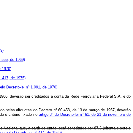
69)
º 555, de 1969)
e 1970)
1.417, de 1975)
pelo Decreto-lei nº 1.091, de 1970)
6, deverão ser creditados à conta da Rêde Ferroviária Federal S.A. e do
o pelas alíquotas do Decreto nº 60.453, de 13 de março de 1967, deverão
o o critério fixado no
artigo 3º do Decreto-lei nº 61, de 21 de novembro de
io Nacional que, a partir de então, será constituído por 87,5 (oitenta e sete e
do pelo Decreto-lei nº 414, de 1969)