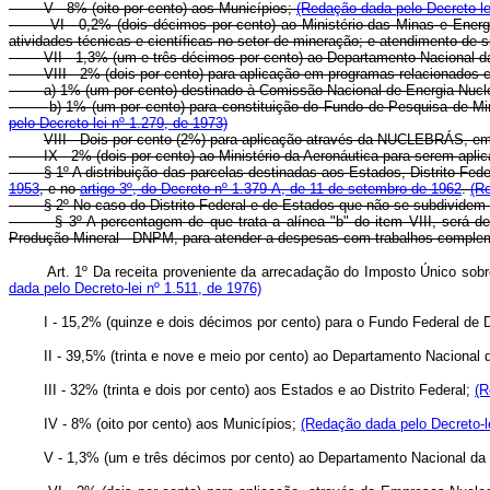
V - 8% (oito por cento) aos Municípios;
(Redação dada pelo Decreto-le
VI - 0,2% (dois décimos por cento) ao Ministério das Minas e Energ
atividades técnicas e científicas no setor de mineração; e atendimento de s
VII - 1,3% (um e três décimos por cento) ao Departamento Nacional d
VIII - 2% (dois por cento) para aplicação em programas relacionados c
a) 1% (um por cento) destinado à Comissão Nacional de Energia Nucl
b) 1% (um por cento) para constituição do Fundo de Pesquisa de Mi
pelo Decreto-lei nº 1.279, de 1973)
VIII - Dois por cento (2%) para aplicação através da NUCLEBRÁS, em
IX - 2% (dois por cento) ao Ministério da Aeronáutica para serem apl
§ 1º A distribuição das parcelas destinadas aos Estados, Distrito Fed
1953
, e no
artigo 3º, do Decreto nº 1.379-A, de 11 de setembro de 1962
.
(Re
§ 2º No caso do Distrito Federal e de Estados que não se subdivide
§ 3º A percentagem de que trata a alínea "b" do item VIII, será 
Produção Mineral - DNPM, para atender a despesas com trabalhos complem
Art. 1º Da receita proveniente da arrecadação do Imposto Único sob
dada pelo Decreto-lei nº 1.511, de 1976)
I - 15,2% (quinze e dois décimos por cento) para o Fundo Federal de 
II - 39,5% (trinta e nove e meio por cento) ao Departamento Naciona
III - 32% (trinta e dois por cento) aos Estados e ao Distrito Federal;
(R
IV - 8% (oito por cento) aos Municípios;
(Redação dada pelo Decreto-le
V - 1,3% (um e três décimos por cento) ao Departamento Nacional da 