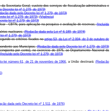
a Secretaria Geral; custeio dos serviços de fiscalização administrativa e
 Decreto-lei nº 1.279, de 1973)
dação dada pelo Decreto-lei nº 1.279, de 1973)
eto-lei nº 1.279, de 1973)
(Vigência)
creto-lei nº 1.279, de 1973)
lear - CBTN, para aplicação na pesquisa e avaliação de reservas;
(Incluída
nérios nucleares.
(Redação dada pela Lei nº 6.189, de 1974)
lei nº 1.279, de 1973)
segundo os critérios fixados no
artigo 53, da Lei nº 2.004, de 3 de outubro de
spondente aos Municípios.
(Redação dada pelo Decreto-lei nº 1.279, de 1973)
(cinqüenta por cento), no exercício de 1975, ao Departamento Nacional da
(Incluído pelo Decreto-lei nº 1.279, de 1973)
to-lei número 61, de 21 de novembro de 1966
, a União destinará:
(Redação
6)
ação dada pelo Decreto-lei nº 1.511, de 1976)