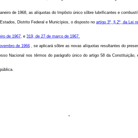
eiro de 1968, as alíquotas do Impôsto único sôbre lubrificantes e combustí
stados, Distrito Federal e Municípios, o disposto no
artigo 3º, § 2º, da Le
eiro de 1967
, e
319, de 27 de março de 1967.
 novembro de 1966
, se aplicará sôbre as novas alíquotas resultantes do presen
 Nacional nos têrmos do parágrafo único do artigo 58 da Constituição, e
ública.
*