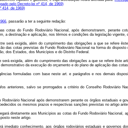
gado pelo Decreto-lei nº 414, de 1969)
º 414, de 1969)
1966
, passarão a ter a seguinte redação:
as cotas do Fundo Rodoviário Nacional, após demonstrarem, perante cot
, a destinação e aplicação, nos têrmos e condições da legislação vigente,
tre será exigida, além do cumprimento das obrigações a que se refere êste
o das cotas previstas do Fundo Rodoviário Nacional na forma do disposto na
o, dos Estados, dos Municípios e do Distrito Federal.
re será exigida, além do cumprimento das obrigações a que se refere êste art
o demonstrativo da execução do orçamento e do plano de aplicação das cotas 
ências formuladas com base neste art. e parágrafos e nos demais disposit
fos anteriores, salvo se prorrogados a critério do Conselho Rodoviário Na
Rodoviário Nacional após demonstrarem perante os órgãos estaduais e govêr
bedecidos os mesmos prazos e respectivas sanções previstas no artigo anter
rá diretamente aos Municípios as cotas do Fundo Rodoviário Nacional, após
posto neste artigo.
mediato conhecimento, aos órgãos rodoviários estaduais e governos dos Te