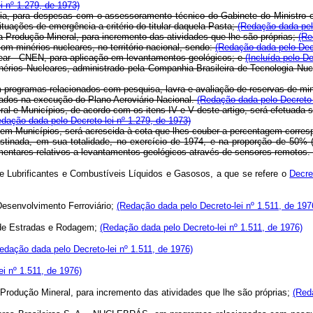
i nº 1.279, de 1973)
ia, para despesas com o assessoramento técnico do Gabinete do Ministro e d
ituações de emergência a critério do titular daquela Pasta;
(Redação dada pelo
a Produção Mineral, para incremento das atividades que lhe são próprias;
(Re
om minérios nucleares, no território nacional, sendo:
(Redação dada pelo Decr
ear - CNEN, para aplicação em levantamentos geológicos; e
(Incluída pelo De
nérios Nucleares, administrado pela Companhia Brasileira de Tecnologia Nuc
 programas relacionados com pesquisa, lavra e avaliação de reservas de mi
icados na execução do Plano Aeroviário Nacional.
(Redação dada pelo Decreto-
eral e Municípios, de acordo com os itens IV e V deste artigo, será efetuada 
dação dada pelo Decreto-lei nº 1.279, de 1973)
m em Municípios, será acrescida à cota que lhes couber a percentagem corre
destinada, em sua totalidade, no exercício de 1974, e na proporção de 50% 
entares relativos a levantamentos geológicos através de sensores remotos.
re Lubrificantes e Combustíveis Líquidos e Gasosos, a que se refere o
Decre
Desenvolvimento Ferroviário;
(Redação dada pelo Decreto-lei nº 1.511, de 197
l de Estradas e Rodagem;
(Redação dada pelo Decreto-lei nº 1.511, de 1976)
edação dada pelo Decreto-lei nº 1.511, de 1976)
i nº 1.511, de 1976)
Produção Mineral, para incremento das atividades que lhe são próprias;
(Red