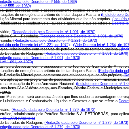
edação dada pelo Decreto-lei nº 555, de 1969)
i nº 555, de 1969)
gia, para despesas com o assessoramento técnico do Gabinete do Ministro e d
ituações de emergência a critério do titular daquela Pasta; e
(Incluído pelo De
ução Mineral para incremento das atividades que lhe são próprias.
(Incluído 
 lubrificantes e combustíveis líquidos e gasosos a que se refere o
Decreto-l
viário;
(Redação dada pelo Decreto-lei nº 1.091, de 1970)
sileiro S.A. - Petrobrás;
(Redação dada pelo Decreto-lei nº 1.091, de 1970)
, sendo:
(Redação dada pelo Decreto-lei nº 1.221, de 1972)
ncluída pelo Decreto-lei nº 1.221, de 1972)
(Vide Decreto-lei nº 1.264, de 19
, relacionados com reservas de petróleo bruto no território nacional;
(Inc
al de Estradas de Rodagem;
(Redação dada pelo Decreto-lei nº 1.091, de 1970)
edação dada pelo Decreto-lei nº 1.091, de 1970)
i nº 1.091, de 1970)
ias, para despesas com o assessoramento técnico do Gabinete do Ministro e d
ituações de emergência a critério do titular daquela Pasta;
(Redação dada pelo
de Produção Mineral para incremento das atividades que lhe são próprias;
(Re
para aplicação em programas de pesquisas relacionadas com minerais radioa
dos na execução do Plano Aeroviário Nacional.
(Incluído pelo Decreto-lei nº 1.
 itens IV e V dêste artigo, aos Estados, Distrito Federal e Municípios ser
e 1962.
 Municípios, será acrescida à cota que lhes couber a percentagem corres
re Lubrificantes e Combustíveis Líquidos e Gasosos a que se refere o
Decre
viário;
(Redação dada pelo Decreto-lei nº 1.279, de 1973)
 Petróleo, administrado pela Petróleo Brasileiro S.A. PETROBRÁS, para apl
, de 1973)
(Vigência)
al de Estradas de Rodagem;
(Redação dada pelo Decreto-lei nº 1.279, de 1973)
edação dada pelo Decreto-lei nº 1.279, de 1973)