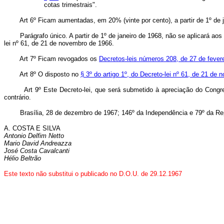
cotas trimestrais".
Art 6º Ficam aumentadas, em 20% (vinte por cento), a partir de 1º de jan
Parágrafo único. A partir de 1º de janeiro de 1968, não se aplicará aos E
lei nº 61, de 21 de novembro de 1966.
Art 7º Ficam revogados os
Decretos-leis números 208, de 27 de fever
Art 8º O disposto no
§ 3º do artigo 1º, do Decreto-lei nº 61, de 21 de
Art 9º Este Decreto-lei, que será submetido à apreciação do Congresso
contrário.
Brasília, 28 de dezembro de 1967; 146º da Independência e 79º da Rep
A. COSTA E SILVA
Antonio Delfim Netto
Mario David Andreazza
José Costa Cavalcanti
Hélio Beltrão
Este texto não substitui o publicado no D.O.U. de 29.12.1967