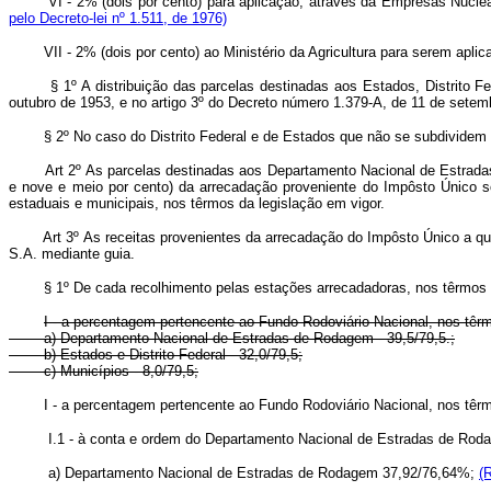
VI - 2% (dois por cento) para aplicação, através da Empresas Nucl
pelo Decreto-lei nº 1.511, de 1976)
VII - 2% (dois por cento) ao Ministério da Agricultura para serem apl
§ 1º A distribuição das parcelas destinadas aos Estados, Distrito F
outubro de 1953, e no artigo 3º do Decreto número 1.379-A, de 11 de sete
§ 2º No caso do Distrito Federal e de Estados que não se subdivide
Art 2º As parcelas destinadas aos Departamento Nacional de Estradas de R
e nove e meio por cento) da arrecadação proveniente do Impôsto Único sôb
estaduais e municipais, nos têrmos da legislação em vigor.
Art 3º As receitas provenientes da arrecadação do Impôsto Único a que se
S.A. mediante guia.
§ 1º De cada recolhimento pelas estações arrecadadoras, nos têrmos dês
I - a percentagem pertencente ao Fundo Rodoviário Nacional, nos têrm
a) Departamento Nacional de Estradas de Rodagem - 39,5/79,5.;
b) Estados e Distrito Federal - 32,0/79,5;
c) Municípios - 8,0/79,5;
I - a percentagem pertencente ao Fundo Rodoviário Nacional, nos têrmo
I.1 - à conta e ordem do Departamento Nacional de Estradas de Rodag
a) Departamento Nacional de Estradas de Rodagem 37,92/76,64%;
(