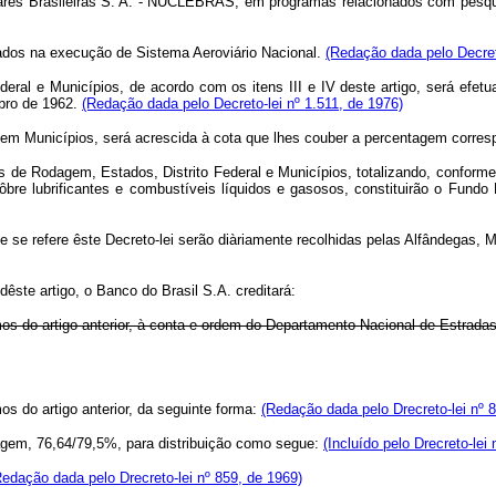
eares Brasileiras S. A. - NUCLEBRÁS, em programas relacionados com pesqui
icados na execução de Sistema Aeroviário Nacional.
(Redação dada pelo Decreto
ederal e Municípios, de acordo com os itens III e IV deste artigo, será efet
mbro de 1962.
(Redação dada pelo Decreto-lei nº 1.511, de 1976)
m em Municípios, será acrescida à cota que lhes couber a percentagem corre
odagem, Estados, Distrito Federal e Municípios, totalizando, conforme disp
re lubrificantes e combustíveis líquidos e gasosos, constituirão o Fundo 
 refere êste Decreto-lei serão diàriamente recolhidas pelas Alfândegas, M
te artigo, o Banco do Brasil S.A. creditará:
os do artigo anterior, à conta e ordem do Departamento Nacional de Estradas
s do artigo anterior, da seguinte forma:
(Redação dada pelo Drecreto-lei nº 
em, 76,64/79,5%, para distribuição como segue:
(Incluído pelo Drecreto-lei
Redação dada pelo Drecreto-lei nº 859, de 1969)