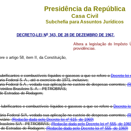
Presidência da República
Casa Civil
Subchefia para Assuntos Jurídicos
o
DECRETO-LEI N
343, DE 28 DE DEZEMBRO DE 1967.
Altera a legislação do Impôsto 
providências.
re o artigo 58, item II, da Constituição,
ubrificantes e combustíveis líquidos e gasosos a que se refere o
Decreto-lei
 Federal S. A., até o exercício de 1971, inclusive;
iária Federal S.A., vedada sua aplicação no custeio de despesas correntes;
(R
etróleo Brasileiro S. A. - PETROBRÁS;
 de Estradas de Rodagem;
 lubrificantes e combustíveis líquidos e gasosos a que se refere o
Decreto-l
viária Federal S/A, vedada sua aplicação no custeio de despesas correntes;
(R
viário.
(Redação dada pelo Decreto-lei nº 615, de 1969)
eo Brasileiro S/A - PETROBRÁS;
(Redação dada pelo Decreto-lei nº 555, de 196
nal de Estradas de Rodagem;
(Redação dada pelo Decreto-lei nº 555, de 1969)