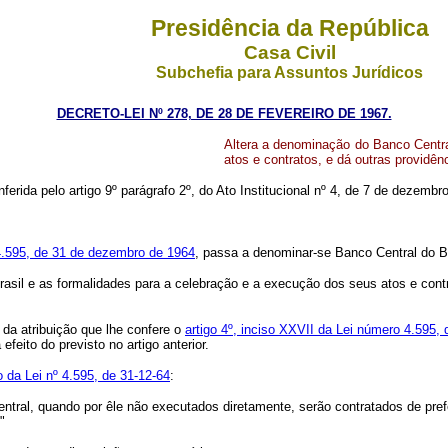
Presidência da República
Casa Civil
Subchefia para Assuntos Jurídicos
DECRETO-LEI Nº 278, DE 28 DE FEVEREIRO DE 1967.
Altera a denominação do Banco Centra
atos e contratos, e dá outras providên
nferida pelo artigo 9º parágrafo 2º, do Ato Institucional nº 4, de 7 de dezembr
4.595, de 31 de dezembro de 1964
, passa a denominar-se Banco Central do B
l e as formalidades para a celebração e a execução dos seus atos e contrato
a atribuição que lhe confere o
artigo 4º, inciso XXVII da Lei número 4.595
feito do previsto no artigo anterior.
o da Lei nº 4.595, de 31-12-64
:
ntral, quando por êle não executados diretamente, serão contratados de pre
"