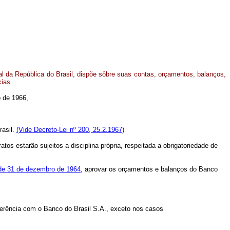
l da República do Brasil, dispõe sôbre suas contas, orçamentos, balanços,
cias.
o de 1966,
rasil.
(Vide Decreto-Lei nº 200, 25.2.1967)
s estarão sujeitos a disciplina própria, respeitada a obrigatoriedade de
, de 31 de dezembro de 1964
, aprovar os orçamentos e balanços do Banco
ferência com o Banco do Brasil S.A., exceto nos casos