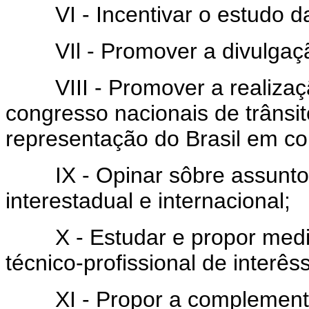
VI - Incentivar o estudo das
VIl - Promover a divulgação 
VIII - Promover a realização
congresso nacionais de trâns
representação do Brasil em co
IX - Opinar sôbre assuntos 
interestadual e internacional;
X - Estudar e propor medid
técnico-profissional de interêss
XI - Propor a complementaçã