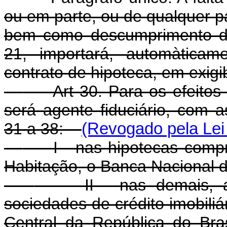
ou em parte, ou de qualquer pa
bem como descumprimento da
21, importará, automàticam
contrato de hipoteca, em exigib
Art 30. Para os efeitos d
será agente fiduciário, com 
31 a 38:
(Revogado pela Lei 
I - nas hipotecas compre
Habitação, o Banca Nacional 
II - nas demais, as in
sociedades de crédito imobiliá
Central da República do Bra