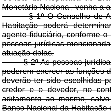
Monetário Nacional, venha a au
§ 1º O Conselho de Adm
Habitação poderá determina
agente fiduciário, conforme o 
pessoas jurídicas mencionadas 
atuação delas.
§ 2º As pessoas jurídicas 
poderem exercer as funções de 
deverão ter sido escolhidas 
credor e o devedor, no cont
aditamento ao mesmo, salvo
Banco Nacional da Habitação o