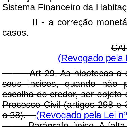
Sistema Financeiro da Habitaç
II - a correção monetár
casos.
CAP
(Revogado pela L
Art 29. As hipotecas a 
seus incisos, quando não 
escolha do credor, ser objet
Processo Civil (artigos 298 e 
a 38).
(Revogado pela Lei nº
Parágrafo único. A falta 