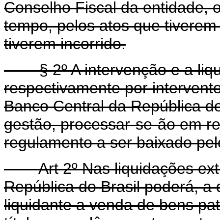
Conselho Fiscal da entidade, 
tempo, pelos atos que tivere
tiverem incorrido.
§ 2º A intervenção e a liqu
respectivamente por intervent
Banco Central da República do
gestão, processar-se-ão em re
regulamento a ser baixado pel
Art 2º Nas liquidações extr
República do Brasil poderá, a
liquidante a venda de bens pat