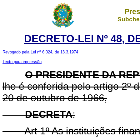
Pres
Subchef
DECRETO-LEI Nº 48, D
Revogado pela Lei nº 6.024, de 13.3.1974
Texto para impressão
O PRESIDENTE DA RE
lhe é conferida pelo artigo 2
20 de outubro de 1966,
DECRETA
:
Art
1º As instituições fina