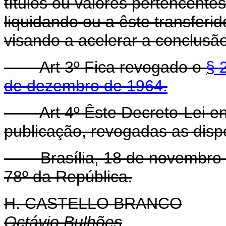
títulos ou valôres pertencente
liquidando ou a êste transferi
visando a acelerar a conclusão
Art 3º Fica revogado o
§ 
de dezembro de 1964.
Art 4º Êste Decreto-Lei ent
publicação, revogadas as disp
Brasília, 18 de novembro 
78º da República.
H. CASTELLO BRANCO
Octávio Bulhões