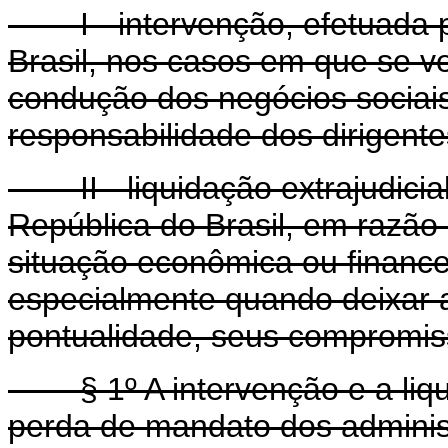
I - intervenção, efetuada 
Brasil, nos casos em que se v
condução dos negócios sociais,
responsabilidade dos dirigent
II - liquidação extrajudicia
República do Brasil, em razã
situação econômica ou finance
especialmente quando deixar a 
pontualidade, seus compromis
§ 1º A intervenção e a liqu
perda de mandato dos admini