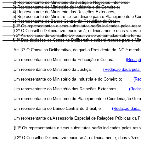
2) Representante do Ministério da Justiça e Negócios Interiores;
3) Representante do Ministério da Indústria e do Comércio;
4) Representante do Ministério das Relações Exteriores;
5) Representante do Ministro Extraordinário para o Planejamento e C
6) Representante de Banco Central da República do Brasil.
§ 1º Os representantes e seus substitutos serão indicados pelos respec
§ 2º O Conselho Deliberativo reunir-se-á, ordinariamente duas vêzes p
§ 3º As decisões do Conselho Deliberativo serão tomadas sob a forma d
§ 4º Das decisões do Conselho Deliberativo caberá recurso para o Mini
Art. 7º O Conselho Deliberativo, do qual o Presidente do INC é m
Um representante do Ministério da Educação e Cultura;
(Redação
Um representante do Ministério da Justiça;
(Redação dada pela L
Um representante do Ministério da Industria e do Comércio;
(Red
Um representante do Ministério das Relações Exteriores;
(Redaç
Um representante do Ministério do Planejamento e Coordenação
Um representante do Banco Central do Brasil; e
(Redação dada p
Um representante da Assessoria Especial de Relações Públicas 
§ 1º Os representantes e seus substitutos serão indicados pelos 
§ 2º O Conselho Deliberativo reunir-se-á, ordinàriamente, duas 