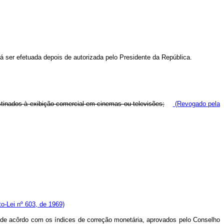
á ser efetuada depois de autorizada pelo Presidente da República.
destinados à exibição comercial em cinemas ou televisões;
(Revogado pela
to-Lei nº 603, de 1969)
o, de acôrdo com os índices de correção monetária, aprovados pelo Conselho