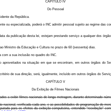
CAPÍTULO IV
Do Pessoal
idente da República.
nte ou especializada, poderá o INC admitir pessoal sujeito ao regime das c
 data da publicação desta lei, estejam prestando serviço a qualquer dos órg
o Ministro da Educação e Cultura no prazo de 60 (sessenta) dias.
 com a sua inclusão no quadro do INC.
aproveitados na situação em que se encontram, em outros órgãos do Serviç
io de sua direção, será, igualmente, incluído em outros órgãos do Serviço 
CAPÍTULO V
Da Exibição de Filmes Nacionais
igados a exibir filmes nacionais de longa metragem, durante determinado núme
acional, verificada cada ano, e as possibilidades de programação do merc
da para os efeitos da exibição compulsória, entendido "reexibição" como