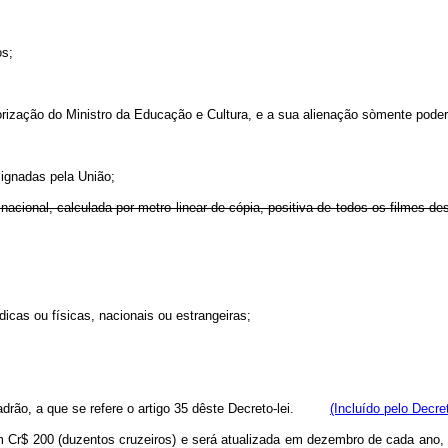
os;
orização do Ministro da Educação e Cultura, e a sua alienação sòmente poder
ignadas pela União;
 nacional, calculada por metro linear de cópia, positiva de todos os filmes 
as ou físicas, nacionais ou estrangeiras;
adrão, a que se refere o artigo 35 dêste Decreto-lei.
(Incluído pelo Decre
da em Cr$ 200 (duzentos cruzeiros) e será atualizada em dezembro de cada an