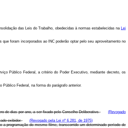
onsolidação das Leis do Trabalho, obedecidas à normas estabelecidas na
Lei
ãos que foram incorporados ao INC poderão optar pelo seu aproveitamento no
o Público Federal, a critério do Poder Executivo, mediante decreto, os
Público Federal, na forma do parágrafo anterior.
ro de dias por ano, a ser fixado pelo Conselho Deliberativo.
(Revogado
ado exibidor.
(Revogado pela Lei nº 6.281, de 1975)
 a programação do mesmo filme, transcorrido um determinado período de