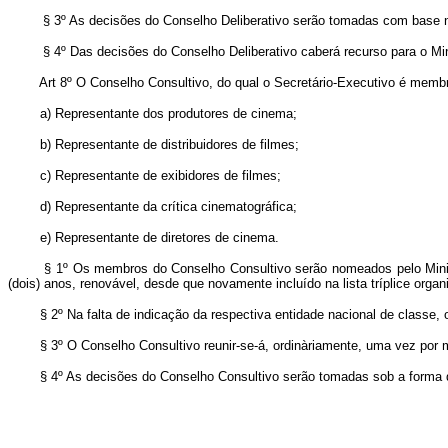
§ 3º As decisões do Conselho Deliberativo serão tomadas com bas
§ 4º Das decisões do Conselho Deliberativo caberá recurso para 
Art 8º O Conselho Consultivo, do qual o Secretário-Executivo é memb
a) Representante dos produtores de cinema;
b) Representante de distribuidores de filmes;
c) Representante de exibidores de filmes;
d) Representante da crítica cinematográfica;
e) Representante de diretores de cinema.
§ 1º Os membros do Conselho Consultivo serão nomeados pelo Ministro d
(dois) anos, renovável, desde que novamente incluído na lista tríplice orga
§ 2º Na falta de indicação da respectiva entidade nacional de classe, o 
§ 3º O Conselho Consultivo reunir-se-á, ordinàriamente, uma vez por 
§ 4º As decisões do Conselho Consultivo serão tomadas sob a forma de