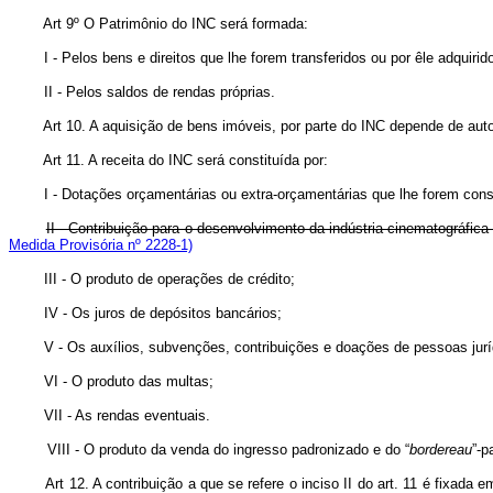
Art 9º O Patrimônio do INC será formada:
I - Pelos bens e direitos que lhe forem transferidos ou por êle adquirid
II - Pelos saldos de rendas próprias.
Art 10. A aquisição de bens imóveis, por parte do INC depende de aut
Art 11. A receita do INC será constituída por:
I - Dotações orçamentárias ou extra-orçamentárias que lhe forem cons
II - Contribuição para o desenvolvimento da indústria cinematográfica
Medida Provisória nº 2228-1)
III - O produto de operações de crédito;
IV - Os juros de depósitos bancários;
V - Os auxílios, subvenções, contribuições e doações de pessoas jurídic
VI - O produto das multas;
VII - As rendas eventuais.
VIII - O produto da venda do ingresso padronizado e do “
bordereau
”-p
Art 12. A contribuição a que se refere o inciso II do art. 11 é fixa