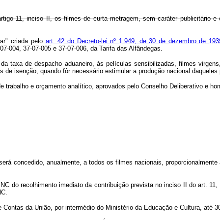
tigo 11, inciso II, os filmes de curta metragem, sem caráter publicitário e
ar" criada pelo
art. 42 do Decreto-lei nº 1.949, de 30 de dezembro de 193
07-004, 37-07-005 e 37-07-006, da Tarifa das Alfândegas.
xa de despacho aduaneiro, às películas sensibilizadas, filmes virgens, 
s de isenção, quando fôr necessário estimular a produção nacional daqueles 
e trabalho e orçamento analítico, aprovados pelo Conselho Deliberativo e ho
será concedido, anualmente, a todos os filmes nacionais, proporcionalmente 
o recolhimento imediato da contribuição prevista no inciso II do art. 11, f
NC.
 Contas da União, por intermédio do Ministério da Educação e Cultura, até 30