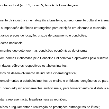
árias total (art. 31, inciso V, letra A da Constituição).
to da indústria cinematográfica brasileira, ao seu fomento cultural e à sua
 importação de filmes estrangeiros para exibição em cinemas e televisão;
 fixando preços de locação, prazos de pagamento e condições;
doras nacionais;
lamentos que deteriorem as condições econômicas do cinema;
m normas elaboradas pelo Conselho Deliberativo e aprovadas pelo Ministro 
 dados sôbre os respectivos estabeleciinantos;
tos de desenvolvimento da indústria cinematográfica;
ra fornecimentos a estabelecimentos de ensino e entidades congêneres ou para 
, bem como adquirir equipamentos audiovisuais, para fornecimento ou distri
ar a representação brasileira nessas reuniões;
es e regulamentar a realização de produções estrangeiras no Brasil;