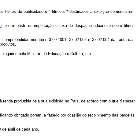
 os filmes de publicidade e " filmlets " destinados à exibição comercial em
9
, e o impôsto de importação e taxa de despacho aduaneiro sôbre filmes
compreendidas nos itens 37-02-001, 37-02-003 e 37-02-004 da Tarifa das
produtos.
mologados pelo Ministro da Educação e Cultura, em:
à renda produzida pela sua exibição no País, de acôrdo com o que dispuser
icando obrigado porém, a fazê-lo por ocasião do recolhimento das parcelas
 de abril de cada ano.