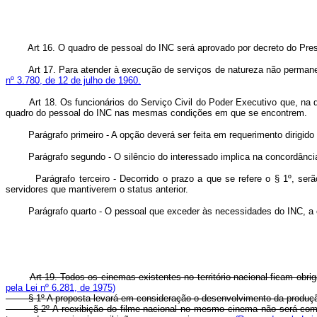
Art 16. O quadro de pessoal do INC será aprovado por decreto do Pres
Art 17. Para atender à execução de serviços de natureza não permane
nº 3.780, de 12 de julho de 1960.
Art 18. Os funcionários do Serviço Civil do Poder Executivo que, na
quadro do pessoal do INC nas mesmas condições em que se encontrem.
Parágrafo primeiro - A opção deverá ser feita em requerimento dirigido a
Parágrafo segundo - O silêncio do interessado implica na concordância
Parágrafo terceiro - Decorrido o prazo a que se refere o § 1º, serão 
servidores que mantiverem o status anterior.
Parágrafo quarto - O pessoal que exceder às necessidades do INC, a critér
Art 19. Todos os cinemas existentes no território nacional ficam obr
pela Lei nº 6.281, de 1975)
§ 1º A proposta levará em consideração o desenvolvimento da produção n
§ 2º A reexibição do filme nacional no mesmo cinema não será computa