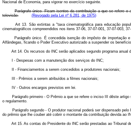
Nacional de Economia, para vigorar no exercício seguinte.
Parágrafo único. Ficam isentos da contribuição a que se refere o ar
televisão.
(Revogado pela Lei nº 6.281, de 1975)
Art 13. São extintas a "taxa cinematográfica para educação popul
cinematográficos compreendidos nos itens 37-06, 37-07-001, 37-07-003, 37-
Parágrafo único. É concedida isenção do impôsto de importação e da ta
Alfândegas, ficando o Poder Executivo autorizado a suspender os benefício
Art 14. Os recursos do INC serão aplicados segundo programa anual d
I - Despesas com a manutenção dos serviços do INC;
II - Financiamentos a serem concedidos a produtores nacionais;
III - Prêmios a serem atribuídos a filmes nacionais;
IV - Outros encargos previstos em lei.
Parágrafo primeiro - O Prêmio a que se refere o inciso III dêste artigo 
o regulamento.
Parágrafo segundo - O produtor nacional poderá ser dispensado pelo INC d
do prêmio que lhe couber até cobrir o montante da contribuição devida ao I
Art 15. As contas do Presidente do INC serão prestadas ao Tribunal de