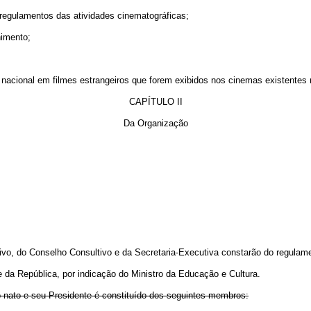
 regulamentos das atividades cinematográficas;
imento;
a nacional em filmes estrangeiros que forem exibidos nos cinemas existente
CAPÍTULO II
Da Organização
o, do Conselho Consultivo e da Secretaria-Executiva constarão do regulame
e da República, por indicação do Ministro da Educação e Cultura.
o nato e seu Presidente é constituído dos seguintes membros: