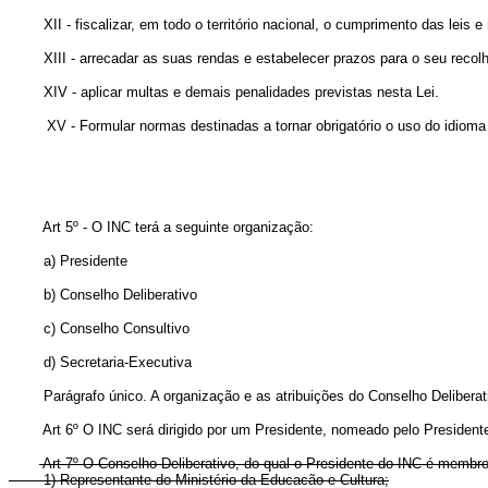
XII - fiscalizar, em todo o território nacional, o cumprimento das leis e
XIII - arrecadar as suas rendas e estabelecer prazos para o seu recolh
XIV - aplicar multas e demais penalidades previstas nesta Lei.
XV - Formular normas destinadas a tornar obrigatório o uso do idiom
Art 5º - O INC terá a seguinte organização:
a) Presidente
b) Conselho Deliberativo
c) Conselho Consultivo
d) Secretaria-Executiva
Parágrafo único. A organização e as atribuições do Conselho Deliberativ
Art 6º O INC será dirigido por um Presidente, nomeado pelo President
Art 7º O Conselho Deliberativo, do qual o Presidente do INC é membr
1) Representante do Ministério da Educacão e Cultura;