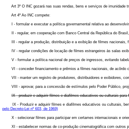
Art 3º O INC gozará nas suas rendas, bens e serviços de imunidade tribut
Art 4º Ao INC compete:
I - formular e executar a política governamental relativa ao desenvolvimen
II - regular, em cooperação com Banco Central da República do Brasil, a
III - regular a produção, distribuição e a exibição de filmes nacionais,
IV - regular condições de locação de filmes estrangeiros às salas exibi
V - formular a política nacional de preços de ingressos, evitando tabe
VI - conceder financiamento e prêmios a filmes nacionais, de acôrdo co
VII - manter um registro de produtores, distribuidores e exibidores, com
VIII - aprovar, para a concessão de estímulos pelo Poder Público, proje
IX - produzir e adquirir filmes e diafilmes educativos ou culturais pa
IX - Produzir e adquirir filmes e diafilmes educativos ou culturais
pelo Decreto-Lei nº 603, de 1969)
X - selecionar filmes para participar em certames internacionais e orient
XI - estabelecer normas de co-produção cinematográfica com outros país