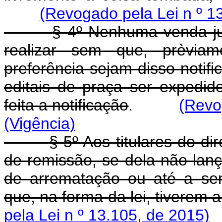
(Revogado pela Lei n º 1
§ 4º Nenhuma venda ju
realizar sem que, prèviame
preferência sejam disso notif
editais de praça ser expedid
feita a notificação
.
(Revo
(Vigência)
§ 5º Aos titulares do dir
de remissão, se dela não lan
de arrematação ou até a se
que, na forma da lei, tiverem 
pela Lei n º 13.105, de 2015)