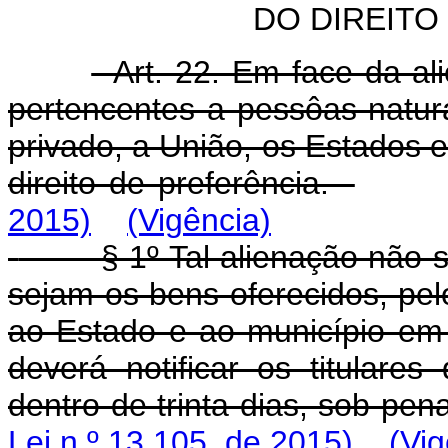
DO DIREITO
Art. 22. Em face da a
pertencentes a pessôas natura
privado, a União, os Estados e
direito de preferência.
2015)
(Vigência)
§ 1º Tal alienação não 
sejam os bens oferecidos, p
ao Estado e ao município em 
deverá notificar os titulares
dentro de trinta dias, sob pe
Lei n º 13.105, de 2015)
(Vig