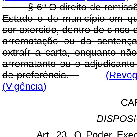
§ 6º O direito de remis
Estado e do município em q
ser exercido, dentro de cinco d
arrematação ou da sentença
extraír a carta, enquanto nã
arrematante ou o adjudicante f
de preferência.
(Revog
(Vigência)
CA
DISPOS
Art. 23. O Poder Exec