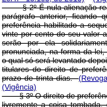
§ 2º É nula alienação r
parágrafo anterior, ficando q
preferência habilitado a sequ
vinte por cento do seu valor 
serão por ela solidariamen
pronunciada, na forma da lei,
o qual só será levantado depo
titulares do direito de prefer
prazo de trinta dias.
(Revoga
(Vigência)
§ 3º O direito de preferên
livremente a coisa tombada,