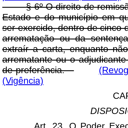
§ 6º O direito de remis
Estado e do município em q
ser exercido, dentro de cinco d
arrematação ou da sentença
extraír a carta, enquanto nã
arrematante ou o adjudicante f
de preferência.
(Revog
(Vigência)
CA
DISPOS
Art. 23. O Poder Exec