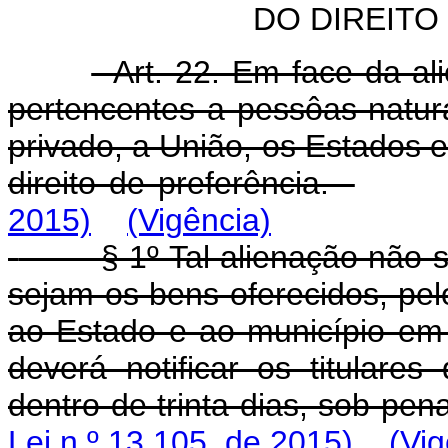
DO DIREITO
Art. 22. Em face da a
pertencentes a pessôas natura
privado, a União, os Estados e
direito de preferência.
2015)
(Vigência)
§ 1º Tal alienação não 
sejam os bens oferecidos, p
ao Estado e ao município em 
deverá notificar os titulares
dentro de trinta dias, sob pe
Lei n º 13.105, de 2015)
(Vig