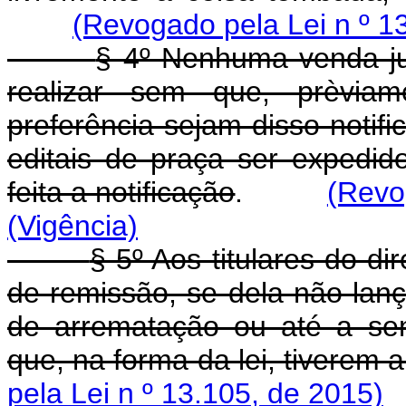
(Revogado pela Lei n º 1
§ 4º Nenhuma venda ju
realizar sem que, prèviame
preferência sejam disso notif
editais de praça ser expedid
feita a notificação
.
(Revo
(Vigência)
§ 5º Aos titulares do dir
de remissão, se dela não lan
de arrematação ou até a se
que, na forma da lei, tiverem 
pela Lei n º 13.105, de 2015)