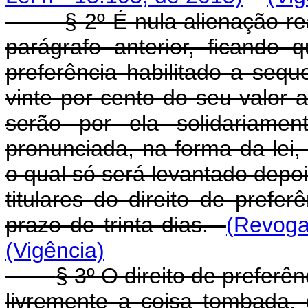
§ 2º É nula alienação r
parágrafo anterior, ficando q
preferência habilitado a sequ
vinte por cento do seu valor 
serão por ela solidariamen
pronunciada, na forma da lei,
o qual só será levantado depo
titulares do direito de prefer
prazo de trinta dias.
(Revoga
(Vigência)
§ 3º O direito de preferên
livremente a coisa tombada,