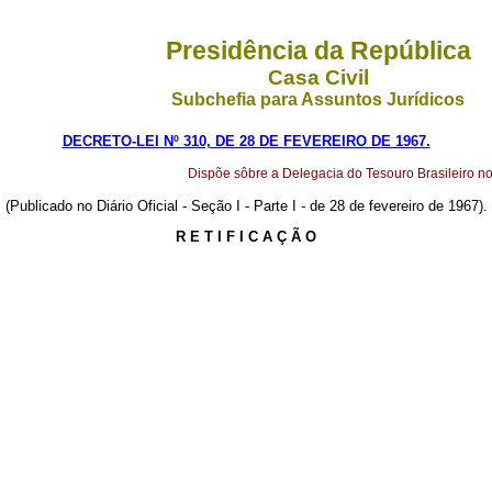
Presidência da República
Casa Civil
Subchefia para Assuntos Jurídicos
DECRETO-LEI Nº 310, DE 28 DE FEVEREIRO DE 1967.
Dispõe sôbre a Delegacia do Tesouro Brasileiro no 
(Publicado no Diário Oficial - Seção I - Parte I - de 28 de fevereiro de 1967).
R E T I F I C A Ç Ã O