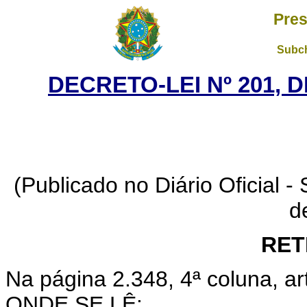
Pres
Subch
DECRETO-LEI Nº 201, D
(Publicado no Diário Oficial - 
d
RET
Na página 2.348, 4ª coluna, art
ONDE SE LÊ: