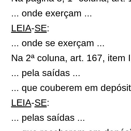
... onde exerçam ...
LEIA
-
SE
:
... onde se exerçam ...
Na 2ª coluna, art. 167, item I
... pela saídas ...
... que couberem em depósit
LEIA
-
SE
:
... pelas saídas ...