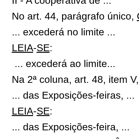
II - A cooperativa de ...
No art. 44, parágrafo único,
... excederá no limite ...
LEIA
-
SE
:
... excederá ao limite...
Na 2ª coluna, art. 48, item V
... das Exposições-feiras, ...
LEIA
-
SE
:
... das Exposições-feira, ...