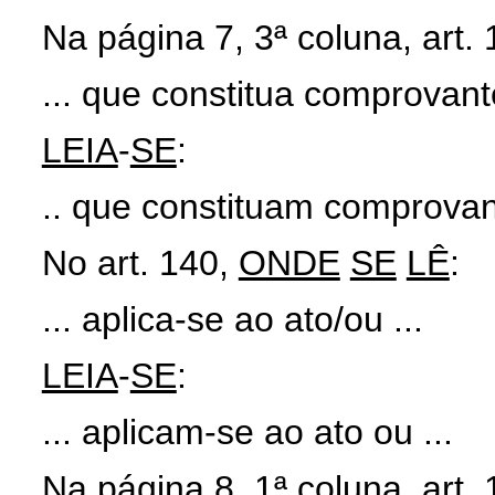
Na página 7, 3ª coluna, art. 
... que constitua comprovante
LEIA
-
SE
:
.. que constituam comprovant
No art. 140,
ONDE
SE
LÊ
:
... aplica-se ao ato/ou ...
LEIA
-
SE
:
... aplicam-se ao ato ou ...
Na página 8, 1ª coluna, art.