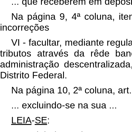
... que receberem em depósi
Na página 9, 4ª coluna, ite
incorreções
VI - facultar, mediante regu
tributos através da rêde ba
administração descentralizad
Distrito Federal.
Na página 10, 2ª coluna, art
... excluindo-se na sua ...
LEIA
-
SE
: