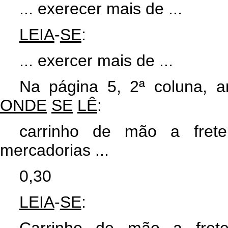
... exerecer mais de ...
LEIA
-
SE
:
... exercer mais de ...
Na página 5, 2ª coluna, ar
ONDE
SE
LÊ
:
carrinho de mão a fret
mercadorias ...
0,30
LEIA
-
SE
: