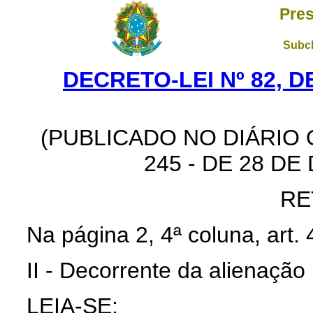
Pres
Subch
DECRETO-LEI Nº 82, D
(PUBLICADO NO
DIÁRIO
245 - DE 28 DE
RE
Na página 2, 4ª coluna, art. 4
II - Decorrente da alienação .
LEIA
-
SE
: