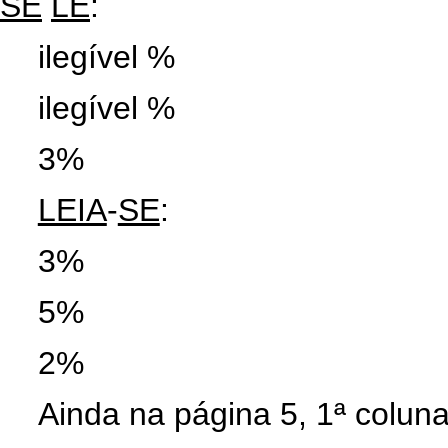
SE
LÊ
:
ilegível %
ilegível %
3%
LEIA
-
SE
:
3%
5%
2%
Ainda na página 5, 1ª coluna