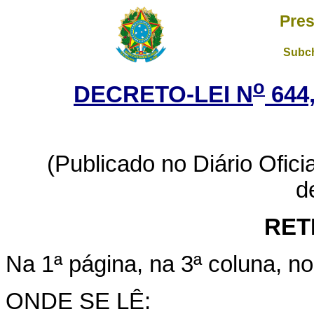
Pres
Subch
o
DECRETO-LEI N
644
(Publicado no Diário Oficia
d
RET
Na 1ª página, na 3ª coluna, no
ONDE SE LÊ: