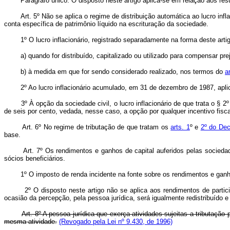
Parágrafo único. O disposto neste artigo aplica-se em relação aos result
Art. 5º Não se aplica o regime de distribuição automática ao lucro infl
conta específica de patrimônio líquido na escrituração da sociedade.
1º O lucro inflacionário, registrado separadamente na forma deste artigo,
a) quando for distribuído, capitalizado ou utilizado para compensar pre
b) à medida em que for sendo considerado realizado, nos termos do
a
2º Ao lucro inflacionário acumulado, em 31 de dezembro de 1987, aplic
3º À opção da sociedade civil, o lucro inflacionário de que trata o § 2º 
de seis por cento, vedada, nesse caso, a opção por qualquer incentivo fisca
Art. 6º No regime de tributação de que tratam os
arts. 1
º e
2º do Dec
base.
Art. 7º Os rendimentos e ganhos de capital auferidos pelas sociedade
sócios beneficiários.
1º O imposto de renda incidente na fonte sobre os rendimentos e ganhos 
2º O disposto neste artigo não se aplica aos rendimentos de participaçõ
ocasião da percepção, pela pessoa jurídica, será igualmente redistribuído e
Art. 8º A pessoa jurídica que exerça atividades sujeitas a tributação
mesma atividade.
(Revogado pela Lei nº 9.430, de 1996)