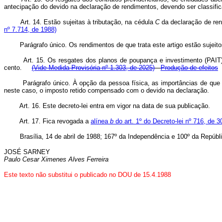
antecipação do devido na declaração de rendimentos, devendo ser classifi
Art. 14. Estão sujeitas à tributação, na cédula
C
da declaração de ren
nº 7.714, de 1988)
Parágrafo único. Os rendimentos de que trata este artigo estão sujeitos 
Art. 15. Os resgates dos planos de poupança e investimento (PAIT
cento.
(Vide Medida Provisória nº 1.303, de 2025)
Produção de efeitos
Parágrafo único. À opção da pessoa física, as importâncias de que trat
neste caso, o imposto retido compensado com o devido na declaração.
Art. 16. Este decreto-lei entra em vigor na data de sua publicação.
Art. 17. Fica revogada a
alínea
b
do art. 1º do Decreto-lei nº 716, de 3
Brasília, 14 de abril de 1988; 167º da Independência e 100º da Repúbli
JOSÉ SARNEY
Paulo Cesar Ximenes Alves Ferreira
Este texto não substitui o publicado no DOU de 15.4.1988