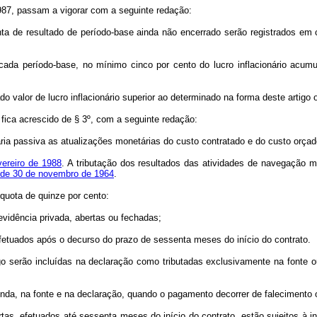
 1987, passam a vigorar com a seguinte redação:
a de resultado de período-base ainda não encerrado serão registrados em co
 cada período-base, no mínimo cinco por cento do lucro inflacionário acumu
do valor de lucro inflacionário superior ao determinado na forma deste artigo o
 fica acrescido de § 3º, com a seguinte redação:
ria passiva as atualizações monetárias do custo contratado e do custo orçado
evereiro de 1988
. A tributação dos resultados das atividades de navegação 
6, de 30 de novembro de 1964
.
quota de quinze por cento:
vidência privada, abertas ou fechadas;
etuados após o decurso do prazo de sessenta meses do início do contrato.
serão incluídas na declaração como tributadas exclusivamente na fonte ou
 na fonte e na declaração, quando o pagamento decorrer de falecimento ou
, efetuados até sessenta meses do início do contrato, estão sujeitos à inc