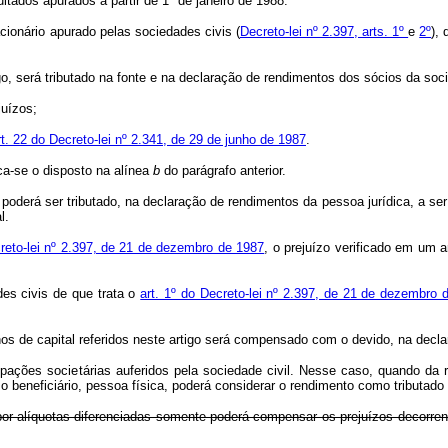
ados apurados a partir de 1º de janeiro de 1988.
acionário apurado pelas sociedades civis (
Decreto-lei nº 2.397, arts. 1º
e
2º
),
 será tributado na fonte e na declaração de rendimentos dos sócios da socie
juízos;
rt. 22 do Decreto-lei nº 2.341, de 29 de junho de 1987
.
a-se o disposto na alínea
b
do parágrafo anterior.
poderá ser tributado, na declaração de rendimentos da pessoa jurídica, a ser
l.
reto-lei nº 2.397, de 21 de dezembro de 1987
, o prejuízo verificado em um a
s civis de que trata o
art. 1º do Decreto-lei nº 2.397, de 21 de dezembro 
de capital referidos neste artigo será compensado com o devido, na declara
es societárias auferidos pela sociedade civil. Nesse caso, quando da redi
 o beneficiário, pessoa física, poderá considerar o rendimento como tributado
 por alíquotas diferenciadas somente poderá compensar os prejuízos decorrent