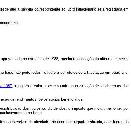
 desde que a parcela correspondente ao lucro inflacionário seja registrada em
dade civil:
 apresentada no exercício de 1988, mediante aplicação da alíquota especial
no-base não pode reduzir o lucro a ser oferecido à tributação em outro ano-
de 1987
, integram o valor a ser tributado na declaração de rendimentos dos
ção de rendimentos, pelos sócios beneficiários.
stribuicão dos lucros ou dividendos, o imposto que incidiu na fonte, por
 exclusivamente na fonte.
es do exercício de atividade tributada por alíquota reduzida, com lucros da