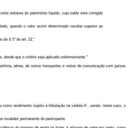
nta redutora do patrimônio líquido, cujo saldo será corrigido
lado, quando o valor assim determinado resultar superior ao
u do § 1º do art. 22."
, desde que o critério seja aplicado uniformemente."
marítima, aérea, de outros transportes e meios de comunicação com países
 como rendimento sujeito à tributação na cédula
H
, sendo, neste caso, o
 invalidez permanente do participante.
idência do imposto de renda na fonte, à alíquota de vinte por cento, como