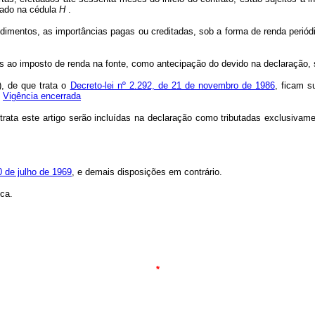
cado na cédula
H
.
dimentos, as importâncias pagas ou creditadas, sob a forma de renda periódi
ao imposto de renda na fonte, como antecipação do devido na declaração, se
), de que trata o
Decreto-lei nº 2.292, de 21 de novembro de 1986
, ficam s
Vigência encerrada
a este artigo serão incluídas na declaração como tributadas exclusivamen
0 de julho de 1969
, e demais disposições em contrário.
ca.
*