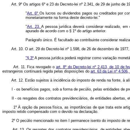
Art. 9º Os artigos 6º e 23 do Decreto-lei nº 2.341, de 29 de junho de
"
Art. 6º
Os lucros ou dividendos pagos ou creditados por cont
monetariamente na forma deste decreto-lei."
"
Art. 23.
A pessoa jurídica deverá considerar realizado, em
apurado de acordo com o § 1º do artigo anterior.
Parágrafo único. É facultado ao contribuinte considerar realiza
Art. 10. O art. 29 do Decreto-lei nº 1.598, de 26 de dezembro de 1977,
"§ 3º
A pessoa jurídica poderá registrar como variação monetá
Art. 11. Fica revogado o
art. 8º do Decreto-lei nº 2.413, de 10 de f
estrangeiros continuará regida pelas disposições do
art. 63 da Lei nº 4.50
Art. 12. Estão sujeitos à incidência do imposto de renda na fonte, à alí
I - os benefícios pagos, sob a forma de pecúlio, pelas entidades de pre
II - os resgates dos contratos previdenciários, de entidades abertas, ef
1º À opção da pessoa física, as importâncias de que trata este artigo 
imposto retido compensado com o devido na declaração.
2º O pecúlio mencionado no item I permanece isento do imposto de renda,
Art. 13. Os resgates dos contratos previdenciários, de entidades abertas