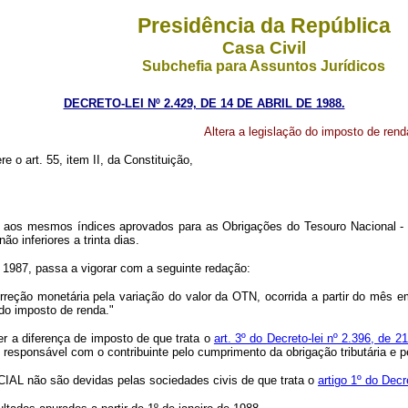
Presidência da República
Casa Civil
Subchefia para Assuntos Jurídicos
DECRETO-LEI Nº 2.429, DE 14 DE ABRIL DE 1988.
Altera a legislação do imposto de rend
re o art. 55, item II, da Constituição,
aos mesmos índices aprovados para as Obrigações do Tesouro Nacional -
o inferiores a trinta dias.
de 1987, passa a vigorar com a seguinte redação:
orreção monetária pela variação do valor da OTN, ocorrida a partir do mês 
do imposto de renda."
er a diferença de imposto de que trata o
art. 3º do Decreto-lei nº 2.396, de 
e responsável com o contribuinte pelo cumprimento da obrigação tributária e
OCIAL não são devidas pelas sociedades civis de que trata o
artigo 1º do Dec