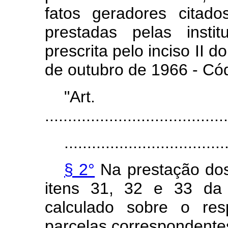
fatos geradores citad
prestadas pelas insti
prescrita pelo inciso II d
de outubro de 1966 - Cód
"Ar
........................................
...................................
§ 2°
Na prestação dos
itens 31, 32 e 33 da 
calculado sobre o res
parcelas correspondente