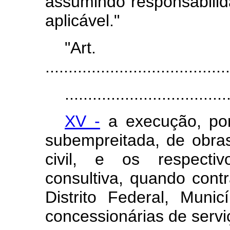
assumindo responsabilid
aplicável."
"Ar
........................................
...................................
XV -
a execução, por
subempreitada, de obras
civil, e os respecti
consultiva, quando cont
Distrito Federal, Muni
concessionárias de servi