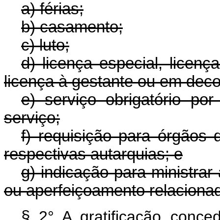
a) férias;
b) casamento;
c) luto;
d) licença especial, licenç
licença à gestante ou em deco
e) serviço obrigatório po
serviço;
f) requisição para órgãos 
respectivas autarquias; e
g) indicação para ministrar
ou aperfeiçoamento relaciona
§
2° A gratificação conced