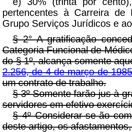
e) 30% (trinta por cento)
pertencentes à Carreira de 
Grupo Serviços Jurídicos e ao
§ 2° A gratificação conce
Categoria Funcional de Médico
do § 1º, alcança somente aqu
2.256, de 4 de março de 198
um contrato de trabalho.
§ 3º Somente farão jus à gra
servidores em efetivo exercíci
§ 4º Considerar-se-ão como
deste artigo, os afastamentos