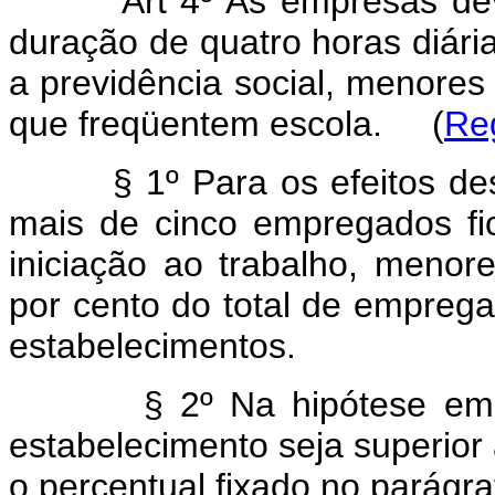
Art 4º As empresas deverã
duração de quatro horas diári
a previdência social, menores
que freqüentem escola. (
Re
§ 1º Para os efeitos deste
mais de cinco empregados fic
iniciação ao trabalho, menore
por cento do total de empreg
estabelecimentos.
§ 2º Na hipótese em qu
estabelecimento seja superio
o percentual fixado no parágra