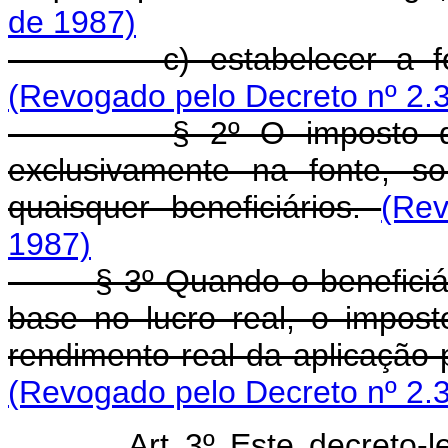
de 1987)
c) estabelecer a forma
(Revogado pelo Decreto nº 2.
§ 2º O imposto de que
exclusivamente na fonte, s
quaisquer beneficiários.
(Re
1987)
§ 3º Quando o beneficiário 
base no lucro real, o impos
rendimento real da aplicação p
(Revogado pelo Decreto nº 2.
Art 3º Este decreto-lei e