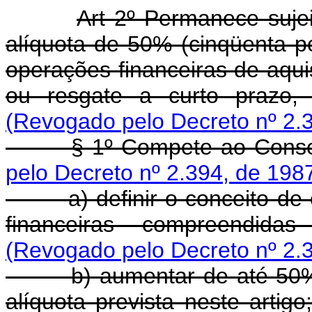
Art 2º Permanece suje
alíquota de 50% (cinqüenta p
operações financeiras de aqui
ou resgate a curto prazo, d
(Revogado pelo Decreto nº 2.
§ 1º Compete ao Conselho
pelo Decreto nº 2.394, de 198
a) definir o conceito de cu
financeiras compreendidas
(Revogado pelo Decreto nº 2.
b) aumentar de até 50% (ci
alíquota prevista neste artigo