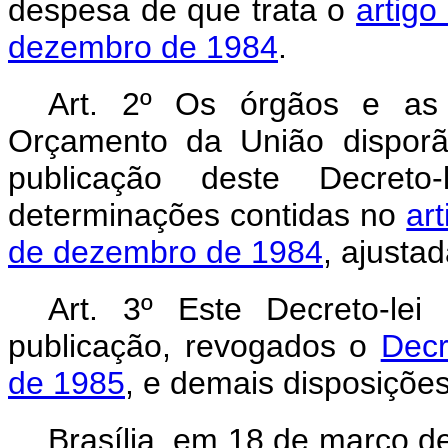
despesa de que trata o
artigo
dezembro de 1984
.
Art
. 2º Os órgãos e as e
Orçamento da União disporão
publicação deste Decreto
determinações contidas no
ar
de dezembro de 1984
, ajusta
Art
. 3º Este Decreto-le
publicação, revogados o
Decr
de 1985
, e demais disposições
Brasília, em 18 de março d