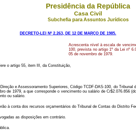
Presidência da República
Casa Civil
Subchefia para Assuntos Jurídicos
DECRETO-LEI Nº 2.263, DE 12 DE MARÇO DE 1985.
Acrescenta nível à escala de venci
100, prevista no artigo 1º da Lei nº 6
05 de novembro de 1979.
ere o artigo 55, item lII, da Constituição,
o-Direção e Assessoramento Superiores, Código TCDF-DAS-100, do Tribunal de
mbro de 1979, a que corresponde o vencimento ou salário de Cr$2.076.856 (doi
to ou salário.
rão à conta dos recursos orçamentários do Tribunal de Contas do Distrito Fe
revogadas as disposições em contrário.
blica.