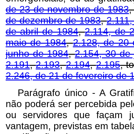
de 23 de novembro de 1983
,
de dezembro de 1983
,
2.111,
de abril de 1984
,
2.114, de 
maio de 1984
,
2.128, de 20
junho de 1984
,
2.154, 30 de
2.191
,
2.193
,
2.194
,
2.195
, 
2.246, de 21 de fevereiro de 
Parágrafo único - A Grati
não poderá ser percebida pelo
ou servidores que façam j
vantagem, previstas em tabel