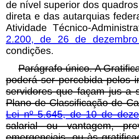
de nível superior dos quadros
direta e das autarquias feder
Atividade Técnico-Administra
2.200, de 26 de dezembr
condições.
Parágrafo único. A Gratific
poderá ser percebida pelos i
servidores que façam jus a s
Plano de Classificação de Ca
Lei nº 5.645, de 10 de dez
salarial ou vantagem, pre
emergenciais, ou às gratifi