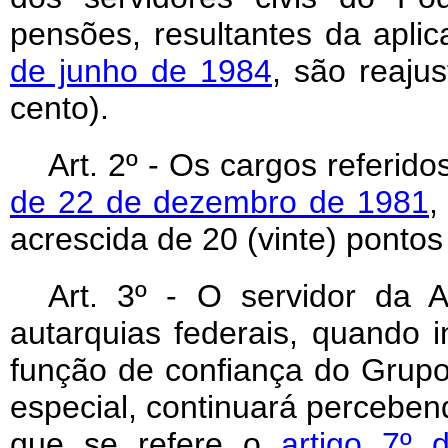
pensões, resultantes da apli
de junho de 1984
, são reaju
cento).
Art
. 2º - Os cargos referid
de 22 de dezembro de 1981
,
acrescida de 20 (vinte) pontos
Art
. 3º - O servidor da A
autarquias federais, quando
função de confiança do Grup
especial, continuará percebend
que se refere o
artigo 7º 