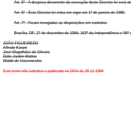
Art
. 5º - A despesa decorrente da execução deste Decreto-lei será 
Art
. 6º - Este Decreto-lei entra em vigor em 1º de janeiro de 1985.
Art
. 7º - Ficam revogadas as disposições em contrário.
Brasília, DF, 27 de dezembro de 1984; 163º da Independência e 96º 
JOÃO FIGUEIREDO
Alfredo Karam
José Magalhães da Silveira
Délio Jardim Mattos
Waldir de Vasconcelos
Este texto não substitui o publicado no DOU de 28.12.1984