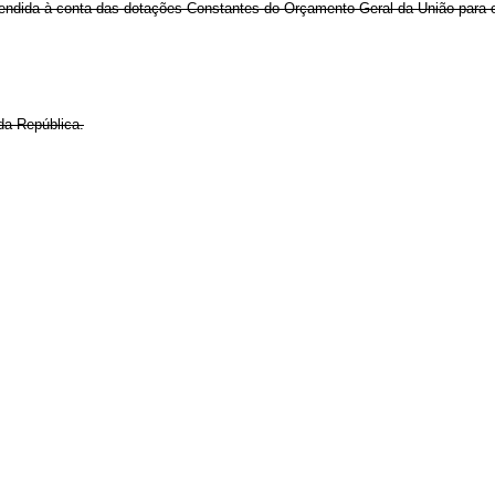
atendida à conta das dotações Constantes do Orçamento Geral da União para o
da República.