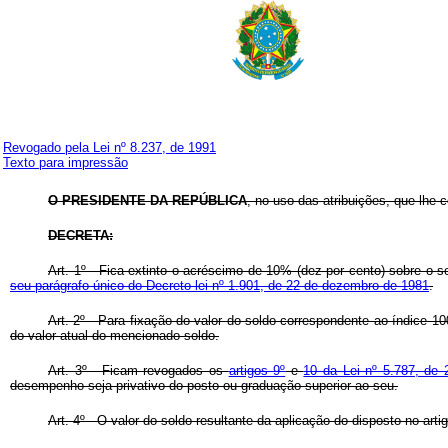
Revogado pela Lei nº 8.237, de 1991
Texto para impressão
O PRESIDENTE DA REPÚBLICA
, no uso das atribuições, que lhe co
DECRETA:
Art
. 1º - Fica extinto o acréscimo de 10% (dez por cento) sobre o s
seu parágrafo único do Decreto-lei nº 1.901, de 22 de dezembro de 1981
.
Art
. 2º - Para fixação do valor do soldo correspondente ao índice 
do valor atual do mencionado soldo.
Art
. 3º - Ficam revogados os
artigos 9º
e
10 da Lei nº 5.787, de 
desempenho seja privativo do posto ou graduação superior ao seu.
Art
. 4º - O valor do soldo resultante da aplicação do disposto no ar