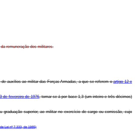
o da remuneração dos militares.
e de auxílios ao militar das Forças Armadas, a que se referem o
artigo 12 e
3 de fevereiro de 1976
, tomar-se-á por base 1,3 (um inteiro e três décimos)
graduação superior, ao militar no exercício de cargo ou comissão, cujo
ide Lei nº 7.333, de 1985)