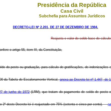
Presidência da República
Casa Civil
Subchefia para Assuntos Jurídicos
DECRETO-LEI Nº 2.201, DE 27 DE DEZEMBRO DE 1984.
Reajusta o valor do soldo base do cálcul
nfere o artigo 55, item III, da Constituição,
oldo do posto ou graduação, para cálculo de gratificações, de indenizações 
1000 da Tabela de Escalonamento Vertical,
anexa ao Decreto-lei nº 1.447, de 1
27 de junho de 1972
(LRM), que tratam do pagamento de soldo de posto ou 
tigo 2º deste Decreto-lei é reajustado em 75% (setenta e cinco por cento).
(V