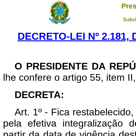
Pres
Subch
DECRETO-LEI Nº 2.181,
O PRESIDENTE DA REPÚ
lhe confere o artigo 55, item II
DECRETA:
Art
. 1º - Fica restabelecid
pela efetiva integralização 
partir da data de vigência de