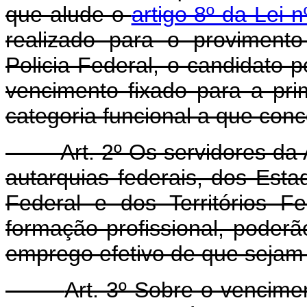
que alude o
artigo 8º da Lei
realizado para o proviment
Policia Federal, o candidato 
vencimento fixado para a prim
categoria funcional a que conc
Art. 2º Os servidores da
autarquias federais, dos Esta
Federal e dos Territórios F
formação profissional, poderã
emprego efetivo de que sejam t
Art. 3º Sobre o vencimen