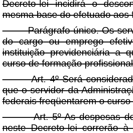
Decreto-lei incidirá o desc
mesma base do efetuado aos fu
Parágrafo único. Os servid
do cargo ou emprego efetiv
instituição previdenciária a
curso de formação profissional
Art. 4º Será considera
que o servidor da Administraç
federais freqüentarem o curso 
Art. 5º As despesas d
neste Decreto-lei correrão 