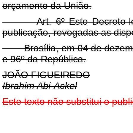
orçamento da União.
Art. 6º Este Decreto-
publicação, revogadas as disp
Brasília, em 04 de dezembr
e 96º da República.
JOÃO FIGUEIREDO
Ibrahim Abi-Ackel
Este texto não substitui o pu